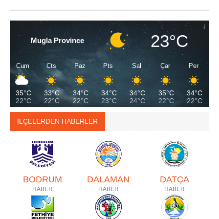
23°C
Mugla Province
Cum
Cts
Paz
Pts
Sal
Çar
Per
35°C
33°C
34°C
34°C
34°C
35°C
34°C
22°C
22°C
22°C
23°C
24°C
22°C
22°C
İLÇELERDEN HABERLER
BODRUM
DALAMAN
DATÇA
HABER
HABER
HABER