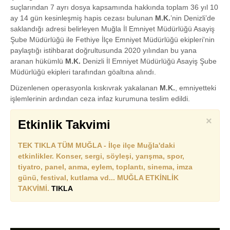
suçlarından 7 ayrı dosya kapsamında hakkında toplam 36 yıl 10
ay 14 gün kesinleşmiş hapis cezası bulunan
M.K.
’nin Denizli’de
saklandığı adresi belirleyen Muğla İl Emniyet Müdürlüğü Asayiş
Şube Müdürlüğü ile Fethiye İlçe Emniyet Müdürlüğü ekipleri'nin
paylaştığı istihbarat doğrultusunda 2020 yılından bu yana
aranan hükümlü
M.K.
Denizli İl Emniyet Müdürlüğü Asayiş Şube
Müdürlüğü ekipleri tarafından göaltına alındı.
Düzenlenen operasyonla kıskıvrak yakalanan
M.K.
, emniyetteki
işlemlerinin ardından ceza infaz kurumuna teslim edildi.
×
Etkinlik Takvimi
TEK TIKLA TÜM MUĞLA - İlçe ilçe Muğla'daki
etkinlikler. Konser, sergi, söyleşi, yarışma, spor,
tiyatro, panel, anma, eylem, toplantı, sinema, imza
günü, festival, kutlama vd... MUĞLA ETKİNLİK
TAKVİMİ.
TIKLA