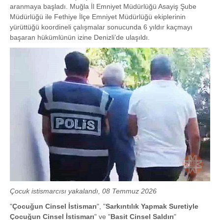
aranmaya başladı. Muğla İl Emniyet Müdürlüğü Asayiş Şube
Müdürlüğü ile Fethiye İlçe Emniyet Müdürlüğü ekiplerinin
yürüttüğü koordineli çalışmalar sonucunda 6 yıldır kaçmayı
başaran hükümlünün izine Denizli’de ulaşıldı.
Çocuk istismarcısı yakalandı, 08 Temmuz 2026
"
Çocuğun Cinsel İstismarı
", "
Sarkıntılık Yapmak Suretiyle
Çocuğun Cinsel İstismarı
" ve "
Basit Cinsel Saldırı
"