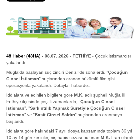
48 Haber (48HA)
- 08.07. 2026
-
FETHİYE
- Çocuk istismarcısı
yakalandı
Muğla'da başlayan suç zinciri Denizli'de sona erdi. "
Çocuğun
Cinsel İstismarı
" suçlarından aranan hükümlü film gibi
operasyonla yakalandı. Detaylar haberde...
İddialara ve edinilen bilgilere göre
M.K.
adlı şüpheli Muğla ili
Fethiye ilçesinde çeşitli zamanlarda, "
Çocuğun Cinsel
İstismarı
", "
Sarkıntılık Yapmak Suretiyle Çocuğun Cinsel
İstismarı
" ve "
Basit Cinsel Saldırı
" suçlarından aranmaya
başlandı.
İddialara göre hakındaki 7 ayrı dosya kapsamında toplam 36 yıl
10 ay 14 gün kesinleşmiş hapis cezası bulunan
M.K.
firari olarak