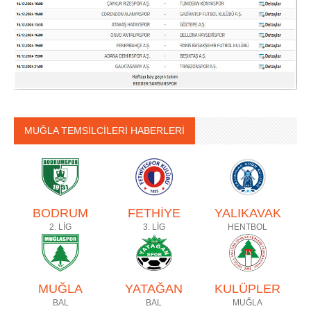
MUĞLA TEMSİLCİLERİ HABERLERİ
BODRUM
FETHİYE
YALIKAVAK
2. LİG
3. LİG
HENTBOL
MUĞLA
YATAĞAN
KULÜPLER
BAL
BAL
MUĞLA