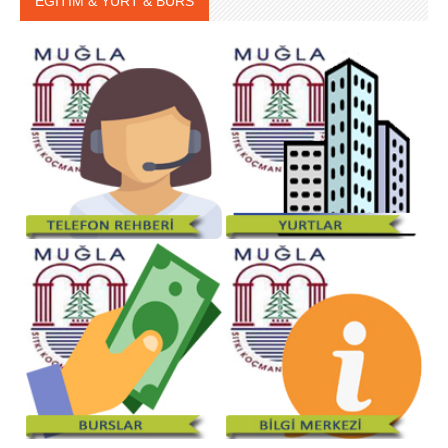
EĞİTİM & YURT & BURS