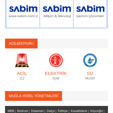
ACİL&DUYURU
ACİL
ELEKTRİK
SU
112
ADM
MUSKİ
MUĞLA YEREL YÖNETİMLERİ
MBB
|
Bodrum
|
Dalaman
|
Datça
|
Fethiye
|
Kavaklıdere
|
Köyceğiz
|