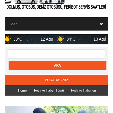
12 Ağu
34°C
13 Ağu
33°C
BURADASINIZ
Home
→
Fethiye Haber Tümü
→ Fethiye Haberleri