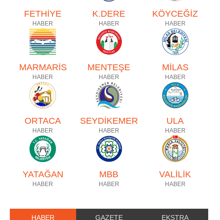
FETHİYE
K.DERE
KÖYCEĞİZ
HABER
HABER
HABER
MARMARİS
MENTEŞE
MİLAS
HABER
HABER
HABER
ORTACA
SEYDİKEMER
ULA
HABER
HABER
HABER
YATAĞAN
MBB
VALİLİK
HABER
HABER
HABER
HABER
GAZETE
EKSTRA