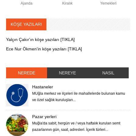
Ajanda
Kiralık
Yemekleri
KÖŞE YAZILARI
Yalçın Çakır'ın köşe yazıları [TIKLA]
Ece Nur Ökmen'in köşe yazıları [TIKLA]
NEREDE
NEREYE
NASIL
Hastaneler
MUğla merkez ve ilçeleri ile mahallelerde bulunan kamu
ve özel sağlık kuruluşları...
Pazar yerleri
Muğla'da sabit, hergün ve / veya haftalık kurulan semt
pazarlarının gün, saat, adresleri. İçerik türleri...