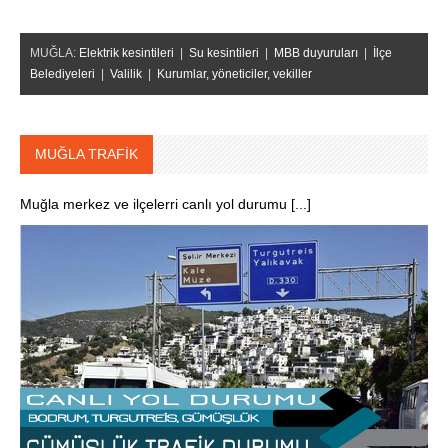
MUĞLA:
Elektrik kesintileri
|
Su kesintileri
|
MBB duyuruları
|
İlçe
Belediyeleri
|
Valilik
|
Kurumlar, yöneticiler, vekiller
MUĞLA TRAFİK
Muğla merkez ve ilçelerri canlı yol durumu [...]