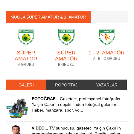
MUĞLA SÜPER AMATÖR & 1. AMATÖR
SÜPER
SÜPER
1 - 2. AMATÖR
AMATÖR
AMATÖR
A - B - C GRUBU
A GRUBU
B GRUBU
GALERİ
RÖPORTAJ
YAZARLAR
FOTOĞRAF...
Gazeteci, profesyonel fotoğrafçı
Yalçın Çakır'ın objektifinden fotoğraf galerileri.
Haber, manzara, spor, vd...
VİDEO...
TV sunucusu, gazeteci Yalçın Çakır'ın
programlarından video galerileri. Reality, haber,