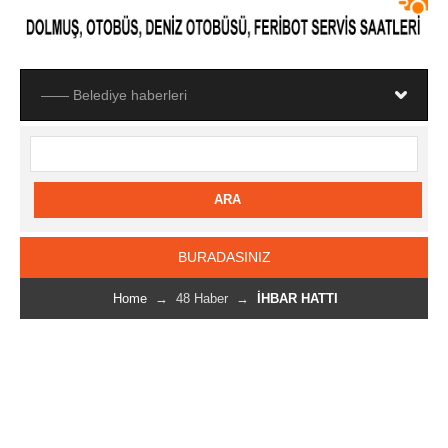
BURADASINIZ
Home
→ 48 Haber →
İHBAR HATTI