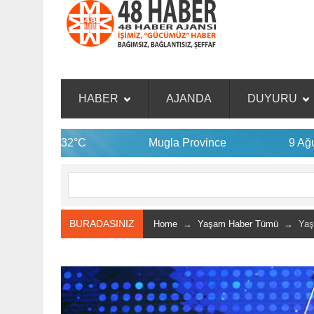
HABER
AJANDA
DUYURU
Mugla Province
9 Ağu
36°C
BURADASINIZ
Home
→
Yaşam Haber Tümü
→ Yaşa