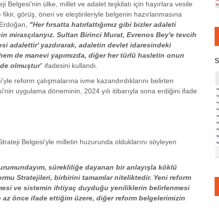
lgesi'nin ülke, millet ve adalet teşkilatı için hayırlara vesile
ikir, görüş, öneri ve eleştirileriyle belgenin hazırlanmasına
 Erdoğan,
"Her fırsatta hatırlattığımız gibi bizler adaleti
in mirasçılarıyız. Sultan Birinci Murat, Evrenos Bey'e tevcih
i adalettir' yazdırarak, adaletin devlet idaresindeki
î hem de manevi yapımızda, diğer her türlü hasletin onun
S
nde olmuştur
" ifadesini kullandı.
si'yle reform çalışmalarına ivme kazandırdıklarını belirten
in uygulama döneminin, 2024 yılı itibarıyla sona erdiğini ifade
teji Belgesi'yle milletin huzurunda olduklarını söyleyen
durumundayım, sürekliliğe dayanan bir anlayışla köklü
mu Stratejileri, birbirini tamamlar niteliktedir. Yeni reform
esi ve sistemin ihtiyaç duyduğu yeniliklerin belirlenmesi
 az önce ifade ettiğim üzere, diğer reform belgelerimizin