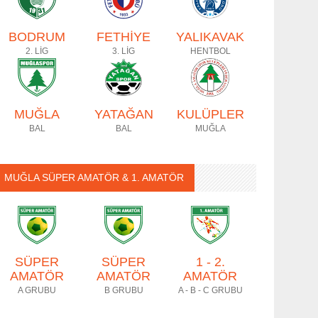
BODRUM
FETHİYE
YALIKAVAK
2. LİG
3. LİG
HENTBOL
MUĞLA
YATAĞAN
KULÜPLER
BAL
BAL
MUĞLA
MUĞLA SÜPER AMATÖR & 1. AMATÖR
SÜPER
SÜPER
1 - 2.
AMATÖR
AMATÖR
AMATÖR
A GRUBU
B GRUBU
A - B - C GRUBU