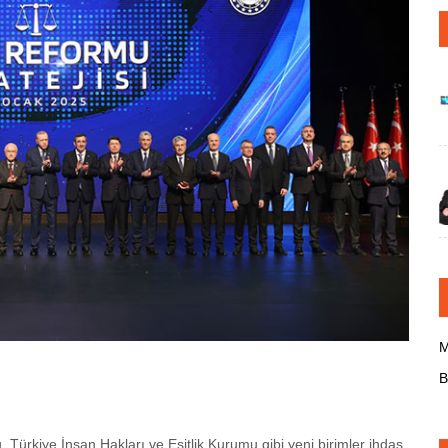
M
B
Türkiye İnsan Hakları ve Eşitlik Kurumu gibi yeni birimler ihdas