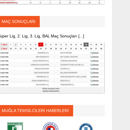
MAÇ SONUÇLARI
üper Lig, 2. Lig, 3. Lig, BAL Maç Sonuçları [...]
MUĞLA TEMSİLCİLERİ HABERLERİ