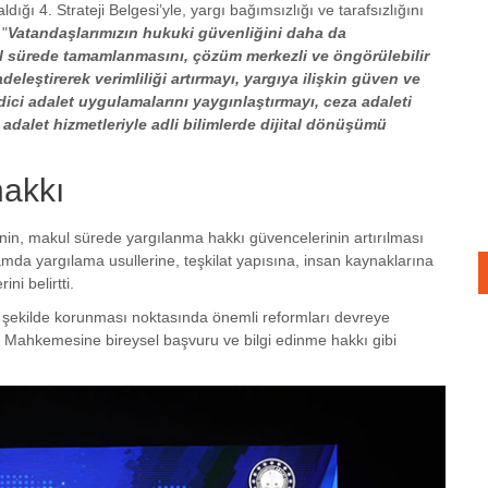
ğı 4. Strateji Belgesi’yle, yargı bağımsızlığı ve tarafsızlığını
 "
Vatandaşlarımızın hukuki güvenliğini daha da
l sürede tamamlanmasını, çözüm merkezli ve öngörülebilir
deleştirerek verimliliği artırmayı, yargıya ilişkin güven ve
ici adalet uygulamalarını yaygınlaştırmayı, ceza adaleti
e adalet hizmetleriyle adli bilimlerde dijital dönüşümü
hakkı
rinin, makul sürede yargılanma hakkı güvencelerinin artırılması
a yargılama usullerine, teşkilat yapısına, insan kaynaklarına
ini belirtti.
r şekilde korunması noktasında önemli reformları devreye
Mahkemesine bireysel başvuru ve bilgi edinme hakkı gibi