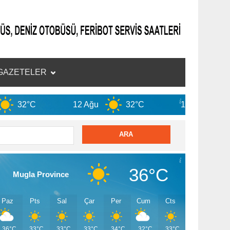
GAZETELER
12 Ağu
32°C
13 Ağu
33°C
36°C
Mugla Province
Paz
Pts
Sal
Çar
Per
Cum
Cts
36°C
33°C
33°C
33°C
34°C
32°C
33°C