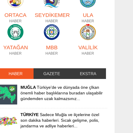
ORTACA
SEYDİKEMER
ULA
HABER
HABER
HABER
YATAĞAN
MBB
VALİLİK
HABER
HABER
HABER
HABER
GAZETE
EKSTRA
MUĞLA
Türkiye'de ve dünyada öne çIkan
önemli haber başlıklarına buradan ulaşabilir
gündemden uzak kalmazsınız...
TÜRKİYE
Sadece Muğla ve ilçelerine özel
son dakika haberleri. Sıcak gelişme, polis,
jandarma ve adliye haberleri...