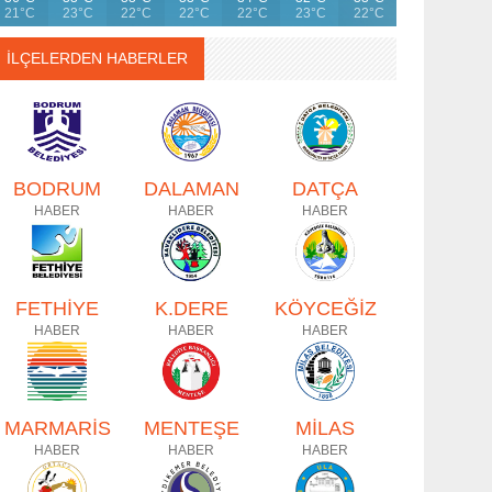
21°C
23°C
22°C
22°C
22°C
23°C
22°C
İLÇELERDEN HABERLER
BODRUM
DALAMAN
DATÇA
HABER
HABER
HABER
FETHİYE
K.DERE
KÖYCEĞİZ
HABER
HABER
HABER
MARMARİS
MENTEŞE
MİLAS
HABER
HABER
HABER