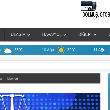
ULAŞIM
HAVA/YOL
DİĞER
10 Ağu
32°C
11 Ağu
32°C
m Haberleri