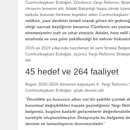
Cumhurbaşkanı Erdoğan, Dördüncü Yargı Reformu Strateji Be
olmasını temenni etti. Adalet Bakanlığı başta olmak üzere f
katkıda bulunan herkese teşekkür eden Cumhurbaşkanı
mülkün, yani devletin temeli olarak gören bir geleneğ
ettiği sancak beyliğinin beratına 'Cümlenin ser çeşmes
ehemmiyetini izah ve izhar etmiştir. Adalet, hem mill
etrafında ve ona göre şekillendiği bir mihver hükmü
2015 ve 2019 yıllarında hazırlanan iki yeni Strateji Belge
Cumhurbaşkanı Erdoğan, üçüncü Yargı Reformu Stratejisi'n
etti.
45 hedef ve 264 faaliyet
Bugün 2025-2029 dönemini kapsayan 4. Yargı Reformu Stra
Cumhurbaşkanı Erdoğan, şöyle devam etti:
"
Öncelikle şu hususun altını net bir şekilde çizmek 
kurumsal değişiklikleri hayata geçirdiğimiz Yargı Refor
belgemiz, bugüne kadarki gelişmelerin değerlendirilm
suretiyle oluşturulmuştur. Dolayısıyla bu belgemiz de
devamı ve tamamlayıcısı durumundadır.
"