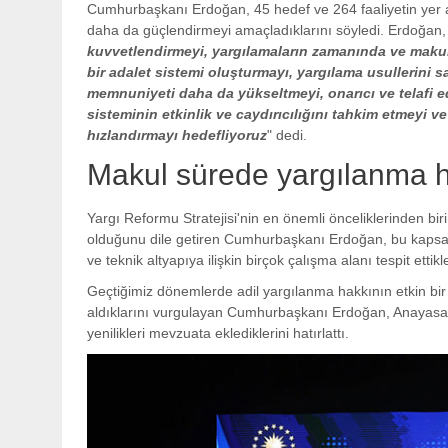
Cumhurbaşkanı Erdoğan, 45 hedef ve 264 faaliyetin yer aldı
daha da güçlendirmeyi amaçladıklarını söyledi. Erdoğan,
kuvvetlendirmeyi, yargılamaların zamanında ve maku
bir adalet sistemi oluşturmayı, yargılama usullerini sa
memnuniyeti daha da yükseltmeyi, onarıcı ve telafi ed
sisteminin etkinlik ve caydırıcılığını tahkim etmeyi v
hızlandırmayı hedefliyoruz
" dedi.
Makul sürede yargılanma 
Yargı Reformu Stratejisi'nin en önemli önceliklerinden bi
olduğunu dile getiren Cumhurbaşkanı Erdoğan, bu kapsamd
ve teknik altyapıya ilişkin birçok çalışma alanı tespit ettikler
Geçtiğimiz dönemlerde adil yargılanma hakkının etkin bi
aldıklarını vurgulayan Cumhurbaşkanı Erdoğan, Anayasa 
yenilikleri mevzuata eklediklerini hatırlattı.