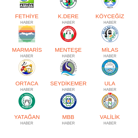
FETHİYE
K.DERE
KÖYCEĞİZ
HABER
HABER
HABER
MARMARİS
MENTEŞE
MİLAS
HABER
HABER
HABER
ORTACA
SEYDİKEMER
ULA
HABER
HABER
HABER
YATAĞAN
MBB
VALİLİK
HABER
HABER
HABER