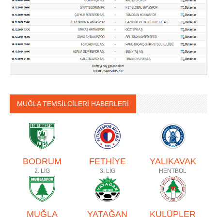
MUĞLA TEMSİLCİLERİ HABERLERİ
BODRUM
FETHİYE
YALIKAVAK
2. LİG
3. LİG
HENTBOL
MUĞLA
YATAĞAN
KULÜPLER