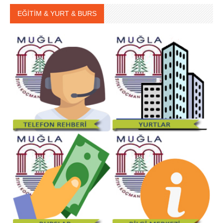
EĞİTİM & YURT & BURS