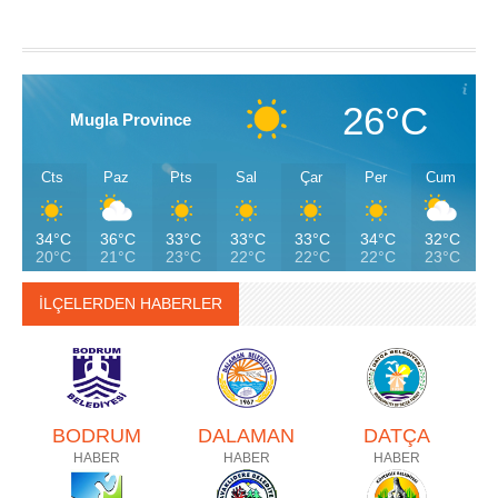
26°C
Mugla Province
Cts
Paz
Pts
Sal
Çar
Per
Cum
34°C
36°C
33°C
33°C
33°C
34°C
32°C
20°C
21°C
23°C
22°C
22°C
22°C
23°C
İLÇELERDEN HABERLER
BODRUM
DALAMAN
DATÇA
HABER
HABER
HABER