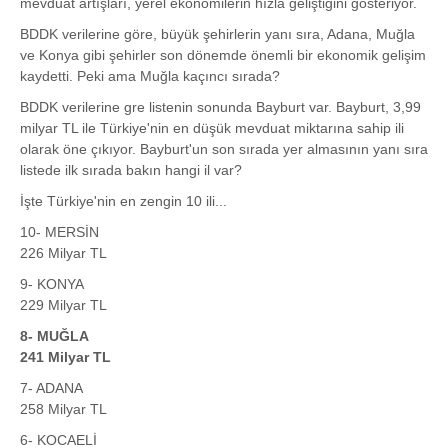
mevduat artışları, yerel ekonomilerin hızla geliştiğini gösteriyor.
BDDK verilerine göre, büyük şehirlerin yanı sıra, Adana, Muğla
ve Konya gibi şehirler son dönemde önemli bir ekonomik gelişim
kaydetti. Peki ama Muğla kaçıncı sırada?
BDDK verilerine gre listenin sonunda Bayburt var. Bayburt, 3,99
milyar TL ile Türkiye'nin en düşük mevduat miktarına sahip ili
olarak öne çıkıyor. Bayburt'un son sırada yer almasının yanı sıra
listede ilk sırada bakın hangi il var?
İşte Türkiye'nin en zengin 10 ili...
10- MERSİN
226 Milyar TL
9- KONYA
229 Milyar TL
8- MUĞLA
241 Milyar TL
7- ADANA
258 Milyar TL
6- KOCAELİ