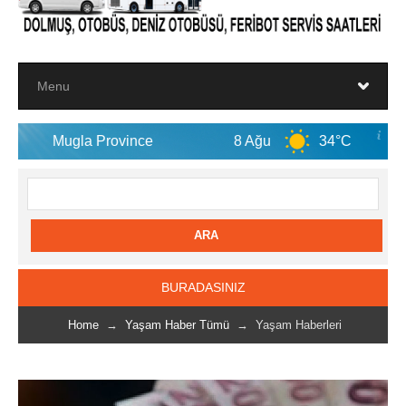
a Province
8 Ağu
34°C
9 Ağu
BURADASINIZ
Home
→
Yaşam Haber Tümü
→ Yaşam Haberleri