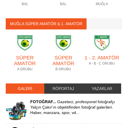
BAL
BAL
MUĞLA
MUĞLA SÜPER AMATÖR & 1. AMATÖR
SÜPER
SÜPER
1 - 2. AMATÖR
AMATÖR
AMATÖR
A - B - C GRUBU
A GRUBU
B GRUBU
GALERİ
RÖPORTAJ
YAZARLAR
FOTOĞRAF...
Gazeteci, profesyonel fotoğrafçı
Yalçın Çakır'ın objektifinden fotoğraf galerileri.
Haber, manzara, spor, vd...