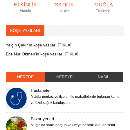
ETKİNLİK
SATILIK
MUĞLA
Ajanda
Kiralık
Yemekleri
KÖŞE YAZILARI
Yalçın Çakır'ın köşe yazıları [TIKLA]
Ece Nur Ökmen'in köşe yazıları [TIKLA]
NEREDE
NEREYE
NASIL
Hastaneler
MUğla merkez ve ilçeleri ile mahallelerde bulunan kamu
ve özel sağlık kuruluşları...
Pazar yerleri
Muğla'da sabit, hergün ve / veya haftalık kurulan semt