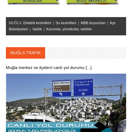
MUĞLA:
Elektrik kesintileri
|
Su kesintileri
|
MBB duyuruları
|
İlçe
Belediyeleri
|
Valilik
|
Kurumlar, yöneticiler, vekiller
MUĞLA TRAFİK
Muğla merkez ve ilçelerri canlı yol durumu [...]