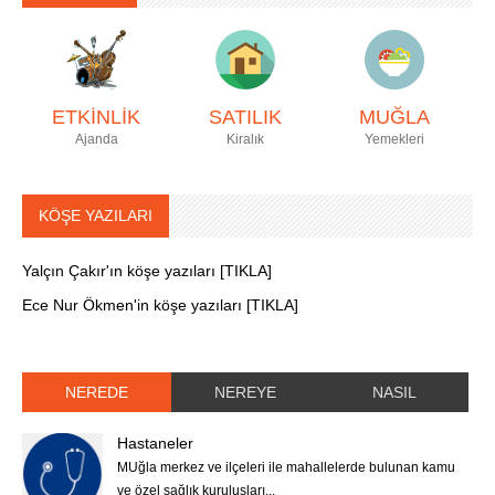
ETKİNLİK
SATILIK
MUĞLA
Ajanda
Kiralık
Yemekleri
KÖŞE YAZILARI
Yalçın Çakır'ın köşe yazıları [TIKLA]
Ece Nur Ökmen'in köşe yazıları [TIKLA]
NEREDE
NEREYE
NASIL
Hastaneler
MUğla merkez ve ilçeleri ile mahallelerde bulunan kamu
ve özel sağlık kuruluşları...