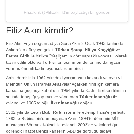
Filizakink (@filizakink)'in paylaştığı bir gönderi
Filiz Akın kimdir?
Filiz Akın veya doğum adıyla Suna Akın 2 Ocak 1943 tarihinde
Ankara'da dünyaya geldi.
Türkan Şoray
,
Hülya Koçyiğit
ve
Fatma Girik
ile birlikte "Yeşilçam'ın dört yapraklı yoncası" olarak
tasvir edilmekte ve Türk sinemasının bir dönemine damgasını
vurmuş önemli kadın oyunculardan biridir.
Artist dergisinin 1962 yılındaki yarışmasını kazandı ve aynı yıl
Memduh Ün'ün ısrarıyla Akasyalar Açarken filmi için kamera
karşısına geçmeyi kabul etti. 1964 yılında Kadın Berberi filminin
setinde tanıştığı yapımcı ve yönetmen
Türker İnanoğlu
ile
evlendi ve 1965'te oğlu
İlker İnanoğlu
doğdu.
1982 yılında
Leon Bubi Rubinstein
ile evlenip Paris'e yerleşti.
1993'te Rubinstein'dan boşanan Akın, 1994'te dönemin MİT
müsteşarı Sönmez Köksal ile evlendi. 2002'de yakalandığını
öğrendiği nazofarenks kanserini ABD'de gördüğü tedavi