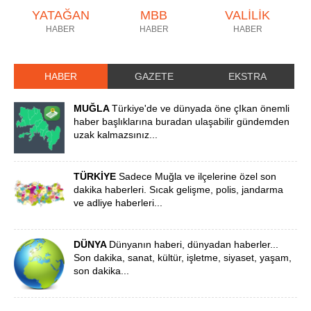
YATAĞAN
MBB
VALİLİK
HABER
HABER
HABER
HABER
GAZETE
EKSTRA
MUĞLA
Türkiye'de ve dünyada öne çIkan önemli
haber başlıklarına buradan ulaşabilir gündemden
uzak kalmazsınız...
TÜRKİYE
Sadece Muğla ve ilçelerine özel son
dakika haberleri. Sıcak gelişme, polis, jandarma
ve adliye haberleri...
DÜNYA
Dünyanın haberi, dünyadan haberler...
Son dakika, sanat, kültür, işletme, siyaset, yaşam,
son dakika...