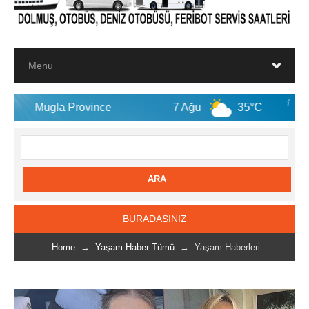
 Province
7 Ağu
35°C
8 Ağu
BURADASINIZ
Home
→
Yaşam Haber Tümü
→ Yaşam Haberleri