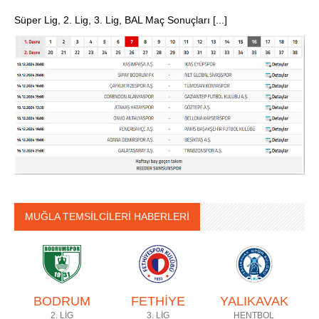
Süper Lig, 2. Lig, 3. Lig, BAL Maç Sonuçları [...]
MUĞLA TEMSİLCİLERİ HABERLERİ
BODRUM
FETHİYE
YALIKAVAK
2. LİG
3. LİG
HENTBOL