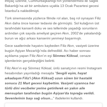
ihtiyaç üzerine, Cumhurbaşkanlığı’nın yönlendirmesi ile Sağlık
Bakanlığı’na ait bir ambulans uçakla 13 Ocak Pazartesi gecesi
İstanbul’a nakledilmişti.
Türk sinemasında yüzlerce filmde rol alan, baş rol oynayan Filiz
Akın daha önce kanser tedavisi de görmüştü. Sol kulağının üst
tarafındaki kanserli doku ve ses tellerinde yaşadığı sorunların
ardından çok sayıda ameliyat geçiren Akın, 2002'de yakalandığı
burun ve ağız arkası kanserini yenmeyi başarmıştı.
Gece saatlerinde hayatını kaybeden Filiz Akın, vasiyeti üzerine
bugün Aşiyan Mezarlığı'nda defnedildi. Acı haber sonrası
açıklama yapan Filiz Akın'ın eşi
Sönmez Köksal
, cenaze
işlemlerinin gerçekleştiğini belirtti.
Filiz Akın'ın eşi Sönmez Köksal, ünlü sanatçının resmi Instagram
hesabından yayınladığı mesajda "
Sevgili eşim, hayat
arkadaşım Filiz'i (Akın Köksal) uzun süren bir hastalık
sonucu 21 Mart gecesi kaybettim. Vasiyeti uyarınca her
türlü dini vecibeler yerine getirilerek en yakın aile
mensupları tarafından bugün Aşiyan'da toprağa verildi.
Sevenlerinin başı sağ olsun...
" ifadelerini kullandı.