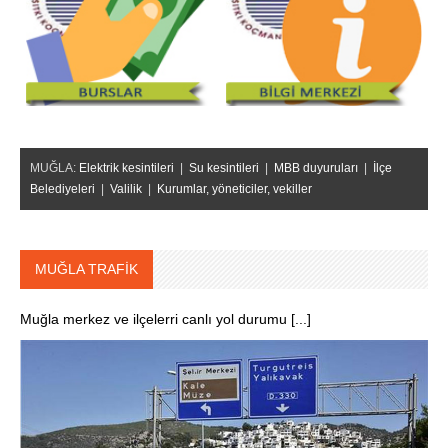
MUĞLA:
Elektrik kesintileri
|
Su kesintileri
|
MBB duyuruları
|
İlçe
Belediyeleri
|
Valilik
|
Kurumlar, yöneticiler, vekiller
MUĞLA TRAFİK
Muğla merkez ve ilçelerri canlı yol durumu [...]