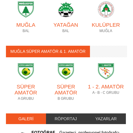
MUĞLA
YATAĞAN
KULÜPLER
BAL
BAL
MUĞLA
MUĞLA SÜPER AMATÖR & 1. AMATÖR
SÜPER
SÜPER
1 - 2. AMATÖR
AMATÖR
AMATÖR
A - B - C GRUBU
A GRUBU
B GRUBU
GALERİ
RÖPORTAJ
YAZARLAR
FOTOĞRAF...
Gazeteci, profesyonel fotoğrafçı