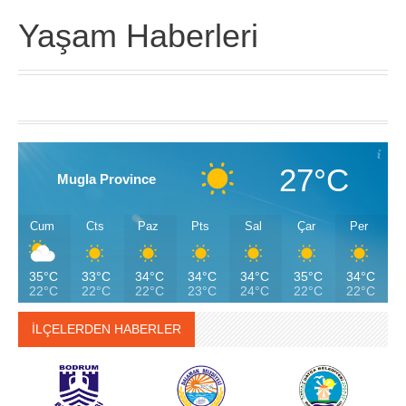
Yaşam Haberleri
27°C
Mugla Province
Cum
Cts
Paz
Pts
Sal
Çar
Per
35°C
33°C
34°C
34°C
34°C
35°C
34°C
22°C
22°C
22°C
23°C
24°C
22°C
22°C
İLÇELERDEN HABERLER