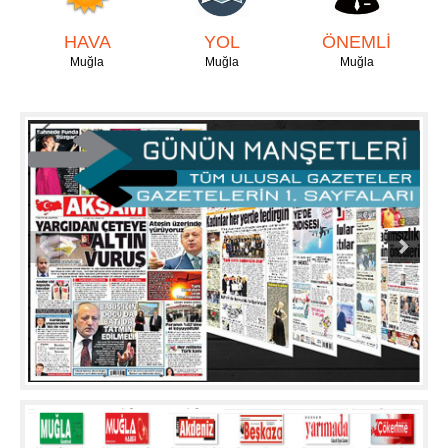
HAVA
YOL
ÖNEMLİ
Muğla
Muğla
Muğla