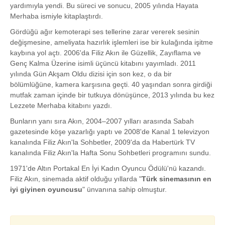
yardımıyla yendi. Bu süreci ve sonucu, 2005 yılında Hayata
Merhaba ismiyle kitaplaştırdı.
Gördüğü ağır kemoterapi ses tellerine zarar vererek sesinin
değişmesine, ameliyata hazırlık işlemleri ise bir kulağında işitme
kaybına yol açtı. 2006'da Filiz Akın ile Güzellik, Zayıflama ve
Genç Kalma Üzerine isimli üçüncü kitabını yayımladı. 2011
yılında Gün Akşam Oldu dizisi için son kez, o da bir
bölümlüğüne, kamera karşısına geçti. 40 yaşından sonra girdiği
mutfak zaman içinde bir tutkuya dönüşünce, 2013 yılında bu kez
Lezzete Merhaba kitabını yazdı.
Bunların yanı sıra Akın, 2004–2007 yılları arasında Sabah
gazetesinde köşe yazarlığı yaptı ve 2008'de Kanal 1 televizyon
kanalında Filiz Akın'la Sohbetler, 2009'da da Habertürk TV
kanalında Filiz Akın'la Hafta Sonu Sohbetleri programını sundu.
1971'de Altın Portakal En İyi Kadın Oyuncu Ödülü'nü kazandı.
Filiz Akın, sinemada aktif olduğu yıllarda "
Türk sinemasının en
iyi giyinen oyuncusu
" ünvanına sahip olmuştur.