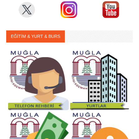
EĞİTİM & YURT & BURS