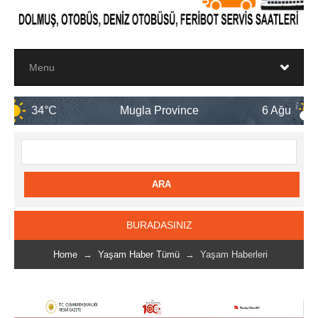
Mugla Province
6 Ağu
34°C
BURADASINIZ
Home
→
Yaşam Haber Tümü
→ Yaşam Haberleri