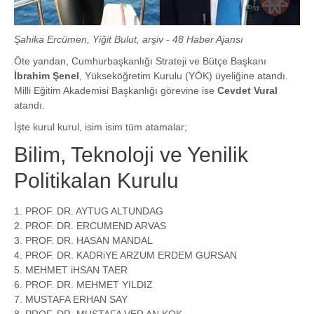
Şahika Ercümen, Yiğit Bulut, arşiv - 48 Haber Ajansı
Öte yandan, Cumhurbaşkanlığı Strateji ve Bütçe Başkanı
İbrahim Şenel
, Yükseköğretim Kurulu (YÖK) üyeliğine atandı.
Milli Eğitim Akademisi Başkanlığı görevine ise
Cevdet Vural
atandı.
İşte kurul kurul, isim isim tüm atamalar;
Bilim, Teknoloji ve Yenilik
Politikalan Kurulu
1. PROF. DR. AYTUG ALTUNDAG
2. PROF. DR. ERCUMEND ARVAS
3. PROF. DR. HASAN MANDAL
4. PROF. DR. KADRiYE ARZUM ERDEM GURSAN
5. MEHMET iHSAN TAER
6. PROF. DR. MEHMET YILDIZ
7. MUSTAFA ERHAN SAY
8. PROF. DR. MUSTAFA VER AN KOK