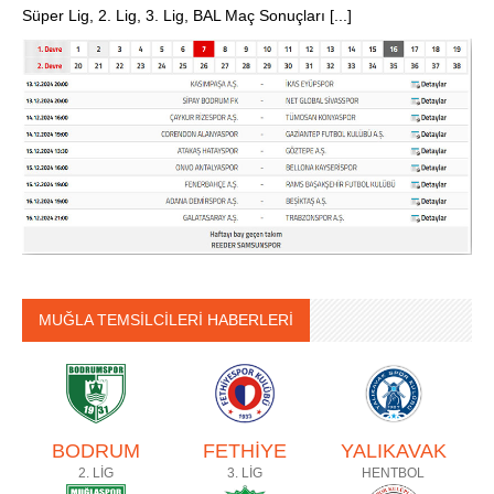
Süper Lig, 2. Lig, 3. Lig, BAL Maç Sonuçları [...]
MUĞLA TEMSİLCİLERİ HABERLERİ
BODRUM
FETHİYE
YALIKAVAK
2. LİG
3. LİG
HENTBOL