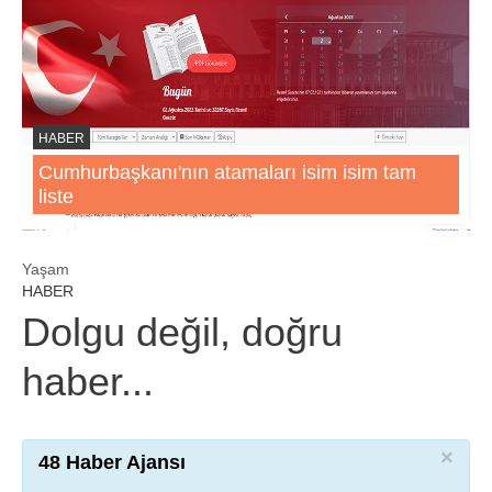
HABER
Cumhurbaşkanı'nın atamaları isim isim tam
liste
Yaşam
HABER
Dolgu değil, doğru
haber...
×
48 Haber Ajansı