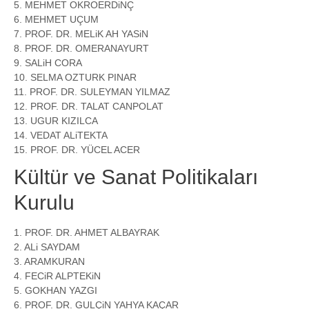
5. MEHMET OKROERDiNÇ
6. MEHMET UÇUM
7. PROF. DR. MELiK AH YASiN
8. PROF. DR. OMERANAYURT
9. SALiH CORA
10. SELMA OZTURK PINAR
11. PROF. DR. SULEYMAN YILMAZ
12. PROF. DR. TALAT CANPOLAT
13. UGUR KIZILCA
14. VEDAT ALiTEKTA
15. PROF. DR. YÜCEL ACER
Kültür ve Sanat Politikaları
Kurulu
1. PROF. DR. AHMET ALBAYRAK
2. ALi SAYDAM
3. ARAMKURAN
4. FECiR ALPTEKiN
5. GOKHAN YAZGI
6. PROF. DR. GULÇiN YAHYA KAÇAR