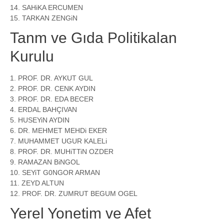
14. SAHiKA ERCUMEN
15. TARKAN ZENGiN
Tanm ve Gıda Politikalan
Kurulu
1. PROF. DR. AYKUT GUL
2. PROF. DR. CENK AYDIN
3. PROF. DR. EDA BECER
4. ERDAL BAHÇIVAN
5. HUSEYiN AYDIN
6. DR. MEHMET MEHDi EKER
7. MUHAMMET UGUR KALELi
8. PROF. DR. MUHiTTiN OZDER
9. RAMAZAN BiNGOL
10. SEYiT G0NGOR ARMAN
11. ZEYD ALTUN
12. PROF. DR. ZUMRUT BEGUM OGEL
Yerel Yonetim ve Afet