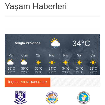
Yaşam Haberleri
34°C
Mugla Province
Per
Cum
Cts
Paz
Pts
Sal
Çar
35°C
35°C
33°C
34°C
34°C
34°C
35°C
22°C
22°C
22°C
22°C
23°C
24°C
22°C
İLÇELERDEN HABERLER