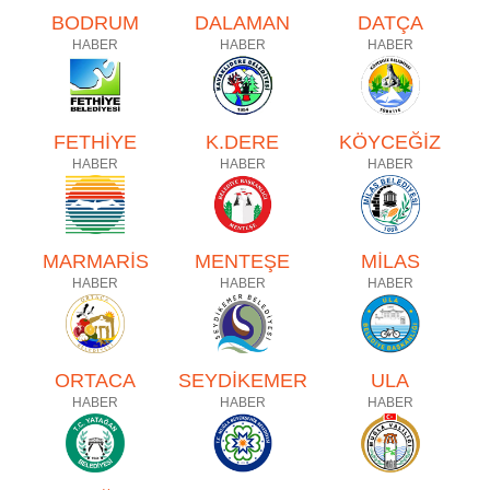
BODRUM
DALAMAN
DATÇA
HABER
HABER
HABER
FETHİYE
K.DERE
KÖYCEĞİZ
HABER
HABER
HABER
MARMARİS
MENTEŞE
MİLAS
HABER
HABER
HABER
ORTACA
SEYDİKEMER
ULA
HABER
HABER
HABER