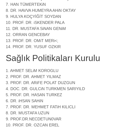
7. HAN TÜMERTEKiN
8. DR. HAVVA HUMEYRA AHiN OKTAY
9. HULYA KOÇYİĞİT SOYDAN
10. PROF. DR. iSKENDER PALA
11. DR. MUSTAFA SiNAN GENiM
12. ORRAN GENCEBAY
13. PROF. DR. OMiT MERi<;
14. PROF. DR. YUSUF OZKIR
Sağlık Politikaları Kurulu
1. AHMET SELiM KOROGLU
2. PROF. DR. AHMET YILMAZ
3. PROF. DR. ARiFE POLAT DUZGUN
4. DOC. DR. GULCiN TURKMEN SARIYILD
5. PROF. DR. HASAN TURKEZ
6. DR. iHSAN SAHiN
7. PROF. DR. MEHMET FATiH KILICLI
8. DR. MUSTAFA UZUN
9. PROF.DR.NECDETUN0VAR
10. PROF. DR. OZCAN EREL