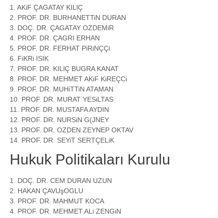
1. AKiF ÇAGATAY KILlÇ
2. PROF. DR. BURHANETTiN DURAN
3. DOÇ. DR. ÇAGATAY OZDEMiR
4. PROF. DR. ÇAGRI ERHAN
5. PROF. DR. FERHAT PiRiNÇÇi
6. FiKRi ISIK
7. PROF. DR. KILlÇ BUGRA KANAT
8. PROF. DR. MEHMET AKiF KiREÇCi
9. PROF. DR. MUHiTTiN ATAMAN
10. PROF. DR. MURAT YESiLTAS
11. PROF. DR. MUSTAFA AYDIN
12. PROF. DR. NURSiN G(JNEY
13. PROF. DR. OZDEN ZEYNEP OKTAV
14. PROF. DR. SEYiT SERTÇELiK
Hukuk Politikaları Kurulu
1. DOÇ. DR. CEM DURAN UZUN
2. HAKAN ÇAVUşOGLU
3. PROF. DR. MAHMUT KOCA
4. PROF. DR. MEHMET ALi ZENGiN