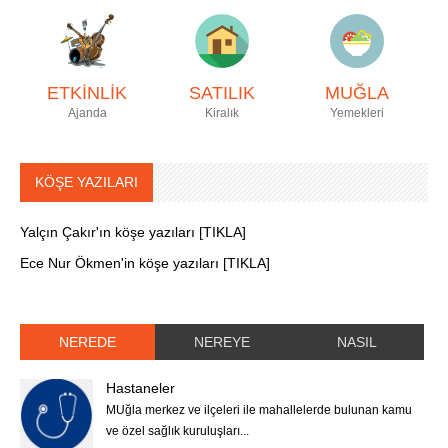
ETKİNLİK
SATILIK
MUĞLA
Ajanda
Kiralık
Yemekleri
KÖŞE YAZILARI
Yalçın Çakır'ın köşe yazıları [TIKLA]
Ece Nur Ökmen'in köşe yazıları [TIKLA]
NEREDE
NEREYE
NASIL
Hastaneler
MUğla merkez ve ilçeleri ile mahallelerde bulunan kamu
ve özel sağlık kuruluşları...