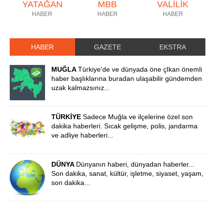
YATAĞAN
MBB
VALİLİK
HABER
HABER
HABER
HABER
GAZETE
EKSTRA
MUĞLA
Türkiye'de ve dünyada öne çIkan önemli
haber başlıklarına buradan ulaşabilir gündemden
uzak kalmazsınız...
TÜRKİYE
Sadece Muğla ve ilçelerine özel son
dakika haberleri. Sıcak gelişme, polis, jandarma
ve adliye haberleri...
DÜNYA
Dünyanın haberi, dünyadan haberler...
Son dakika, sanat, kültür, işletme, siyaset, yaşam,
son dakika...