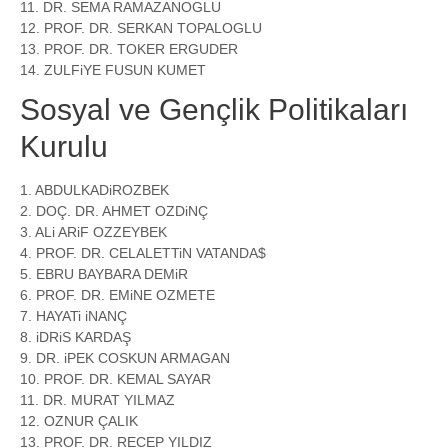
11. DR. SEMA RAMAZANOGLU
12. PROF. DR. SERKAN TOPALOGLU
13. PROF. DR. TOKER ERGUDER
14. ZULFiYE FUSUN KUMET
Sosyal ve Gençlik Politikaları
Kurulu
1. ABDULKADiROZBEK
2. DOÇ. DR. AHMET OZDiNÇ
3. ALi ARiF OZZEYBEK
4. PROF. DR. CELALETTiN VATANDA$
5. EBRU BAYBARA DEMiR
6. PROF. DR. EMiNE OZMETE
7. HAYATi iNANÇ
8. iDRiS KARDAŞ
9. DR. iPEK COSKUN ARMAGAN
10. PROF. DR. KEMAL SAYAR
11. DR. MURAT YILMAZ
12. OZNUR ÇALIK
13. PROF. DR. RECEP YILDIZ