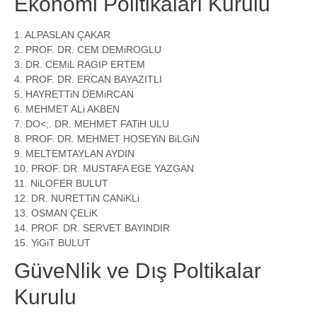
Ekonomi Politikaları Kurulu
1. ALPASLAN ÇAKAR
2. PROF. DR. CEM DEMiROGLU
3. DR. CEMiL RAGIP ERTEM
4. PROF. DR. ERCAN BAYAZITLI
5. HAYRETTiN DEMiRCAN
6. MEHMET ALi AKBEN
7. DO<;. DR. MEHMET FATiH ULU
8. PROF. DR. MEHMET HOSEYiN BiLGiN
9. MELTEMTAYLAN AYDIN
10. PROF. DR. MUSTAFA EGE YAZGAN
11. NiLOFER BULUT
12. DR. NURETTiN CANiKLi
13. OSMAN ÇELiK
14. PROF. DR. SERVET BAYINDIR
15. YiGiT BULUT
GüveNlik ve Dış Poltikalar
Kurulu