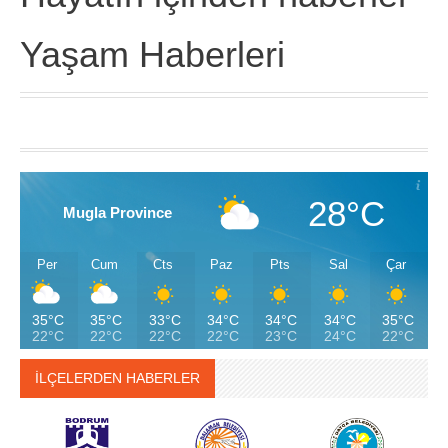
Yaşam Haberleri
28°C
Mugla Province
Per
Cum
Cts
Paz
Pts
Sal
Çar
35°C
35°C
33°C
34°C
34°C
34°C
35°C
22°C
22°C
22°C
22°C
23°C
24°C
22°C
İLÇELERDEN HABERLER