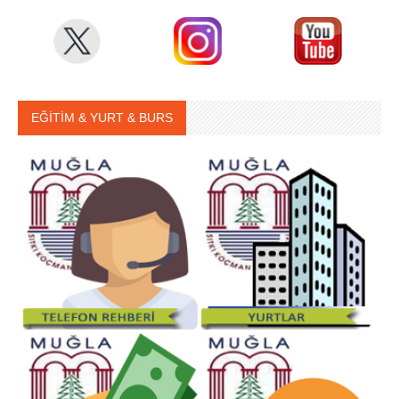
EĞİTİM & YURT & BURS