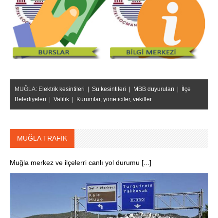
MUĞLA:
Elektrik kesintileri
|
Su kesintileri
|
MBB duyuruları
|
İlçe
Belediyeleri
|
Valilik
|
Kurumlar, yöneticiler, vekiller
MUĞLA TRAFİK
Muğla merkez ve ilçelerri canlı yol durumu [...]