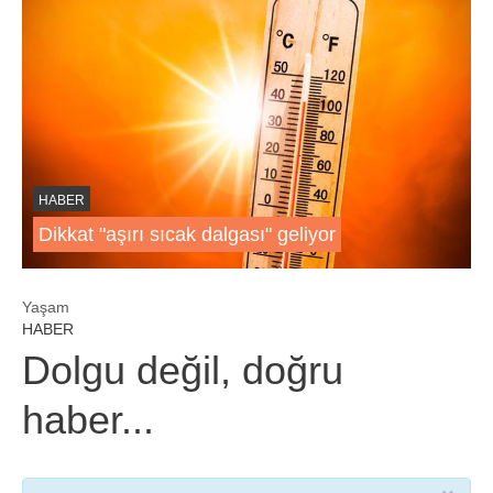
HABER
Dikkat "aşırı sıcak dalgası" geliyor
Yaşam
HABER
Dolgu değil, doğru
haber...