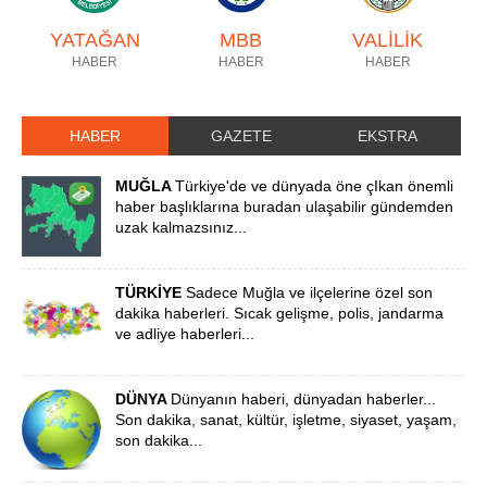
YATAĞAN
MBB
VALİLİK
HABER
HABER
HABER
HABER
GAZETE
EKSTRA
MUĞLA
Türkiye'de ve dünyada öne çIkan önemli
haber başlıklarına buradan ulaşabilir gündemden
uzak kalmazsınız...
TÜRKİYE
Sadece Muğla ve ilçelerine özel son
dakika haberleri. Sıcak gelişme, polis, jandarma
ve adliye haberleri...
DÜNYA
Dünyanın haberi, dünyadan haberler...
Son dakika, sanat, kültür, işletme, siyaset, yaşam,
son dakika...