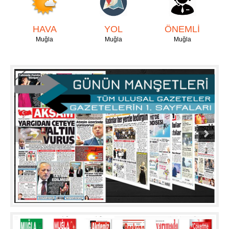
HAVA
YOL
ÖNEMLİ
Muğla
Muğla
Muğla