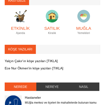
RASTGELE
ETKİNLİK
SATILIK
MUĞLA
Ajanda
Kiralık
Yemekleri
KÖŞE YAZILARI
Yalçın Çakır'ın köşe yazıları [TIKLA]
Ece Nur Ökmen'in köşe yazıları [TIKLA]
NEREDE
NEREYE
NASIL
Hastaneler
MUğla merkez ve ilçeleri ile mahallelerde bulunan kamu