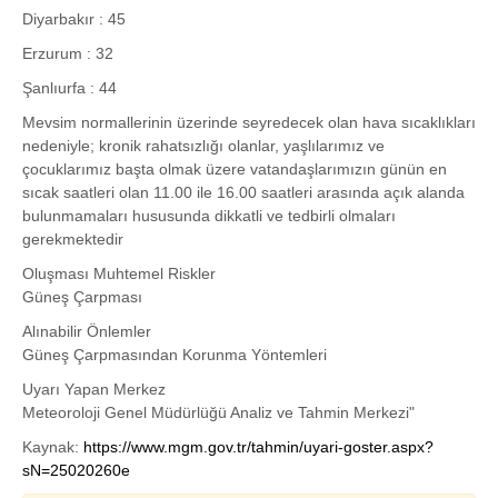
Diyarbakır : 45
Erzurum : 32
Şanlıurfa : 44
Mevsim normallerinin üzerinde seyredecek olan hava sıcaklıkları
nedeniyle; kronik rahatsızlığı olanlar, yaşlılarımız ve
çocuklarımız başta olmak üzere vatandaşlarımızın günün en
sıcak saatleri olan 11.00 ile 16.00 saatleri arasında açık alanda
bulunmamaları hususunda dikkatli ve tedbirli olmaları
gerekmektedir
Oluşması Muhtemel Riskler
Güneş Çarpması
Alınabilir Önlemler
Güneş Çarpmasından Korunma Yöntemleri
Uyarı Yapan Merkez
Meteoroloji Genel Müdürlüğü Analiz ve Tahmin Merkezi"
Kaynak:
https://www.mgm.gov.tr/tahmin/uyari-goster.aspx?
sN=25020260e