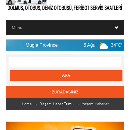
ugla Province
6 Ağu
34°C
7 Ağu
BURADASINIZ
Home
→
Yaşam Haber Tümü
→ Yaşam Haberleri