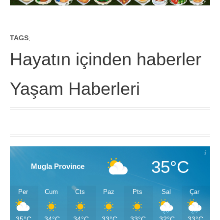
TAGS
;
Hayatın içinden haberler
Yaşam Haberleri
35°C
Mugla Province
Per
Cum
Cts
Paz
Pts
Sal
Çar
35°C
34°C
34°C
33°C
33°C
32°C
33°C