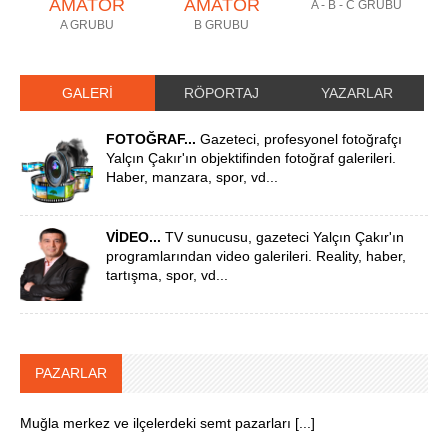
AMATÖR
AMATÖR
A - B - C GRUBU
A GRUBU
B GRUBU
GALERİ
RÖPORTAJ
YAZARLAR
FOTOĞRAF...
Gazeteci, profesyonel fotoğrafçı
Yalçın Çakır'ın objektifinden fotoğraf galerileri.
Haber, manzara, spor, vd...
VİDEO...
TV sunucusu, gazeteci Yalçın Çakır'ın
programlarından video galerileri. Reality, haber,
tartışma, spor, vd...
PAZARLAR
Muğla merkez ve ilçelerdeki semt pazarları [...]