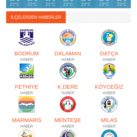
22°C
22°C
21°C
22°C
23°C
23°C
23°C
İLÇELERDEN HABERLER
BODRUM
DALAMAN
DATÇA
HABER
HABER
HABER
FETHİYE
K.DERE
KÖYCEĞİZ
HABER
HABER
HABER
MARMARİS
MENTEŞE
MİLAS
HABER
HABER
HABER