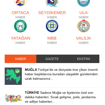
ORTACA
SEYDİKEMER
ULA
HABER
HABER
HABER
YATAĞAN
MBB
VALİLİK
HABER
HABER
HABER
HABER
GAZETE
EKSTRA
MUĞLA
Türkiye'de ve dünyada öne çIkan önemli
haber başlıklarına buradan ulaşabilir gündemden
uzak kalmazsınız...
TÜRKİYE
Sadece Muğla ve ilçelerine özel son
dakika haberleri. Sıcak gelişme, polis, jandarma
ve adliye haberleri...