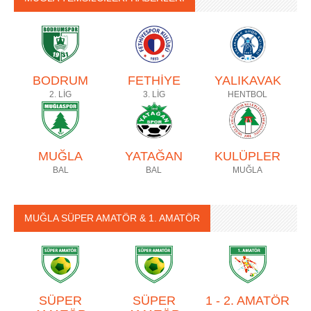
BODRUM
FETHİYE
YALIKAVAK
2. LİG
3. LİG
HENTBOL
MUĞLA
YATAĞAN
KULÜPLER
BAL
BAL
MUĞLA
MUĞLA SÜPER AMATÖR & 1. AMATÖR
SÜPER
SÜPER
1 - 2. AMATÖR