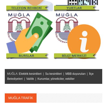
MUĞLA:
Elektrik kesintileri
|
Su kesintileri
|
MBB duyuruları
|
İlçe
Belediyeleri
|
Valilik
|
Kurumlar, yöneticiler, vekiller
MUĞLA TRAFİK