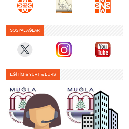
SOSYAL AĞLAR
EĞİTİM & YURT & BURS