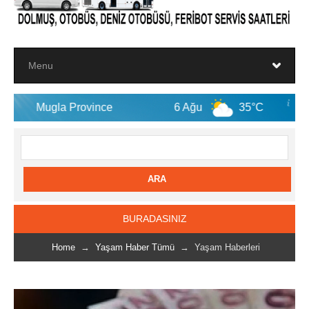
 Province
6 Ağu
35°C
7 Ağu
BURADASINIZ
Home
→
Yaşam Haber Tümü
→ Yaşam Haberleri