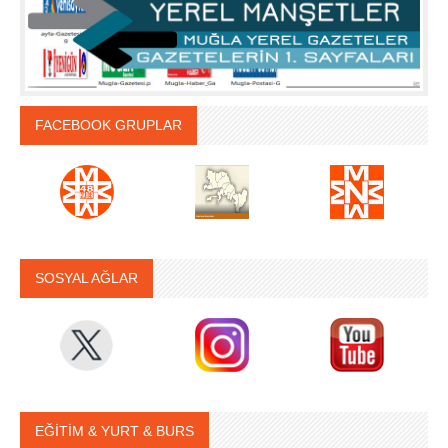
FACEBOOK GRUPLAR
SOSYAL AĞLAR
EĞİTİM & YURT & BURS