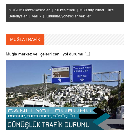
MUĞLA:
Elektrik kesintileri
|
Su kesintileri
|
MBB duyuruları
|
İlçe
Belediyeleri
|
Valilik
|
Kurumlar, yöneticiler, vekiller
MUĞLA TRAFİK
Muğla merkez ve ilçelerri canlı yol durumu [...]