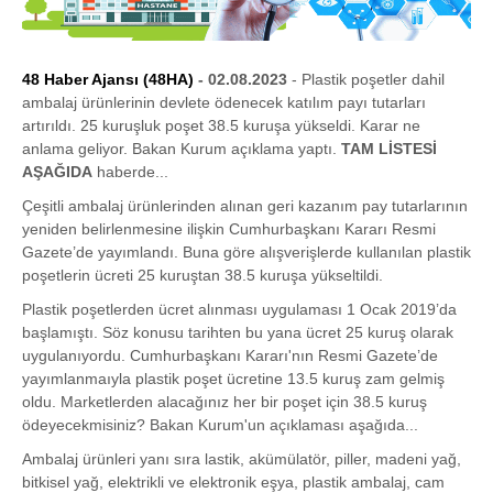
48 Haber Ajansı (48HA)
- 02.08.2023
- Plastik poşetler dahil
ambalaj ürünlerinin devlete ödenecek katılım payı tutarları
artırıldı. 25 kuruşluk poşet 38.5 kuruşa yükseldi. Karar ne
anlama geliyor. Bakan Kurum açıklama yaptı.
TAM LİSTESİ
AŞAĞIDA
haberde...
Çeşitli ambalaj ürünlerinden alınan geri kazanım pay tutarlarının
yeniden belirlenmesine ilişkin Cumhurbaşkanı Kararı Resmi
Gazete’de yayımlandı. Buna göre alışverişlerde kullanılan plastik
poşetlerin ücreti 25 kuruştan 38.5 kuruşa yükseltildi.
Plastik poşetlerden ücret alınması uygulaması 1 Ocak 2019’da
başlamıştı. Söz konusu tarihten bu yana ücret 25 kuruş olarak
uygulanıyordu. Cumhurbaşkanı Kararı'nın Resmi Gazete’de
yayımlanmaıyla plastik poşet ücretine 13.5 kuruş zam gelmiş
oldu. Marketlerden alacağınız her bir poşet için 38.5 kuruş
ödeyecekmisiniz? Bakan Kurum'un açıklaması aşağıda...
Ambalaj ürünleri yanı sıra lastik, akümülatör, piller, madeni yağ,
bitkisel yağ, elektrikli ve elektronik eşya, plastik ambalaj, cam