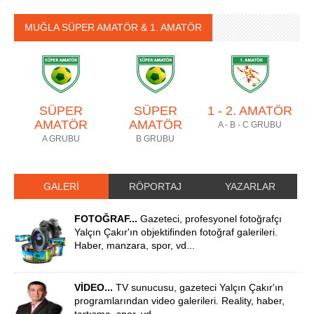
MUĞLA SÜPER AMATÖR & 1. AMATÖR
SÜPER
SÜPER
1 - 2. AMATÖR
AMATÖR
AMATÖR
A - B - C GRUBU
A GRUBU
B GRUBU
GALERİ
RÖPORTAJ
YAZARLAR
FOTOĞRAF...
Gazeteci, profesyonel fotoğrafçı
Yalçın Çakır'ın objektifinden fotoğraf galerileri.
Haber, manzara, spor, vd...
VİDEO...
TV sunucusu, gazeteci Yalçın Çakır'ın
programlarından video galerileri. Reality, haber,
tartışma, spor, vd...