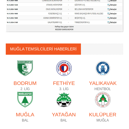
MUĞLA TEMSİLCİLERİ HABERLERİ
BODRUM
FETHİYE
YALIKAVAK
2. LİG
3. LİG
HENTBOL
MUĞLA
YATAĞAN
KULÜPLER
BAL
BAL
MUĞLA