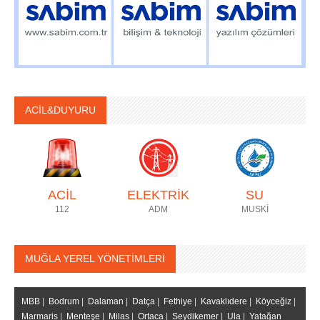
ACİL&DUYURU
ACİL
ELEKTRİK
SU
112
ADM
MUSKİ
MUĞLA YEREL YÖNETİMLERİ
MBB
|
Bodrum
|
Dalaman
|
Datça
|
Fethiye
|
Kavaklıdere
|
Köyceğiz
|
Marmaris
|
Menteşe
|
Milas
|
Ortaca
|
Seydikemer
|
Ula
|
Yatağan