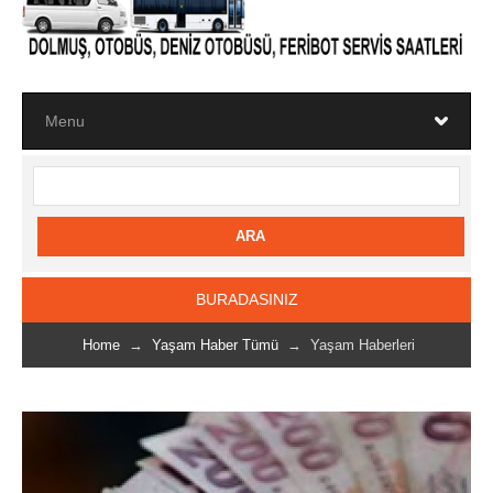
BURADASINIZ
Home
→
Yaşam Haber Tümü
→ Yaşam Haberleri