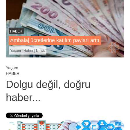
HABER
Ambalaj ücretlerine katılım payları arttı
Yaşam | Haber | News
Yaşam
HABER
Dolgu değil, doğru
haber...