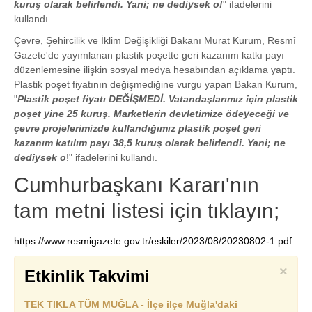
kuruş olarak belirlendi. Yani; ne dediysek o!
" ifadelerini
kullandı.
Çevre, Şehircilik ve İklim Değişikliği Bakanı Murat Kurum, Resmî
Gazete'de yayımlanan plastik poşette geri kazanım katkı payı
düzenlemesine ilişkin sosyal medya hesabından açıklama yaptı.
Plastik poşet fiyatının değişmediğine vurgu yapan Bakan Kurum,
"
Plastik poşet fiyatı DEĞİŞMEDİ. Vatandaşlarımız için plastik
poşet yine 25 kuruş. Marketlerin devletimize ödeyeceği ve
çevre projelerimizde kullandığımız plastik poşet geri
kazanım katılım payı 38,5 kuruş olarak belirlendi. Yani; ne
dediysek o
!" ifadelerini kullandı.
Cumhurbaşkanı Kararı'nın
tam metni listesi için tıklayın;
https://www.resmigazete.gov.tr/eskiler/2023/08/20230802-1.pdf
×
Etkinlik Takvimi
TEK TIKLA TÜM MUĞLA - İlçe ilçe Muğla'daki