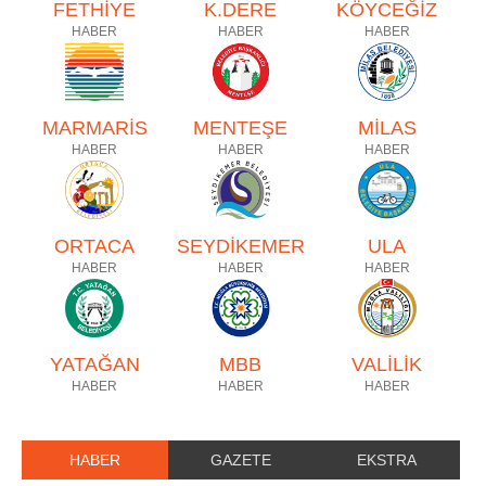
FETHİYE
K.DERE
KÖYCEĞİZ
HABER
HABER
HABER
MARMARİS
MENTEŞE
MİLAS
HABER
HABER
HABER
ORTACA
SEYDİKEMER
ULA
HABER
HABER
HABER
YATAĞAN
MBB
VALİLİK
HABER
HABER
HABER
HABER
GAZETE
EKSTRA