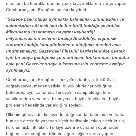
olan tüm bu topraklardan ne yazık ki ayırdıklarına vurgu yapan
Cumhurbaşkanı Erdoğan, şunları kaydetti:
"
Sadece fiziki olarak ayırmakla kalmadılar, zihnimizden ve
kalbimizden sökmek için de her türlü fırıldağı çevirdiler.
Milyonlarca insanımızın hayatını kaybettiği,
milyonlarcasının evlerini bırakıp Anadolu'ya sığınmak
zorunda kaldığı kara günlerden o aldığımız dersleri asla
unutmamalıyız. Gazze'deki Filistinli kardeşlerimize destek
için bir araya geldiğimiz şu muhteşem toplantıdan, bir daha
asla yeni Gazzeler ortaya çıkmasına izin vermeme azmiyle
ayrılmalıyız.
"
Cumhurbaşkanı Erdoğan, Türkiye'nin tarihiyle, kültürüyle,
coğrafyasıyla, medeniyetiyle, büyük bir devlet olduğunu
belirterek, aynı zamanda Türkiye'nin sahip olduğu tüm
vasıflarından yana asla bitmeyecek büyük tehditlerin, büyük
projelerin hedefinde yer aldığını söyledi.
Ülkenin güneyinde, kuzeyinde, doğusunda, batısında ve hatta
bunların ötesinde yaşanan hiçbir hadisenin, çıkan hiçbir krizin,
kurulan hiçbir ittifakın, Türkiye üzerine oynanan oyunlardan
bağımsız olmadığının bilinmesi gerektiğine vurgu yapan