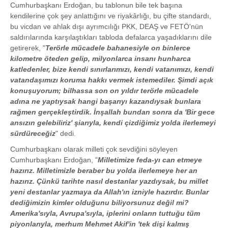
Cumhurbaşkanı Erdoğan, bu tablonun bile tek başına
kendilerine çok şey anlattığını ve riyakârlığı, bu çifte standardı,
bu vicdan ve ahlak dışı ayrımcılığı PKK, DEAŞ ve FETÖ'nün
saldırılarında karşılaştıkları tabloda defalarca yaşadıklarını dile
getirerek, "
Terörle mücadele bahanesiyle on binlerce
kilometre öteden gelip, milyonlarca insanı hunharca
katledenler, bize kendi sınırlarımızı, kendi vatanımızı, kendi
vatandaşımızı koruma hakkı vermek istemediler. Şimdi açık
konuşuyorum; bilhassa son on yıldır terörle mücadele
adına ne yaptıysak hangi başarıyı kazandıysak bunlara
rağmen gerçekleştirdik. İnşallah bundan sonra da 'Bir gece
ansızın gelebiliriz' şiarıyla, kendi çizdiğimiz yolda ilerlemeyi
sürdüreceğiz
" dedi.
Cumhurbaşkanı olarak milleti çok sevdiğini söyleyen
Cumhurbaşkanı Erdoğan, "
Milletimize feda-yı can etmeye
hazırız. Milletimizle beraber bu yolda ilerlemeye her an
hazırız. Çünkü tarihte nasıl destanlar yazdıysak, bu millet
yeni destanlar yazmaya da Allah'ın izniyle hazırdır. Bunlar
dediğimizin kimler olduğunu biliyorsunuz değil mi?
Amerika'sıyla, Avrupa'sıyla, iplerini onların tuttuğu tüm
piyonlarıyla, merhum Mehmet Akif'in 'tek dişi kalmış