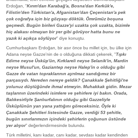
Erdoğan, "
Kırım'dan Karabağ'a, Bosna'dan Kerkük'e,
Filistin'den Türkistan'a, Afganistan'dan Çeçenistan'a pek
çok coğrafya için biz gözyaşı döktük. Ömrümüz boşuna
geçmedi. Bugün birileri Gazze'yi uzakta çok uzakta, bizimle
hiç alakası olmayan bir yer gibi görüyor hatta bunu ne
yazık ki açıkça söylüyor
" diye konuştu.
Cumhurbaşkanı Erdoğan, bir asır önce bu millet için, bu ülke için
Adana neyse Gazze'nin de o olduğuna dikkati çekerek, "
Tıpkı
Edirne neyse Üsküp'ün, Kırklareli neyse Selanik'in, Mardin
neyse Musul'un, Gaziantep neyse Halep'in o olduğu gibi
Gazze de vatan topraklarının ayrılmaz sandığımız bir
parçasıydı. Nereden nereye geldik? Çanakkale Şehitliği'ne
yolunuz düştüğünde ihmal etmeyin. Muhakkak gidin. Mezar
taşlarının üzerindeki isimlere ve şehirlere iyi bakın. Orada,
Balıkesirliyle Şanlıurfalının olduğu gibi Gazzeliyle
Üsküplünün yan yana yattığını göreceksiniz. Öyle ki
Çanakkale Şehitleri listesinde Gazze, verdiği 53 şehitle,
bugün sınırlarımızın içindeki şehirlerin çoğunun üstünde
yer alıyor
" değerlendirmesinde bulundu.
Türk milletini, kanı kadar, canı kadar, sevdası kadar kendinden