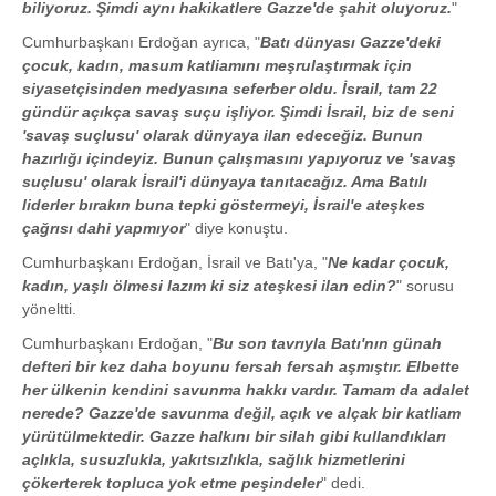
biliyoruz. Şimdi aynı hakikatlere Gazze'de şahit oluyoruz.
"
Cumhurbaşkanı Erdoğan ayrıca, "
Batı dünyası Gazze'deki
çocuk, kadın, masum katliamını meşrulaştırmak için
siyasetçisinden medyasına seferber oldu. İsrail, tam 22
gündür açıkça savaş suçu işliyor. Şimdi İsrail, biz de seni
'savaş suçlusu' olarak dünyaya ilan edeceğiz. Bunun
hazırlığı içindeyiz. Bunun çalışmasını yapıyoruz ve 'savaş
suçlusu' olarak İsrail'i dünyaya tanıtacağız. Ama Batılı
liderler bırakın buna tepki göstermeyi, İsrail'e ateşkes
çağrısı dahi yapmıyor
" diye konuştu.
Cumhurbaşkanı Erdoğan, İsrail ve Batı'ya, "
Ne kadar çocuk,
kadın, yaşlı ölmesi lazım ki siz ateşkesi ilan edin?
" sorusu
yöneltti.
Cumhurbaşkanı Erdoğan, "
Bu son tavrıyla Batı'nın günah
defteri bir kez daha boyunu fersah fersah aşmıştır. Elbette
her ülkenin kendini savunma hakkı vardır. Tamam da adalet
nerede? Gazze'de savunma değil, açık ve alçak bir katliam
yürütülmektedir. Gazze halkını bir silah gibi kullandıkları
açlıkla, susuzlukla, yakıtsızlıkla, sağlık hizmetlerini
çökerterek topluca yok etme peşindeler
" dedi.