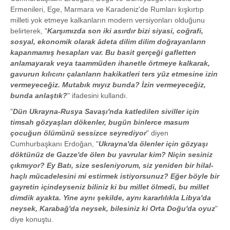
Ermenileri, Ege, Marmara ve Karadeniz'de Rumları kışkırtıp
milleti yok etmeye kalkanların modern versiyonları olduğunu
belirterek, "
Karşımızda son iki asırdır bizi siyasi, coğrafi,
sosyal, ekonomik olarak âdeta dilim dilim doğrayanların
kapanmamış hesapları var. Bu basit gerçeği gafletten
anlamayarak veya taammüden ihanetle örtmeye kalkarak,
gavurun kılıcını çalanların hakikatleri ters yüz etmesine izin
vermeyeceğiz. Mutabık mıyız bunda? İzin vermeyeceğiz,
bunda anlaştık?
" ifadesini kullandı.
"
Dün Ukrayna-Rusya Savaşı'nda katledilen siviller için
timsah gözyaşları dökenler, bugün binlerce masum
çocuğun ölümünü sessizce seyrediyor
" diyen
Cumhurbaşkanı Erdoğan, "
Ukrayna'da ölenler için gözyaşı
döktünüz de Gazze'de ölen bu yavrular kim? Niçin sesiniz
çıkmıyor? Ey Batı, size sesleniyorum, siz yeniden bir hilal-
haçlı mücadelesini mi estirmek istiyorsunuz? Eğer böyle bir
gayretin içindeyseniz biliniz ki bu millet ölmedi, bu millet
dimdik ayakta. Yine aynı şekilde, aynı kararlılıkla Libya'da
neysek, Karabağ'da neysek, bilesiniz ki Orta Doğu'da oyuz
"
diye konuştu.