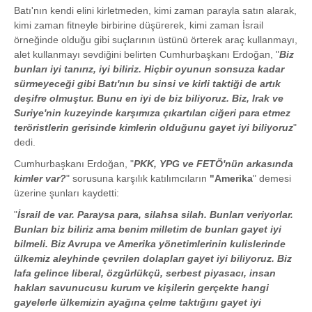
Batı'nın kendi elini kirletmeden, kimi zaman parayla satın alarak,
kimi zaman fitneyle birbirine düşürerek, kimi zaman İsrail
örneğinde olduğu gibi suçlarının üstünü örterek araç kullanmayı,
alet kullanmayı sevdiğini belirten Cumhurbaşkanı Erdoğan, "
Biz
bunları iyi tanırız, iyi biliriz. Hiçbir oyunun sonsuza kadar
sürmeyeceği gibi Batı'nın bu sinsi ve kirli taktiği de artık
deşifre olmuştur. Bunu en iyi de biz biliyoruz. Biz, Irak ve
Suriye'nin kuzeyinde karşımıza çıkartılan ciğeri para etmez
teröristlerin gerisinde kimlerin olduğunu gayet iyi biliyoruz
"
dedi.
Cumhurbaşkanı Erdoğan, "
PKK, YPG ve FETÖ'nün arkasında
kimler var?
" sorusuna karşılık katılımcıların
"Amerika
" demesi
üzerine şunları kaydetti:
"
İsrail de var. Paraysa para, silahsa silah. Bunları veriyorlar.
Bunları biz biliriz ama benim milletim de bunları gayet iyi
bilmeli. Biz Avrupa ve Amerika yönetimlerinin kulislerinde
ülkemiz aleyhinde çevrilen dolapları gayet iyi biliyoruz. Biz
lafa gelince liberal, özgürlükçü, serbest piyasacı, insan
hakları savunucusu kurum ve kişilerin gerçekte hangi
gayelerle ülkemizin ayağına çelme taktığını gayet iyi