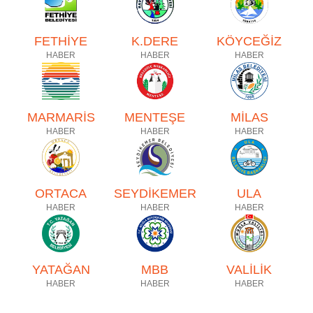
FETHİYE
K.DERE
KÖYCEĞİZ
HABER
HABER
HABER
MARMARİS
MENTEŞE
MİLAS
HABER
HABER
HABER
ORTACA
SEYDİKEMER
ULA
HABER
HABER
HABER
YATAĞAN
MBB
VALİLİK
HABER
HABER
HABER