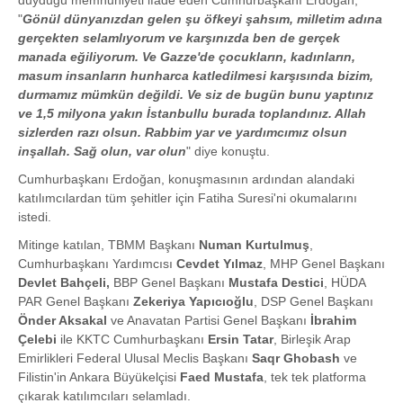
duyduğu memnuniyeti ifade eden Cumhurbaşkanı Erdoğan,
"
Gönül dünyanızdan gelen şu öfkeyi şahsım, milletim adına
gerçekten selamlıyorum ve karşınızda ben de gerçek
manada eğiliyorum. Ve Gazze'de çocukların, kadınların,
masum insanların hunharca katledilmesi karşısında bizim,
durmamız mümkün değildi. Ve siz de bugün bunu yaptınız
ve 1,5 milyona yakın İstanbullu burada toplandınız. Allah
sizlerden razı olsun. Rabbim yar ve yardımcımız olsun
inşallah. Sağ olun, var olun
" diye konuştu.
Cumhurbaşkanı Erdoğan, konuşmasının ardından alandaki
katılımcılardan tüm şehitler için Fatiha Suresi'ni okumalarını
istedi.
Mitinge katılan, TBMM Başkanı
Numan Kurtulmuş
,
Cumhurbaşkanı Yardımcısı
Cevdet Yılmaz
, MHP Genel Başkanı
Devlet Bahçeli,
BBP Genel Başkanı
Mustafa Destici
, HÜDA
PAR Genel Başkanı
Zekeriya Yapıcıoğlu
, DSP Genel Başkanı
Önder Aksakal
ve Anavatan Partisi Genel Başkanı
İbrahim
Çelebi
ile KKTC Cumhurbaşkanı
Ersin Tatar
, Birleşik Arap
Emirlikleri Federal Ulusal Meclis Başkanı
Saqr Ghobash
ve
Filistin'in Ankara Büyükelçisi
Faed Mustafa
, tek tek platforma
çıkarak katılımcıları selamladı.