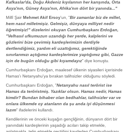
Kafkaslar'da, Doğu Akdeniz kıyılarının her karışında, Orta
Asya'nın, Güney Asya'nın, Afrika'nın dört bir yanında..."
Millî Şair
Mehmet Akif Ersoy
'un, "
Bir zamanlar biz de millet,
hem nasıl milletmişiz. Gelmişiz, dünyaya milliyet nedir
öğretmişiz!" dizelerini okuyan Cumhurbaşkanı Erdoğan,
"Velhasıl ufkumuzun uzandığı her yerde, kalplerini ve
gözlerini bize çevirmiş kardeşlerimizin derdiyle
dertlendiğimiz, yardım eli uzattığımız, gerektiğinde
sınırlarımızı açtığımız kardeşlerimize yaptığımız gibi, Gazze
için de bugün olduğu gibi kıyamdayız
" diye konuştu.
Cumhurbaşkanı Erdoğan, maalesef ülkenin siyasileri içerisinde
Hamas'ı Netanyahu'ya bırakan talihsizler olduğunu söyledi.
Cumhurbaşkanı Erdoğan, "
Netanyahu nasıl terörist ise
Hamas da teröristmiş. Yazıklar olsun. Hamas nedir, Hamas
kimdir? Bundan bihaber olan bedhahlar, talihsizler var ve
onlara ülkemde oy atanların da şu anda iyi düşünmesi
lazım
" ifadelerini kullandı.
Kendilerinin ve önceki kuşağın gençliğinin, dünyanın dört bir
yanındaki kardeşlerinin yaşadığı acıları takip etmekle,
anlatmakla, telin etmekle geçtiğini kaydeden Cumhurbaşkanı