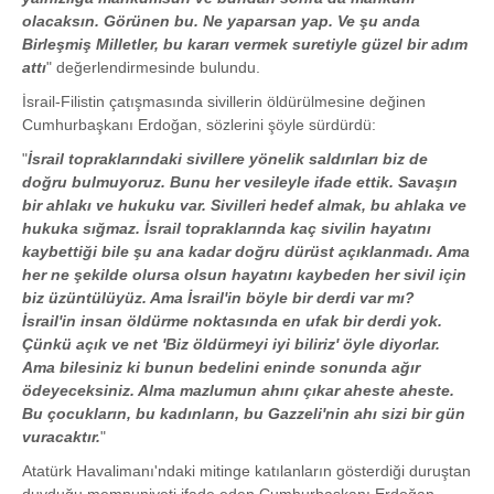
olacaksın. Görünen bu. Ne yaparsan yap. Ve şu anda
Birleşmiş Milletler, bu kararı vermek suretiyle güzel bir adım
attı
" değerlendirmesinde bulundu.
İsrail-Filistin çatışmasında sivillerin öldürülmesine değinen
Cumhurbaşkanı Erdoğan, sözlerini şöyle sürdürdü:
"
İsrail topraklarındaki sivillere yönelik saldırıları biz de
doğru bulmuyoruz. Bunu her vesileyle ifade ettik. Savaşın
bir ahlakı ve hukuku var. Sivilleri hedef almak, bu ahlaka ve
hukuka sığmaz. İsrail topraklarında kaç sivilin hayatını
kaybettiği bile şu ana kadar doğru dürüst açıklanmadı. Ama
her ne şekilde olursa olsun hayatını kaybeden her sivil için
biz üzüntülüyüz. Ama İsrail'in böyle bir derdi var mı?
İsrail'in insan öldürme noktasında en ufak bir derdi yok.
Çünkü açık ve net 'Biz öldürmeyi iyi biliriz' öyle diyorlar.
Ama bilesiniz ki bunun bedelini eninde sonunda ağır
ödeyeceksiniz. Alma mazlumun ahını çıkar aheste aheste.
Bu çocukların, bu kadınların, bu Gazzeli'nin ahı sizi bir gün
vuracaktır.
"
Atatürk Havalimanı'ndaki mitinge katılanların gösterdiği duruştan