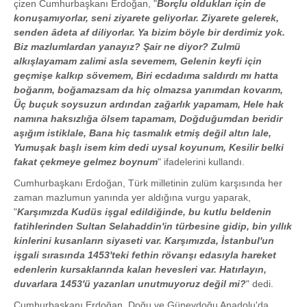
çizen Cumhurbaşkanı Erdoğan, "
Borçlu oldukları için de
konuşamıyorlar, seni ziyarete geliyorlar. Ziyarete gelerek,
senden âdeta af diliyorlar. Ya bizim böyle bir derdimiz yok.
Biz mazlumlardan yanayız? Şair ne diyor? Zulmü
alkışlayamam zalimi asla sevemem, Gelenin keyfi için
geçmişe kalkıp sövemem, Biri ecdadıma saldırdı mı hatta
boğarım, boğamazsam da hiç olmazsa yanımdan kovarım,
Üç buçuk soysuzun ardından zağarlık yapamam, Hele hak
namına haksızlığa ölsem tapamam, Doğduğumdan beridir
aşığım istiklale, Bana hiç tasmalık etmiş değil altın lale,
Yumuşak başlı isem kim dedi uysal koyunum, Kesilir belki
fakat çekmeye gelmez boynum
" ifadelerini kullandı.
Cumhurbaşkanı Erdoğan, Türk milletinin zulüm karşısında her
zaman mazlumun yanında yer aldığına vurgu yaparak,
"
Karşımızda Kudüs işgal edildiğinde, bu kutlu beldenin
fatihlerinden Sultan Selahaddin'in türbesine gidip, bin yıllık
kinlerini kusanların siyaseti var. Karşımızda, İstanbul'un
işgali sırasında 1453'teki fethin rövanşı edasıyla hareket
edenlerin kursaklarında kalan hevesleri var. Hatırlayın,
duvarlara 1453'ü yazanları unutmuyoruz değil mi?
" dedi.
Cumhurbaşkanı Erdoğan, Doğu ve Güneydoğu Anadolu'da