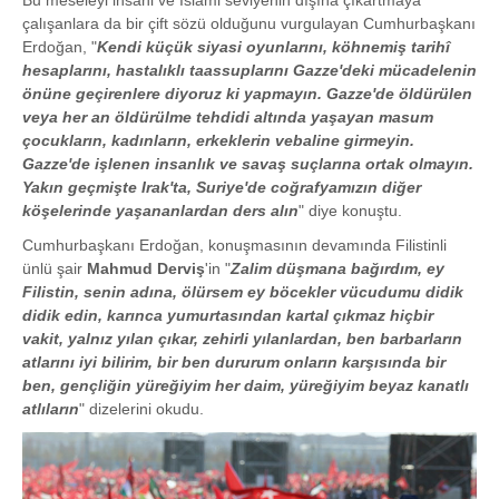
Bu meseleyi insani ve İslami seviyenin dışına çıkartmaya
çalışanlara da bir çift sözü olduğunu vurgulayan Cumhurbaşkanı
Erdoğan, "
Kendi küçük siyasi oyunlarını, köhnemiş tarihî
hesaplarını, hastalıklı taassuplarını Gazze'deki mücadelenin
önüne geçirenlere diyoruz ki yapmayın. Gazze'de öldürülen
veya her an öldürülme tehdidi altında yaşayan masum
çocukların, kadınların, erkeklerin vebaline girmeyin.
Gazze'de işlenen insanlık ve savaş suçlarına ortak olmayın.
Yakın geçmişte Irak'ta, Suriye'de coğrafyamızın diğer
köşelerinde yaşananlardan ders alın
" diye konuştu.
Cumhurbaşkanı Erdoğan, konuşmasının devamında Filistinli
ünlü şair
Mahmud Derviş
'in "
Zalim düşmana bağırdım, ey
Filistin, senin adına, ölürsem ey böcekler vücudumu didik
didik edin, karınca yumurtasından kartal çıkmaz hiçbir
vakit, yalnız yılan çıkar, zehirli yılanlardan, ben barbarların
atlarını iyi bilirim, bir ben dururum onların karşısında bir
ben, gençliğin yüreğiyim her daim, yüreğiyim beyaz kanatlı
atlıların
" dizelerini okudu.