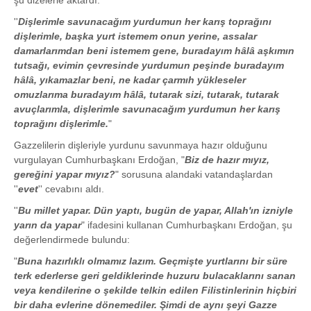
şu dizelerle aktardı:
''
Dişlerimle savunacağım yurdumun her karış toprağını
dişlerimle, başka yurt istemem onun yerine, assalar
damarlarımdan beni istemem gene, buradayım hâlâ aşkımın
tutsağı, evimin çevresinde yurdumun peşinde buradayım
hâlâ, yıkamazlar beni, ne kadar çarmıh yükleseler
omuzlarıma buradayım hâlâ, tutarak sizi, tutarak, tutarak
avuçlarımla, dişlerimle savunacağım yurdumun her karış
toprağını dişlerimle.
"
Gazzelilerin dişleriyle yurdunu savunmaya hazır olduğunu
vurgulayan Cumhurbaşkanı Erdoğan, "
Biz de hazır mıyız,
gereğini yapar mıyız?
" sorusuna alandaki vatandaşlardan
''
evet
'' cevabını aldı.
''
Bu millet yapar. Dün yaptı, bugün de yapar, Allah'ın izniyle
yarın da yapar
" ifadesini kullanan Cumhurbaşkanı Erdoğan, şu
değerlendirmede bulundu:
"
Buna hazırlıklı olmamız lazım. Geçmişte yurtlarını bir süre
terk ederlerse geri geldiklerinde huzuru bulacaklarını sanan
veya kendilerine o şekilde telkin edilen Filistinlerinin hiçbiri
bir daha evlerine dönemediler. Şimdi de aynı şeyi Gazze