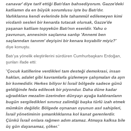
canavar' diye tarif ettiği Batı'dan bahsediyorum. Gazze'deki
katliamın da en büyük sorumlusu işte bu Batı'dır.
Varlıklarına kendi evlerinde bile tahammül edilemeyen kimi
vicdanlı sesleri bir kenarda tutacak olursak, Gazze'de
yaşanan katliam topyekûn Batı'nın eseridir. Yahu o
yavrunun, annesinin saçlarına sarılıp 'Annemi ben
saçlarından tanırım' deyişini bir kenara koyabilir miyiz?
"
diye konuştu.
Batı'ya yönelik eleştirilerini sürdüren Cumhurbaşkanı Erdoğan,
şunları ifade etti:
"
Çocuk katillerine verdikleri tam desteği demokrasi, insan
hakları, adalet gibi kavramlarla gizlemeye çalışmaları da ayrı
bir komedidir. Herkes biliyor ki İsrail bölgede sadece günü
geldiğinde feda edilecek bir piyondur. Daha düne kadar
uğradıkları mezalim üzerinden dünyayı ayağa kaldıranların
bugün sergiledikleri sınırsız zalimliği başka türlü izah etmek
mümkün değildir. Bölgede oynanan oyunun asıl sahipleri,
İsrail yönetiminin şımarıklıklarına kol kanat gerenlerdir.
Çünkü İsrail onlara rağmen adım atamaz. Atmaya kalksa bile
üç gün dayanamaz, çöker.
"