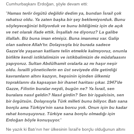
Cumhurbaşkanı Erdoğan, şöyle devam etti:
"
Hamas terör örgütü değildir dedim ya, bundan İsrail çok
rahatsız oldu. Ya zaten başka bir şey beklemiyorduk. Bunu
söyleyeceğinizi biliyorduk ve bunu bildiğimiz için de açık
ve net olarak ifade ettik. İnşallah ne diyoruz? La galibe
illallah. Biz buna iman etmişiz. Buna imanımız var. Galip
olan sadece Allah'tır. Dolayısıyla biz burada sadece
Gazze'de yaşanan katliamı telin etmekle kalmıyoruz, onunla
birlikte kendi istiklalimizin ve istikbalimizin de müdafaasını
yapıyoruz. Sultan Abdülhamit oralarla az mı haşır neşir
oldu. İsrailli yöneticilerin en üst seviyede dile getirdiği
kavramların altını kazıyın, hepsinin içinden ülkemiz
topraklarını da kapsayan bir ihanet haritası çıkar. 1947'de
Gazze, Filistin buralar neydi, bugün ne? Ya İsrail, sen
buralara nasıl geldin? Nasıl girdin? Sen bir işgalcisin, sen
bir örgütsün. Dolayısıyla Türk milleti bunu biliyor. Batı sana
borçlu ama Türkiye'nin sana borcu yok. Onun için bu kadar
rahat konuşuyoruz. Türkiye sana borçlu olmadığı için
Erdoğan böyle konuşuyor.
"
Ne yazık ki Batı'nın her ülkesinin İsrail'e borçlu olduğunun altını