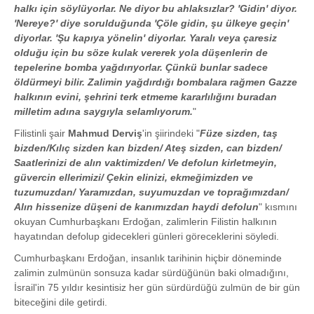
halkı için söylüyorlar. Ne diyor bu ahlaksızlar? 'Gidin' diyor.
'Nereye?' diye sorulduğunda 'Çöle gidin, şu ülkeye geçin'
diyorlar. 'Şu kapıya yönelin' diyorlar. Yaralı veya çaresiz
olduğu için bu söze kulak vererek yola düşenlerin de
tepelerine bomba yağdırıyorlar. Çünkü bunlar sadece
öldürmeyi bilir. Zalimin yağdırdığı bombalara rağmen Gazze
halkının evini, şehrini terk etmeme kararlılığını buradan
milletim adına saygıyla selamlıyorum.
"
Filistinli şair
Mahmud Derviş
'in şiirindeki "
Füze sizden, taş
bizden/Kılıç sizden kan bizden/ Ateş sizden, can bizden/
Saatlerinizi de alın vaktimizden/ Ve defolun kirletmeyin,
güvercin ellerimizi/ Çekin elinizi, ekmeğimizden ve
tuzumuzdan/ Yaramızdan, suyumuzdan ve toprağımızdan/
Alın hissenize düşeni de kanımızdan haydi defolun
" kısmını
okuyan Cumhurbaşkanı Erdoğan, zalimlerin Filistin halkının
hayatından defolup gidecekleri günleri göreceklerini söyledi.
Cumhurbaşkanı Erdoğan, insanlık tarihinin hiçbir döneminde
zalimin zulmünün sonsuza kadar sürdüğünün baki olmadığını,
İsrail'in 75 yıldır kesintisiz her gün sürdürdüğü zulmün de bir gün
biteceğini dile getirdi.