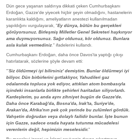
Dün gece yaşanan saldırıya dikkati çeken Cumhurbaşkanı
Erdoğan, Gazze'de yiyecek hiçbir şeyin olmadığını, hastanelerin
karanlıkta kaldığını, ameliyatların anestezi kullanılmadan
yapıldığını vurgulayarak, "
Ey dünya, bütün bu gerçekleri
görüyorsunuz. Birleşmiş Milletler Genel Sekreteri haykırıyor
ama duymuyorsunuz. Sağır oldunuz, kör oldunuz. Bunlara
asla kulak vermediniz
." ifadelerini kullandı.
Cumhurbaşkanı Erdoğan, daha önce Davos'ta yaptığı çıkışı
hatırlatarak, sözlerine şöyle devam etti:
"'
Siz öldürmeyi iyi bilirsiniz' demiştim. Bunlar öldürmeyi iyi
biliyor. Dün birbirlerini gırtlaklıyor, Yahudileri gaz
odalarında topluca yok ediyor, attıkları atom bombasıyla
içindeki insanlarla birlikte şehirleri haritadan siliyorlardı.
Kardeşlerim, şu anda aynı zihniyet bugün de Gazze'de.
Daha önce Karabağ'da, Bosna'da, Irak'ta, Suriye'de,
Arakan'da, Afrika'nın pek çok yerinde bu zulümleri gördük.
Vahşetin doğrudan veya dolaylı failidir bunlar. İşte bunun
için Gazze, sadece orada hayata tutunma mücadelesi
verenlerin değil, hepimizin meselesidir.
"