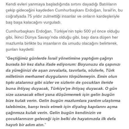
Kendi evleri yanmaya başladığında sırtını dayadığı Batılıların
çekip gideceğini kaydeden Cumhurbaşkanı Erdoğan, İsrail'in, bu
coğrafyada 75 yıldır zulmettiği insanlar ve onların kardeşleriyle
baş başa kalacağını vurguladı.
Cumhurbaşkanı Erdoğan, Türkiye'nin tıpkı 500 yıl önce olduğu
gibi, İkinci Dünya Savaşı'nda olduğu gibi, başı dara düşen her
mazlumla birlikte bu insanların da umudu olacağını belirterek,
şunları kaydetti:
"
Geçtiğimiz günlerde İsrail yönetimine yaptığım çağrıyı
burada bir kez daha ifade ediyorum: Boyunuzu da çapınızı
da yüreğinizi de aşan zırvalarla, tavırlarla, sözlerle, Türk
milletinin merhamet duygularını törpülemeyin. Emin olun
tıpkı atalarınız gibi sizler ve sizlerin de çocukları ileride
buna ihtiyaç duyacak, Türkiye'ye ihtiyaç duyacak. O gün
size uzanacak elleri yana düşürmemek için gelin bugün
bize kulak verin. Gelin bugün mazlumlara yardım ulaştırma
talebimize, barışı tesis etmek için diyalog kapılarını açma
çağrımıza kulak verin. Gelin bugün kendinizin ve
çocuklarınızın geleceği için belki de hayatınızda ilk defa
hayırlı bir adım atın.
"