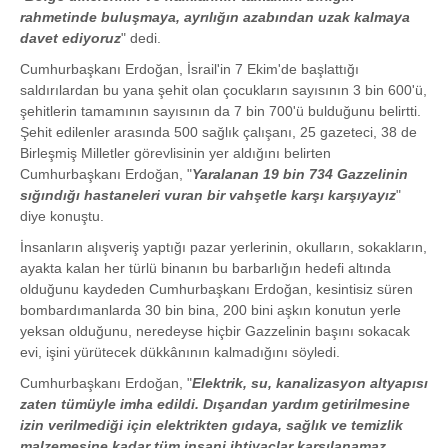
rahmetinde buluşmaya, ayrılığın azabından uzak kalmaya
davet ediyoruz
" dedi.
Cumhurbaşkanı Erdoğan, İsrail'in 7 Ekim'de başlattığı
saldırılardan bu yana şehit olan çocukların sayısının 3 bin 600'ü,
şehitlerin tamamının sayısının da 7 bin 700'ü bulduğunu belirtti.
Şehit edilenler arasında 500 sağlık çalışanı, 25 gazeteci, 38 de
Birleşmiş Milletler görevlisinin yer aldığını belirten
Cumhurbaşkanı Erdoğan, "
Yaralanan 19 bin 734 Gazzelinin
sığındığı hastaneleri vuran bir vahşetle karşı karşıyayız
"
diye konuştu.
İnsanların alışveriş yaptığı pazar yerlerinin, okulların, sokakların,
ayakta kalan her türlü binanın bu barbarlığın hedefi altında
olduğunu kaydeden Cumhurbaşkanı Erdoğan, kesintisiz süren
bombardımanlarda 30 bin bina, 200 bini aşkın konutun yerle
yeksan olduğunu, neredeyse hiçbir Gazzelinin başını sokacak
evi, işini yürütecek dükkânının kalmadığını söyledi.
Cumhurbaşkanı Erdoğan, "
Elektrik, su, kanalizasyon altyapısı
zaten tümüyle imha edildi. Dışarıdan yardım getirilmesine
izin verilmediği için elektrikten gıdaya, sağlık ve temizlik
malzemesine kadar tüm insani ihtiyaçlar karşılanamaz