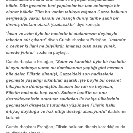
hâlde. Dün geceden beri yapılanlar ise tam anlamıyla bir
cinnet hâlidir. Tüm bu vahim tabloya rağmen Gazze halkının
sergilediği vakur, kararlı ve inançlı duruş tarihe şanlı bir
direniş destanı olarak yazılacaktır
" diye konuştu.
"
İman ve azim öyle bir haslettir ki atalarımızın deyimiyle
tekeden süt çıkartır
" diyen Cumhurbaşkanı Erdoğan, "
İmandır
o cevher ki ilahi ne büyüktür. İmansız olan paslı yürek,
sinede yüktür
" sözlerini paylaştı.
Cumhurbaşkanı Erdoğan, "
Sabır ve kararlılık öyle bir haslettir
ki aynı noktaya vuran su damlalarının yaptığı gibi mermeri
bile deler. Filistin direnişi, Gazze'deki son hadiselerle
geçmişte yaşadığı sıkıntıları aşarak işte böyle bir cesaret
hikâyesine dönüşmüştür. Esasen bu ruh ve heyecan,
Filistin halkında hep vardı. Sadece İsrail'in ve onu
destekleyenlerin orantısız saldırıları ile bölge ülkelerinin
geçmişteki dirayetsiz tutumları yüzünden Filistin halkı
ihtiyaç duyduğu ve hak ettiği desteği alamıyordu
" ifadelerini
kullandı.
Cumhurbaşkanı Erdoğan, Filistin halkının direniş kararlılığını da