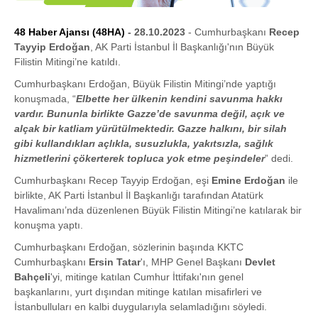
48 Haber Ajansı (48HA)
- 28.10.2023
- Cumhurbaşkanı
Recep
Tayyip Erdoğan
, AK Parti İstanbul İl Başkanlığı'nın Büyük
Filistin Mitingi’ne katıldı.
Cumhurbaşkanı Erdoğan, Büyük Filistin Mitingi’nde yaptığı
konuşmada, “
Elbette her ülkenin kendini savunma hakkı
vardır. Bununla birlikte Gazze’de savunma değil, açık ve
alçak bir katliam yürütülmektedir. Gazze halkını, bir silah
gibi kullandıkları açlıkla, susuzlukla, yakıtsızla, sağlık
hizmetlerini çökerterek topluca yok etme peşindeler
” dedi.
Cumhurbaşkanı Recep Tayyip Erdoğan, eşi
Emine Erdoğan
ile
birlikte, AK Parti İstanbul İl Başkanlığı tarafından Atatürk
Havalimanı’nda düzenlenen Büyük Filistin Mitingi’ne katılarak bir
konuşma yaptı.
Cumhurbaşkanı Erdoğan, sözlerinin başında KKTC
Cumhurbaşkanı
Ersin Tatar
'ı, MHP Genel Başkanı
Devlet
Bahçeli
'yi, mitinge katılan Cumhur İttifakı'nın genel
başkanlarını, yurt dışından mitinge katılan misafirleri ve
İstanbulluları en kalbi duygularıyla selamladığını söyledi.