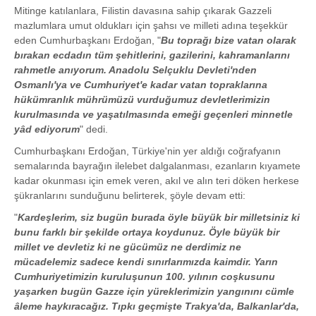
Mitinge katılanlara, Filistin davasına sahip çıkarak Gazzeli
mazlumlara umut oldukları için şahsı ve milleti adına teşekkür
eden Cumhurbaşkanı Erdoğan, "
Bu toprağı bize vatan olarak
bırakan ecdadın tüm şehitlerini, gazilerini, kahramanlarını
rahmetle anıyorum. Anadolu Selçuklu Devleti'nden
Osmanlı'ya ve Cumhuriyet'e kadar vatan topraklarına
hükümranlık mührümüzü vurduğumuz devletlerimizin
kurulmasında ve yaşatılmasında emeği geçenleri minnetle
yâd ediyorum
" dedi.
Cumhurbaşkanı Erdoğan, Türkiye'nin yer aldığı coğrafyanın
semalarında bayrağın ilelebet dalgalanması, ezanların kıyamete
kadar okunması için emek veren, akıl ve alın teri döken herkese
şükranlarını sunduğunu belirterek, şöyle devam etti:
"
Kardeşlerim, siz bugün burada öyle büyük bir milletsiniz ki
bunu farklı bir şekilde ortaya koydunuz. Öyle büyük bir
millet ve devletiz ki ne gücümüz ne derdimiz ne
mücadelemiz sadece kendi sınırlarımızda kaimdir. Yarın
Cumhuriyetimizin kuruluşunun 100. yılının coşkusunu
yaşarken bugün Gazze için yüreklerimizin yangınını cümle
âleme haykıracağız. Tıpkı geçmişte Trakya'da, Balkanlar'da,