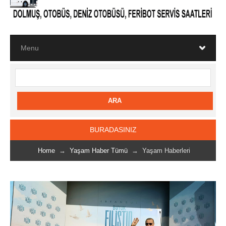
BURADASINIZ
Home
→
Yaşam Haber Tümü
→ Yaşam Haberleri