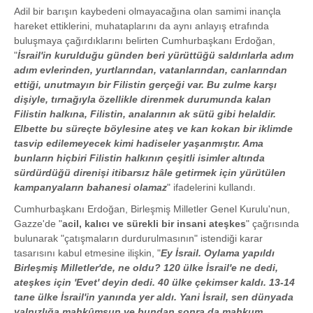
Adil bir barışın kaybedeni olmayacağına olan samimi inançla
hareket ettiklerini, muhataplarını da aynı anlayış etrafında
buluşmaya çağırdıklarını belirten Cumhurbaşkanı Erdoğan,
"
İsrail'in kurulduğu günden beri yürüttüğü saldırılarla adım
adım evlerinden, yurtlarından, vatanlarından, canlarından
ettiği, unutmayın bir Filistin gerçeği var. Bu zulme karşı
dişiyle, tırnağıyla özellikle direnmek durumunda kalan
Filistin halkına, Filistin, analarının ak sütü gibi helaldir.
Elbette bu süreçte böylesine ateş ve kan kokan bir iklimde
tasvip edilemeyecek kimi hadiseler yaşanmıştır. Ama
bunların hiçbiri Filistin halkının çeşitli isimler altında
sürdürdüğü direnişi itibarsız hâle getirmek için yürütülen
kampanyaların bahanesi olamaz
" ifadelerini kullandı.
Cumhurbaşkanı Erdoğan, Birleşmiş Milletler Genel Kurulu'nun,
Gazze'de "
acil, kalıcı ve sürekli bir insani ateşkes
" çağrısında
bulunarak "çatışmaların durdurulmasının" istendiği karar
tasarısını kabul etmesine ilişkin, "
Ey İsrail. Oylama yapıldı
Birleşmiş Milletler'de, ne oldu? 120 ülke İsrail'e ne dedi,
ateşkes için 'Evet' deyin dedi. 40 ülke çekimser kaldı. 13-14
tane ülke İsrail'in yanında yer aldı. Yani İsrail, sen dünyada
yalnızlığa mahkûmsun ve bundan sonra da mahkum