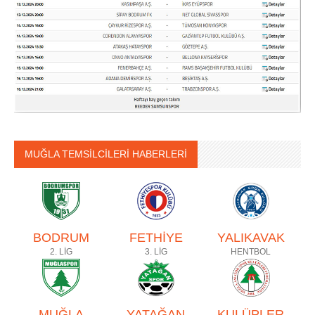
MUĞLA TEMSİLCİLERİ HABERLERİ
BODRUM
FETHİYE
YALIKAVAK
2. LİG
3. LİG
HENTBOL
MUĞLA
YATAĞAN
KULÜPLER