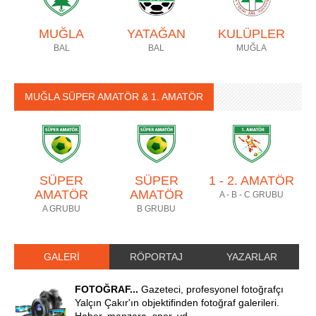
MUĞLA
YATAĞAN
KULÜPLER
BAL
BAL
MUĞLA
MUĞLA SÜPER AMATÖR & 1. AMATÖR
SÜPER
SÜPER
1 - 2. AMATÖR
AMATÖR
AMATÖR
A - B - C GRUBU
A GRUBU
B GRUBU
GALERİ
RÖPORTAJ
YAZARLAR
FOTOĞRAF...
Gazeteci, profesyonel fotoğrafçı
Yalçın Çakır'ın objektifinden fotoğraf galerileri.
Haber, manzara, spor, vd...