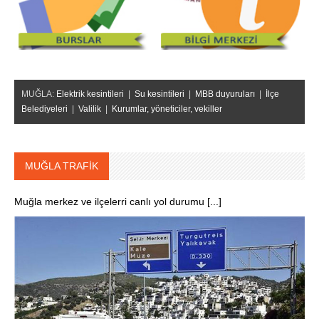
MUĞLA:
Elektrik kesintileri
|
Su kesintileri
|
MBB duyuruları
|
İlçe
Belediyeleri
|
Valilik
|
Kurumlar, yöneticiler, vekiller
MUĞLA TRAFİK
Muğla merkez ve ilçelerri canlı yol durumu [...]