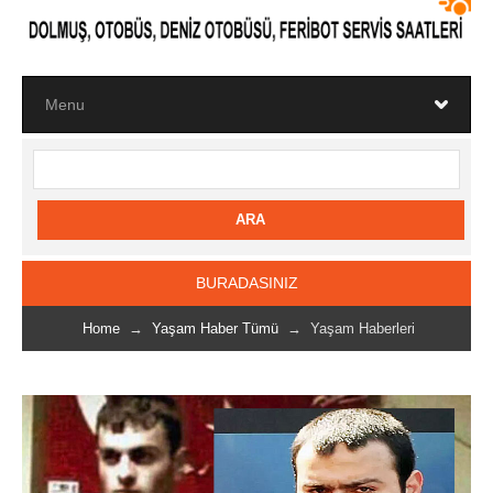
BURADASINIZ
Home
→
Yaşam Haber Tümü
→ Yaşam Haberleri