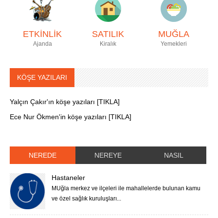
ETKİNLİK
SATILIK
MUĞLA
Ajanda
Kiralık
Yemekleri
KÖŞE YAZILARI
Yalçın Çakır'ın köşe yazıları [TIKLA]
Ece Nur Ökmen'in köşe yazıları [TIKLA]
NEREDE
NEREYE
NASIL
Hastaneler
MUğla merkez ve ilçeleri ile mahallelerde bulunan kamu
ve özel sağlık kuruluşları...