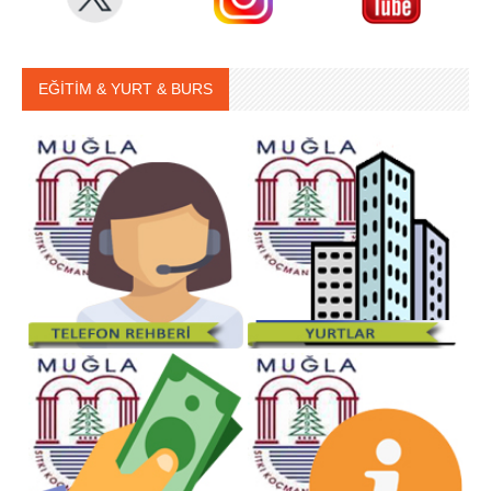
EĞİTİM & YURT & BURS