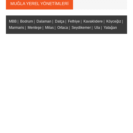
MUĞLA YEREL YÖNETİMLERİ
MBB
|
Bodrum
|
Dalaman
|
Datça
|
Fethiye
|
Kavaklıdere
|
Köyceğiz
|
Marmaris
|
Menteşe
|
Milas
|
Ortaca
|
Seydikemer
|
Ula
|
Yatağan