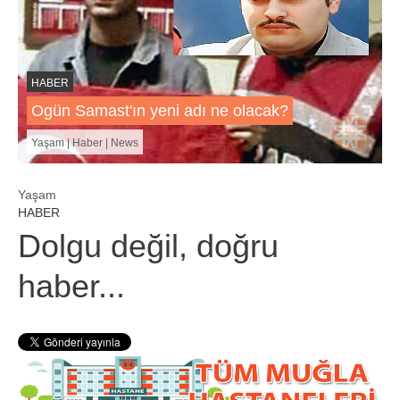
HABER
Ogün Samast'ın yeni adı ne olacak?
Yaşam | Haber | News
Yaşam
HABER
Dolgu değil, doğru
haber...