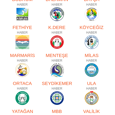
HABER
HABER
HABER
FETHİYE
K.DERE
KÖYCEĞİZ
HABER
HABER
HABER
MARMARİS
MENTEŞE
MİLAS
HABER
HABER
HABER
ORTACA
SEYDİKEMER
ULA
HABER
HABER
HABER
YATAĞAN
MBB
VALİLİK