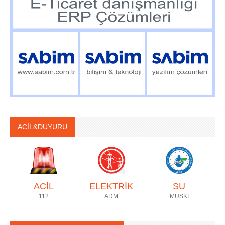
ACİL&DUYURU
ACİL
ELEKTRİK
SU
112
ADM
MUSKİ