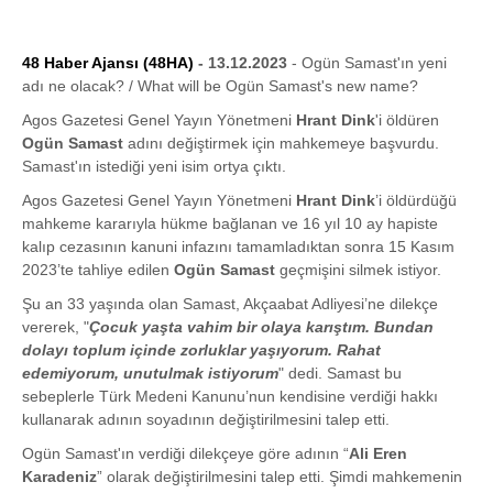
48 Haber Ajansı (48HA)
- 13.12.2023
- Ogün Samast'ın yeni
adı ne olacak? / What will be Ogün Samast's new name?
Agos Gazetesi Genel Yayın Yönetmeni
Hrant Dink
'i öldüren
Ogün Samast
adını değiştirmek için mahkemeye başvurdu.
Samast'ın istediği yeni isim ortya çıktı.
Agos Gazetesi Genel Yayın Yönetmeni
Hrant Dink
’i öldürdüğü
mahkeme kararıyla hükme bağlanan ve 16 yıl 10 ay hapiste
kalıp cezasının kanuni infazını tamamladıktan sonra 15 Kasım
2023’te tahliye edilen
Ogün Samast
geçmişini silmek istiyor.
Şu an 33 yaşında olan Samast, Akçaabat Adliyesi’ne dilekçe
vererek, "
Çocuk yaşta vahim bir olaya karıştım. Bundan
dolayı toplum içinde zorluklar yaşıyorum. Rahat
edemiyorum, unutulmak istiyorum
" dedi. Samast bu
sebeplerle Türk Medeni Kanunu’nun kendisine verdiği hakkı
kullanarak adının soyadının değiştirilmesini talep etti.
Ogün Samast'ın verdiği dilekçeye göre adının “
Ali Eren
Karadeniz
” olarak değiştirilmesini talep etti. Şimdi mahkemenin