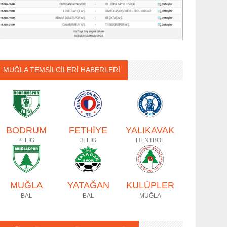
MUĞLA TEMSİLCİLERİ HABERLERİ
BODRUM
FETHİYE
YALIKAVAK
2. LİG
3. LİG
HENTBOL
MUĞLA
YATAĞAN
KULÜPLER
BAL
BAL
MUĞLA