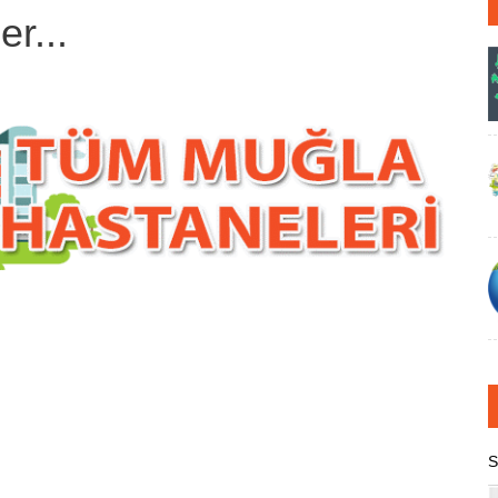
r...
S