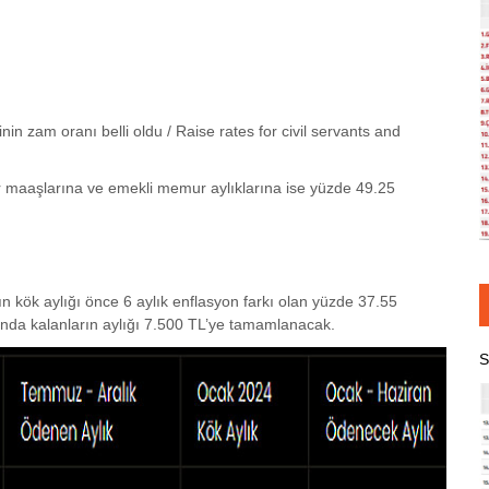
n zam oranı belli oldu / Raise rates for civil servants and
maaşlarına ve emekli memur aylıklarına ise yüzde 49.25
afın kök aylığı önce 6 aylık enflasyon farkı olan yüzde 37.55
tında kalanların aylığı 7.500 TL’ye tamamlanacak.
S