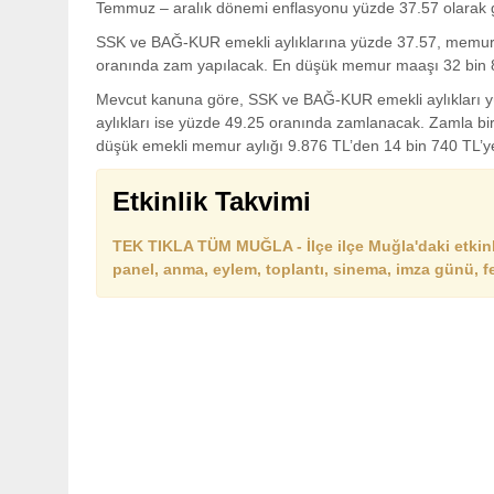
Temmuz – aralık dönemi enflasyonu yüzde 37.57 olarak g
SSK ve BAĞ-KUR emekli aylıklarına yüzde 37.57, memur 
oranında zam yapılacak. En düşük memur maaşı 32 bin 
Mevcut kanuna göre, SSK ve BAĞ-KUR emekli aylıkları 
aylıkları ise yüzde 49.25 oranında zamlanacak. Zamla b
düşük emekli memur aylığı 9.876 TL’den 14 bin 740 TL’y
Etkinlik Takvimi
TEK TIKLA TÜM MUĞLA - İlçe ilçe Muğla'daki etkinlik
panel, anma, eylem, toplantı, sinema, imza günü, 