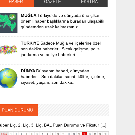
HABER
GAZETE
EKSTRA
MUĞLA
Türkiye'de ve dünyada öne çIkan
önemli haber başlıklarına buradan ulaşabilir
gündemden uzak kalmazsınız...
TÜRKİYE
Sadece Muğla ve ilçelerine özel
son dakika haberleri. Sıcak gelişme, polis,
jandarma ve adliye haberleri...
DÜNYA
Dünyanın haberi, dünyadan
haberler... Son dakika, sanat, kültür, işletme,
siyaset, yaşam, son dakika...
PUAN DURUMU
üper Lig, 2. Lig, 3. Lig, BAL Puan Durumu ve Fikstür [...]