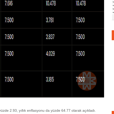
yüzde 2.93, yıllık enflasyonu da yüzde 64.77 olarak açıkladı.