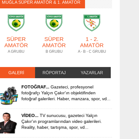
MUĞLA SÜPER AMATÖR & 1. AMATÖR
SÜPER
SÜPER
1 - 2.
AMATÖR
AMATÖR
AMATÖR
A GRUBU
B GRUBU
A - B - C GRUBU
GALERİ
RÖPORTAJ
YAZARLAR
FOTOĞRAF...
Gazeteci, profesyonel
fotoğrafçı Yalçın Çakır'ın objektifinden
fotoğraf galerileri. Haber, manzara, spor, vd...
VİDEO...
TV sunucusu, gazeteci Yalçın
Çakır'ın programlarından video galerileri.
Reality, haber, tartışma, spor, vd...