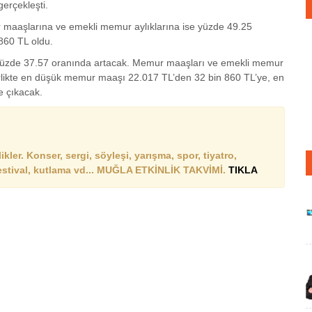
erçekleşti.
maaşlarına ve emekli memur aylıklarına ise yüzde 49.25
860 TL oldu.
yüzde 37.57 oranında artacak. Memur maaşları ve emekli memur
irlikte en düşük memur maaşı 22.017 TL’den 32 bin 860 TL’ye, en
e çıkacak.
ler. Konser, sergi, söyleşi, yarışma, spor, tiyatro,
festival, kutlama vd... MUĞLA ETKİNLİK TAKVİMİ.
TIKLA