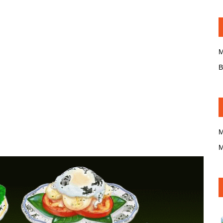
M
B
M
M