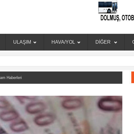
ULAŞIM
HAVA/YOL
DİĞER
m Haberleri