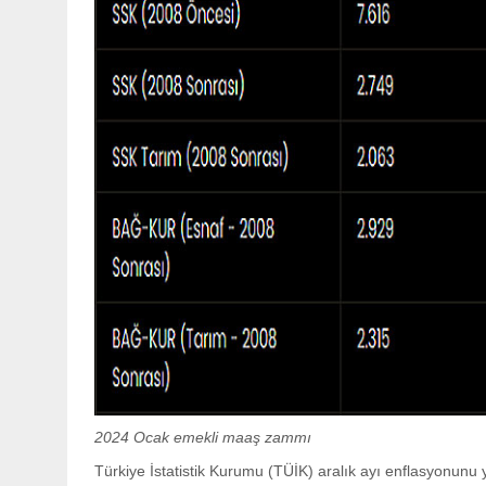
2024 Ocak emekli maaş zammı
Türkiye İstatistik Kurumu (TÜİK) aralık ayı enflasyonunu 