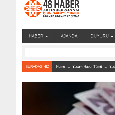
HABER
AJANDA
DUYURU
BURADASINIZ
Home
→
Yaşam Haber Tümü
→ Yaşa