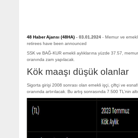
48 Haber Ajansı (48HA)
- 03.01.2024
- Memur ve emeklini
retirees have been announced
SSK ve BAĞ-KUR emekli aylıklarına yüzde 37.57, memur 
oranında zam yapılacak.
Kök maaşı düşük olanlar
Sigorta girişi 2008 sonrası olan emekli işçi, çiftçi ve esn
oranında artırılacak. Bu artış sonrasında 7.500 TL’nin al