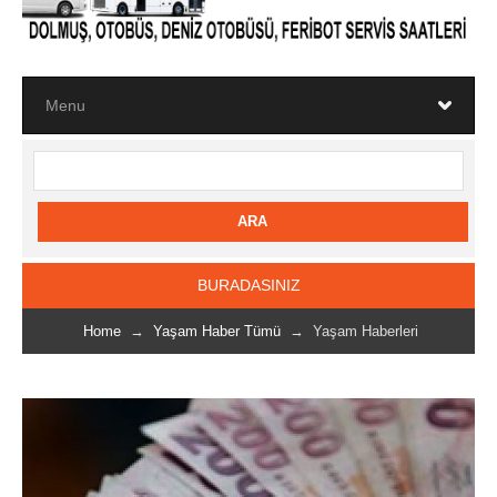
BURADASINIZ
Home
→
Yaşam Haber Tümü
→ Yaşam Haberleri