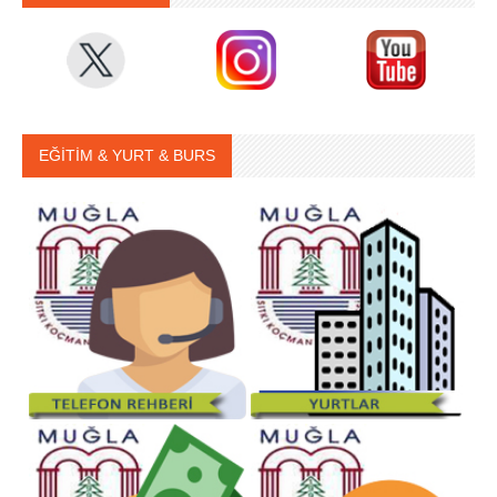
EĞİTİM & YURT & BURS