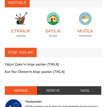
RASTGELE
ETKİNLİK
SATILIK
MUĞLA
Ajanda
Kiralık
Yemekleri
KÖŞE YAZILARI
Yalçın Çakır'ın köşe yazıları [TIKLA]
Ece Nur Ökmen'in köşe yazıları [TIKLA]
NEREDE
NEREYE
NASIL
Hastaneler
MUğla merkez ve ilçeleri ile mahallelerde bulunan kamu