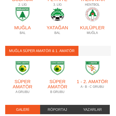
2. LİG
3. LİG
HENTBOL
MUĞLA
YATAĞAN
KULÜPLER
BAL
BAL
MUĞLA
MUĞLA SÜPER AMATÖR & 1. AMATÖR
SÜPER
SÜPER
1 - 2. AMATÖR
AMATÖR
AMATÖR
A - B - C GRUBU
A GRUBU
B GRUBU
GALERİ
RÖPORTAJ
YAZARLAR