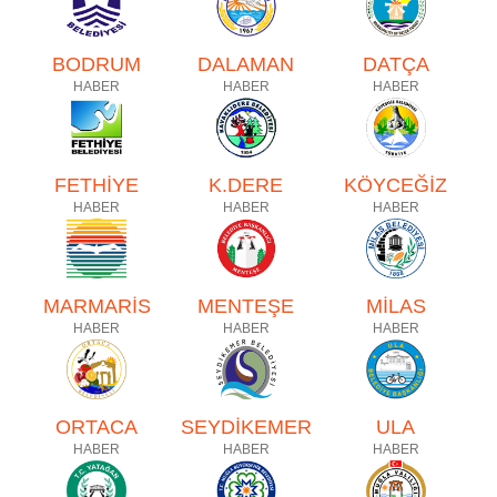
BODRUM
DALAMAN
DATÇA
HABER
HABER
HABER
FETHİYE
K.DERE
KÖYCEĞİZ
HABER
HABER
HABER
MARMARİS
MENTEŞE
MİLAS
HABER
HABER
HABER
ORTACA
SEYDİKEMER
ULA
HABER
HABER
HABER