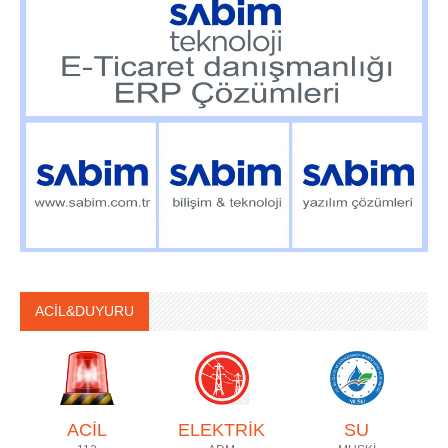
ACİL&DUYURU
ACİL
ELEKTRİK
SU