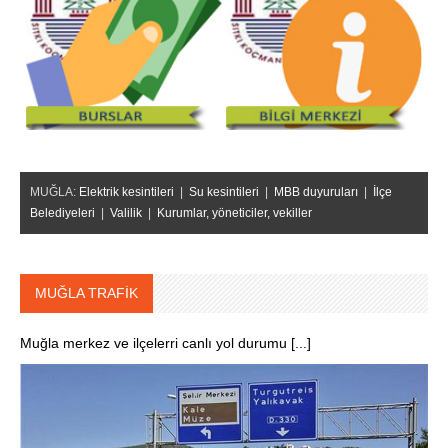
MUĞLA:
Elektrik kesintileri
|
Su kesintileri
|
MBB duyuruları
|
İlçe
Belediyeleri
|
Valilik
|
Kurumlar, yöneticiler, vekiller
MUĞLA TRAFİK
Muğla merkez ve ilçelerri canlı yol durumu [...]