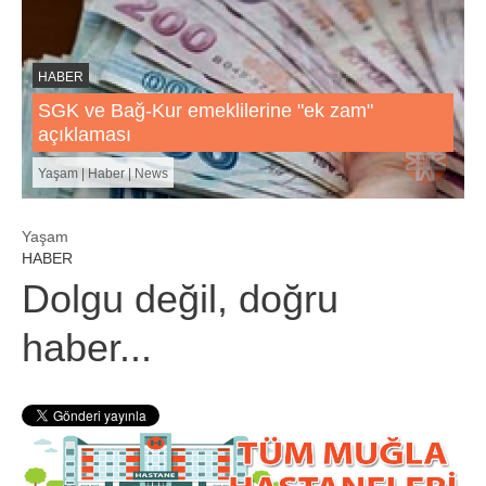
HABER
SGK ve Bağ-Kur emeklilerine "ek zam"
açıklaması
Yaşam | Haber | News
Yaşam
HABER
Dolgu değil, doğru
haber...