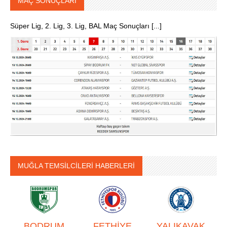
MAÇ SONUÇLARI
Süper Lig, 2. Lig, 3. Lig, BAL Maç Sonuçları [...]
MUĞLA TEMSİLCİLERİ HABERLERİ
BODRUM
FETHİYE
YALIKAVAK