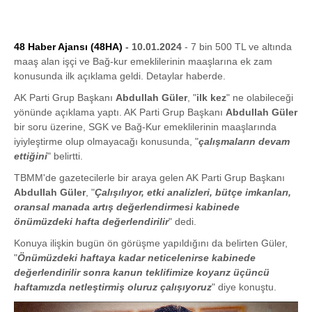
48 Haber Ajansı (48HA)
- 10.01.2024
- 7 bin 500 TL ve altında
maaş alan işçi ve Bağ-kur emeklilerinin maaşlarına ek zam
konusunda ilk açıklama geldi. Detaylar haberde.
AK Parti Grup Başkanı
Abdullah Güler
, "
ilk kez
" ne olabileceği
yönünde açıklama yaptı. AK Parti Grup Başkanı
Abdullah Güler
bir soru üzerine, SGK ve Bağ-Kur emeklilerinin maaşlarında
iyiyleştirme olup olmayacağı konusunda, "
çalışmaların devam
ettiğini
" belirtti.
TBMM'de gazetecilerle bir araya gelen AK Parti Grup Başkanı
Abdullah Güler
, "
Çalışılıyor, etki analizleri, bütçe imkanları,
oransal manada artış değerlendirmesi kabinede
önümüzdeki hafta değerlendirilir
" dedi.
Konuya ilişkin bugün ön görüşme yapıldığını da belirten Güler,
"
Önümüzdeki haftaya kadar neticelenirse kabinede
değerlendirilir sonra kanun teklifimize koyarız üçüncü
haftamızda netleştirmiş oluruz çalışıyoruz
" diye konuştu.