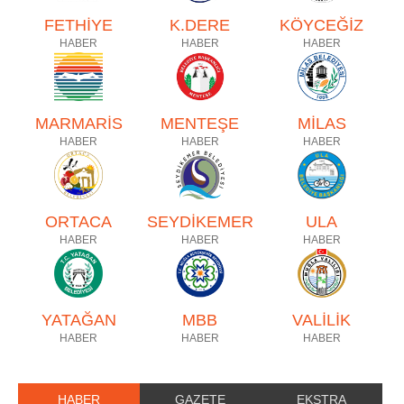
FETHİYE
K.DERE
KÖYCEĞİZ
HABER
HABER
HABER
MARMARİS
MENTEŞE
MİLAS
HABER
HABER
HABER
ORTACA
SEYDİKEMER
ULA
HABER
HABER
HABER
YATAĞAN
MBB
VALİLİK
HABER
HABER
HABER
HABER
GAZETE
EKSTRA