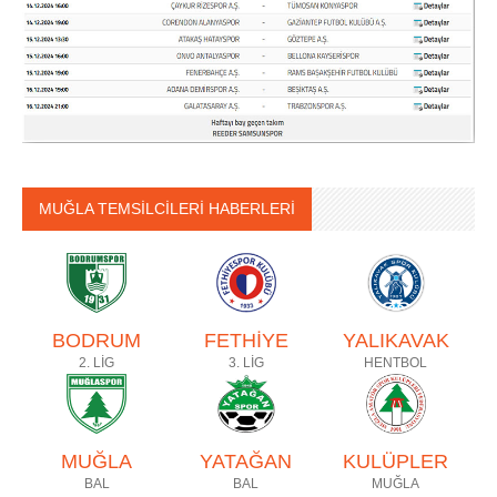
MUĞLA TEMSİLCİLERİ HABERLERİ
BODRUM
FETHİYE
YALIKAVAK
2. LİG
3. LİG
HENTBOL
MUĞLA
YATAĞAN
KULÜPLER
BAL
BAL
MUĞLA