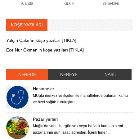
Ajanda
Kiralık
Yemekleri
KÖŞE YAZILARI
Yalçın Çakır'ın köşe yazıları [TIKLA]
Ece Nur Ökmen'in köşe yazıları [TIKLA]
NEREDE
NEREYE
NASIL
Hastaneler
MUğla merkez ve ilçeleri ile mahallelerde bulunan kamu
ve özel sağlık kuruluşları...
Pazar yerleri
Muğla'da sabit, hergün ve / veya haftalık kurulan semt
pazarlarının gün, saat, adresleri. İçerik türleri...