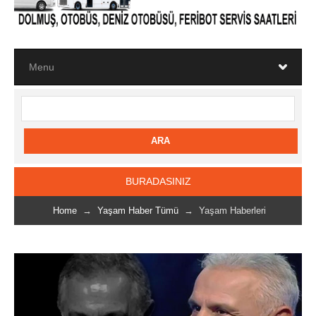
BURADASINIZ
Home
→
Yaşam Haber Tümü
→ Yaşam Haberleri