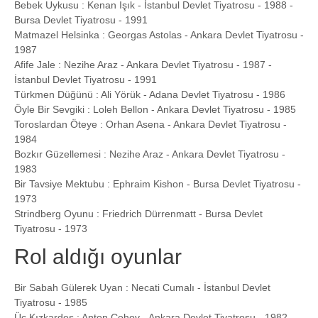
Bebek Uykusu : Kenan Işık - İstanbul Devlet Tiyatrosu - 1988 -
Bursa Devlet Tiyatrosu - 1991
Matmazel Helsinka : Georgas Astolas - Ankara Devlet Tiyatrosu -
1987
Afife Jale : Nezihe Araz - Ankara Devlet Tiyatrosu - 1987 -
İstanbul Devlet Tiyatrosu - 1991
Türkmen Düğünü : Ali Yörük - Adana Devlet Tiyatrosu - 1986
Öyle Bir Sevgiki : Loleh Bellon - Ankara Devlet Tiyatrosu - 1985
Toroslardan Öteye : Orhan Asena - Ankara Devlet Tiyatrosu -
1984
Bozkır Güzellemesi : Nezihe Araz - Ankara Devlet Tiyatrosu -
1983
Bir Tavsiye Mektubu : Ephraim Kishon - Bursa Devlet Tiyatrosu -
1973
Strindberg Oyunu : Friedrich Dürrenmatt - Bursa Devlet
Tiyatrosu - 1973
Rol aldığı oyunlar
Bir Sabah Gülerek Uyan : Necati Cumalı - İstanbul Devlet
Tiyatrosu - 1985
Üç Kızkardeş : Anton Çehov - Ankara Devlet Tiyatrosu - 1982