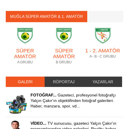
MUĞLA SÜPER AMATÖR & 1. AMATÖR
SÜPER
SÜPER
1 - 2. AMATÖR
AMATÖR
AMATÖR
A - B - C GRUBU
A GRUBU
B GRUBU
GALERİ
RÖPORTAJ
YAZARLAR
FOTOĞRAF...
Gazeteci, profesyonel fotoğrafçı
Yalçın Çakır'ın objektifinden fotoğraf galerileri.
Haber, manzara, spor, vd...
VİDEO...
TV sunucusu, gazeteci Yalçın Çakır'ın
programlarından video galerileri. Reality, haber,