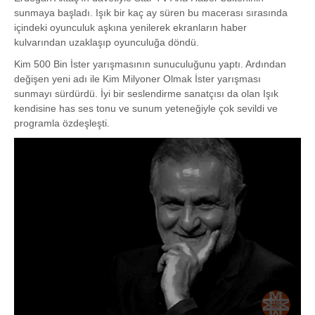
sunmaya başladı. Işık bir kaç ay süren bu macerası sırasında
içindeki oyunculuk aşkına yenilerek ekranların haber
kulvarından uzaklaşıp oyunculuğa döndü.
Kim 500 Bin İster yarışmasının sunuculuğunu yaptı. Ardından
değişen yeni adı ile Kim Milyoner Olmak İster yarışması
sunmayı sürdürdü. İyi bir seslendirme sanatçısı da olan Işık
kendisine has ses tonu ve sunum yeteneğiyle çok sevildi ve
programla özdeşleşti.