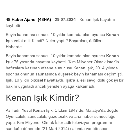
48 Haber Ajansı (48HA)
- 29.07.2024
- Kenan Işık hayatını
kaybetti
Beyin kanaması sonucu 10 yıldır komada olan oyuncu
Kenan
Işık
vefat etti. Kimdi? Neler yaptı? Başarıları, ödülleri...
Haberde...
Beyin kanaması sonucu 10 yıldır komada olan oyuncu
Kenan
Işık
76 yaşında hayatını kaybetti. 'Kim Milyoner Olmak İster'in
hafızalara kazınan efsane sunucusu Kenan Işık, 2014 yılında
spor salonunun saunasında düşerek beyin kanaması geçirmişti.
Işık, 10 yıldır bitkisel hayattaydı. Işık'a ailesi sevgi dolu çok iyi bir
bakım uyguladı ancak yeniden ayağa kalkamadı.
Kenan Işık Kimdir?
Asıl adı; Yusuf Kenan Işık. 1 Ekim 1947'de, Malatya'da doğdu.
Oyunculuk, sunuculuk, gazetecilik ve ana haber sunuculuğu
yaptı. Kim Milyoner Olmak İster adlı televizyon programını
sunduğu dönemde (21 Mart 2014) salonda yaptığı spor