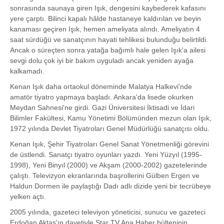
sonrasında saunaya giren Işık, dengesini kaybederek kafasını
yere çarptı. Bilinci kapalı hâlde hastaneye kaldırılan ve beyin
kanaması geçiren Işık, hemen ameliyata alındı. Ameliyatın 4
saat sürdüğü ve sanatçının hayati tehlikesi bulunduğu belirtildi.
Ancak o süreçten sonra yatağa bağımlı hale gelen Işık'a ailesi
sevgi dolu çok iyi bir bakım uyguladı ancak yeniden ayağa
kalkamadı.
Kenan Işık daha ortaokul döneminde Malatya Halkevi'nde
amatör tiyatro yapmaya başladı. Ankara'da lisede okurken
Meydan Sahnesi'ne girdi. Gazi Üniversitesi İktisadi ve İdari
Bilimler Fakültesi, Kamu Yönetimi Bölümünden mezun olan Işık,
1972 yılında Devlet Tiyatroları Genel Müdürlüğü sanatçısı oldu.
Kenan Işık, Şehir Tiyatroları Genel Sanat Yönetmenliği görevini
de üstlendi. Sanatçı tiyatro oyunları yazdı. Yeni Yüzyıl (1995-
1998), Yeni Binyıl (2000) ve Akşam (2000-2002) gazetelerinde
çalıştı. Televizyon ekranlarında başrollerini Gülben Ergen ve
Haldun Dormen ile paylaştığı Dadı adlı dizide yeni bir tecrübeye
yelken açtı.
2005 yılında, gazeteci televiyon yöneticisi, sunucu ve gazeteci
Erdoğan Aktaş'ın davetiyle Star TV Ana Haber bülteninin