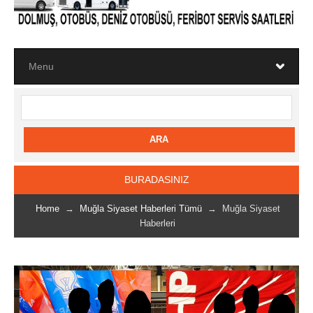
BURADASINIZ
Home
→
Muğla Siyaset Haberleri Tümü
→ Muğla Siyaset
Haberleri