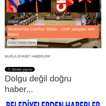
HABER
Bodrum'da Cumhur İttifakı - CHP adayları tam
listesi
Muğla | Haber | News
MUĞLA SİYASET HABERLERİ
Dolgu değil doğru
haber...