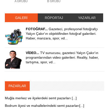
A GRUBU
B GRUBU
GALERİ
RÖPORTAJ
YAZARLAR
FOTOĞRAF...
Gazeteci, profesyonel fotoğrafçı
Yalçın Çakır'ın objektifinden fotoğraf galerileri.
Haber, manzara, spor, vd...
VİDEO...
TV sunucusu, gazeteci Yalçın Çakır'ın
programlarından video galerileri. Reality, haber,
tartışma, spor, vd...
PAZARLAR
Muğla merkez ve ilçelerdeki semt pazarları [...]
Bodrum ilçesi ve mahallelerindeki semt pazarları[...]