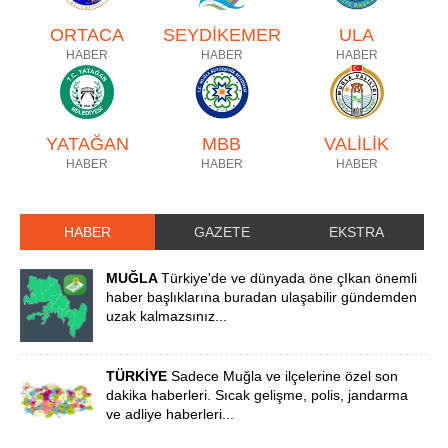
ORTACA
SEYDİKEMER
ULA
HABER
HABER
HABER
YATAĞAN
MBB
VALİLİK
HABER
HABER
HABER
HABER
GAZETE
EKSTRA
MUĞLA
Türkiye'de ve dünyada öne çIkan önemli
haber başlıklarına buradan ulaşabilir gündemden
uzak kalmazsınız...
TÜRKİYE
Sadece Muğla ve ilçelerine özel son
dakika haberleri. Sıcak gelişme, polis, jandarma
ve adliye haberleri...