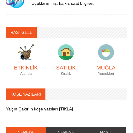
Uçakların iniş, kalkış saat bilgileri.
RASTGELE
ETKİNLİK
SATILIK
MUĞLA
Ajanda
Kiralık
Yemekleri
KÖŞE YAZILARI
Yalçın Çakır'ın köşe yazıları [TIKLA]
NEREDE
NEREYE
NASIL