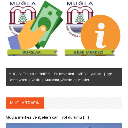
MUĞLA:
Elektrik kesintileri
|
Su kesintileri
|
MBB duyuruları
|
İlçe
Belediyeleri
|
Valilik
|
Kurumlar, yöneticiler, vekiller
MUĞLA TRAFİK
Muğla merkez ve ilçelerri canlı yol durumu [...]