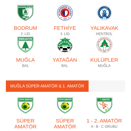
BODRUM
FETHİYE
YALIKAVAK
2. LİG
3. LİG
HENTBOL
MUĞLA
YATAĞAN
KULÜPLER
BAL
BAL
MUĞLA
MUĞLA SÜPER AMATÖR & 1. AMATÖR
SÜPER
SÜPER
1 - 2. AMATÖR
AMATÖR
AMATÖR
A - B - C GRUBU