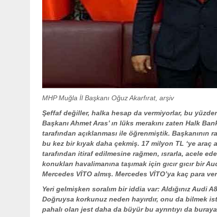
MHP Muğla İl Başkanı Oğuz Akarfırat, arşiv
Şeffaf değiller, halka hesap da vermiyorlar, bu yüz
Başkanı Ahmet Aras’ ın lüks merakını zaten Halk Ban
tarafından açıklanması ile öğrenmiştik. Başkanının r
bu kez bir kıyak daha çekmiş. 17 milyon TL ‘ye araç a
tarafından itiraf edilmesine rağmen, ısrarla, acele 
konukları havalimanına taşımak için gıcır gıcır bir A
Mercedes VİTO almış. Mercedes VİTO’ya kaç para ver
Yeri gelmişken soralım bir iddia var: Aldığınız Audi A8
Doğruysa korkunuz neden hayırdır, onu da bilmek isteri
pahalı olan jest daha da büyür bu ayrıntıyı da buraya