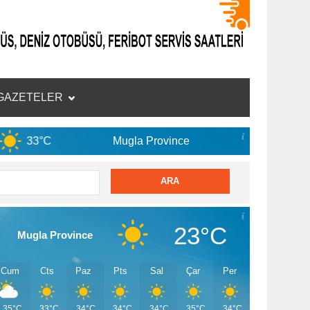
GAZETELER
Mugla Province
7 Ağu
35°C
23°C
Mugla Province
Cum
Cts
Paz
Pts
Sal
Çar
Per
35°C
33°C
34°C
34°C
34°C
35°C
34°C