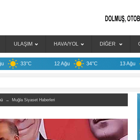
ULAŞIM
HAVA/YOL
DİĞER
°C
12 Ağu
34°C
13 Ağu
33°C
mü
→ Muğla Siyaset Haberleri