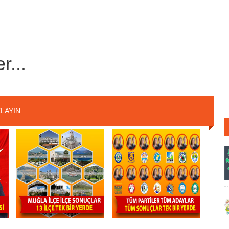
r...
LAYIN