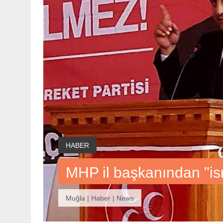
HABER
MHP il başkanından "isr
Muğla | Haber | News