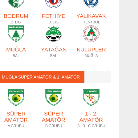
BODRUM
FETHİYE
YALIKAVAK
2. LİG
3. LİG
HENTBOL
MUĞLA
YATAĞAN
KULÜPLER
BAL
BAL
MUĞLA
MUĞLA SÜPER AMATÖR & 1. AMATÖR
SÜPER
SÜPER
1 - 2.
AMATÖR
AMATÖR
AMATÖR
A GRUBU
B GRUBU
A - B - C GRUBU