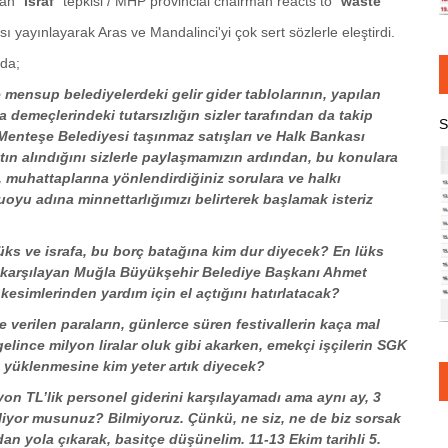
an "
israf
" tepkisi / MHP provincial chairman reacts to "
waste
"
ı yayınlayarak Aras ve Mandalinci'yi çok sert sözlerle eleştirdi.
ıda;
mensup belediyelerdeki gelir gider tablolarının, yapılan
demeçlerindeki tutarsızlığın sizler tarafından da takip
S
, Menteşe Belediyesi taşınmaz satışları ve Halk Bankası
ın alındığını sizlerle paylaşmamızın ardından, bu konulara
, muhattaplarına yönlendirdiğiniz sorulara ve halkı
oyu adına minnettarlığımızı belirterek başlamak isteriz
lüks ve israfa, bu borç batağına kim dur diyecek? En lüks
n karşılayan Muğla Büyükşehir Belediye Başkanı Ahmet
kesimlerinden yardım için el açtığını hatırlatacak?
 verilen paraların, günlerce süren festivallerin kaça mal
lince milyon liralar oluk gibi akarken, emekçi işçilerin SGK
na yüklenmesine kim yeter artık diyecek?
on TL’lik personel giderini karşılayamadı ama aynı ay, 3
iliyor musunuz? Bilmiyoruz. Çünkü, ne siz, ne de biz sorsak
dan yola çıkarak, basitçe düşünelim. 11-13 Ekim tarihli 5.