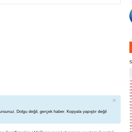
S
×
rsunuz. Dolgu değil, gerçek haber. Kopyala yapıştır değil