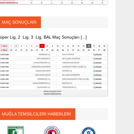
MAÇ SONUÇLARI
üper Lig, 2. Lig, 3. Lig, BAL Maç Sonuçları [...]
MUĞLA TEMSİLCİLERİ HABERLERİ