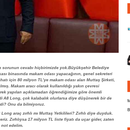
den sorunun cevabı hiçbirimizde yok.Büyükşehir Belediye
kası binasında makam odası yapacağının, genel sekreteri
ahatı için 80 milyon TL’ye makam odası alan Muttaş Şirketi,
lmış. Makam aracı olarak kullanıldığı yakın çevresi
ederek yapılan açıklamadan öğrendiğimize göre önemli
udi A8 Long, çok kalabalık olurlarsa diye düşünerek bir de
M
di? Onu da bilmiyoruz.
B
 Long araç zırhlı mı Muttaş Yetkilileri? Zırhlı diye duyduk.
z. Zırhlıysa 17 milyon TL liste fiyatı da uçar gider, zaten
 not edelim.