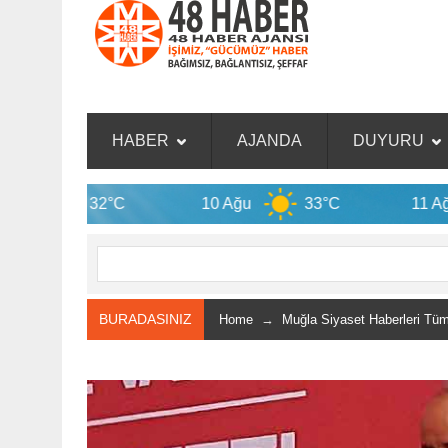
HABER
AJANDA
DUYURU
32°C
10 Ağu
33°C
11 Ağu
33
BURADASINIZ
Home
→
Muğla Siyaset Haberleri Tü