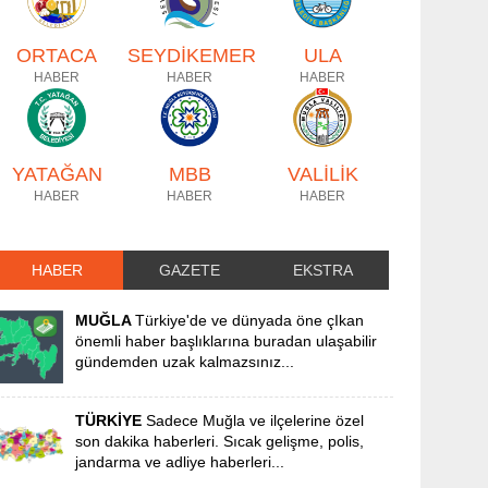
ORTACA
SEYDİKEMER
ULA
HABER
HABER
HABER
YATAĞAN
MBB
VALİLİK
HABER
HABER
HABER
HABER
GAZETE
EKSTRA
MUĞLA
Türkiye'de ve dünyada öne çIkan
önemli haber başlıklarına buradan ulaşabilir
gündemden uzak kalmazsınız...
TÜRKİYE
Sadece Muğla ve ilçelerine özel
son dakika haberleri. Sıcak gelişme, polis,
jandarma ve adliye haberleri...