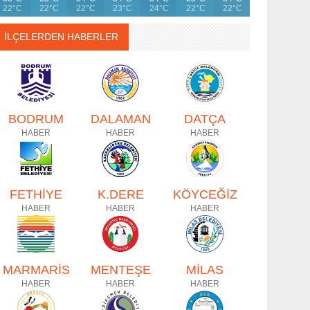
22°C
22°C
22°C
23°C
24°C
22°C
22°C
İLÇELERDEN HABERLER
BODRUM
DALAMAN
DATÇA
HABER
HABER
HABER
FETHİYE
K.DERE
KÖYCEĞİZ
HABER
HABER
HABER
MARMARİS
MENTEŞE
MİLAS
HABER
HABER
HABER