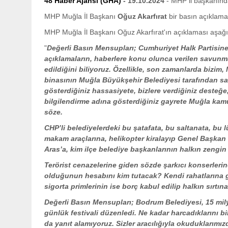
48 Haber Ajansı (GHA)
- 19.10.2024
- MHP il başkanınd
MHP Muğla İl Başkanı
Oğuz Akarfırat
bir basın açıklamas
MHP Muğla İl Başkanı Oğuz Akarfırat'ın açıklaması aşağ
"
Değerli Basın Mensupları; Cumhuriyet Halk Partisine 
açıklamaların, haberlere konu olunca verilen savunma 
edildiğini biliyoruz. Özellikle, son zamanlarda bizim
binasının Muğla Büyükşehir Belediyesi tarafından sat
gösterdiğiniz hassasiyete, bizlere verdiğiniz desteğe
bilgilendirme adına gösterdiğiniz gayrete Muğla kamu
söze.
CHP’li belediyelerdeki bu şatafata, bu saltanata, bu 
makam araçlarına, helikopter kiralayıp Genel Başka
Aras’a, kim ilçe belediye başkanlarının halkın zengin 
Terörist cenazelerine giden sözde şarkıcı konserlerine
olduğunun hesabını kim tutacak? Kendi rahatlarına ge
sigorta primlerinin ise borç kabul edilip halkın sırtı
Değerli Basın Mensupları; Bodrum Belediyesi, 15 mily
günlük festivali düzenledi. Ne kadar harcadıklarını b
da yanıt alamıyoruz. Sizler aracılığıyla okuduklarımız