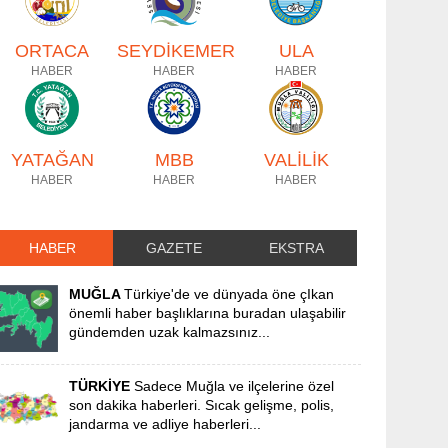
ORTACA
SEYDİKEMER
ULA
HABER
HABER
HABER
YATAĞAN
MBB
VALİLİK
HABER
HABER
HABER
HABER
GAZETE
EKSTRA
MUĞLA
Türkiye'de ve dünyada öne çIkan
önemli haber başlıklarına buradan ulaşabilir
gündemden uzak kalmazsınız...
TÜRKİYE
Sadece Muğla ve ilçelerine özel
son dakika haberleri. Sıcak gelişme, polis,
jandarma ve adliye haberleri...