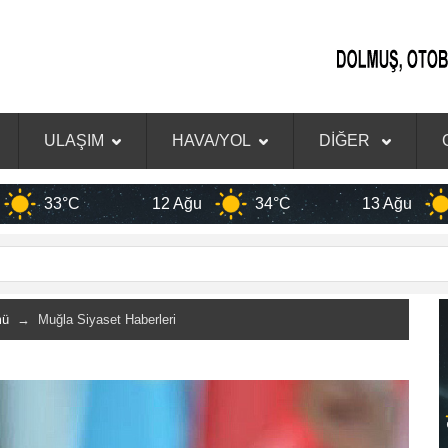
ULAŞIM
HAVA/YOL
DİĞER
12 Ağu
34°C
13 Ağu
33°C
mü
→ Muğla Siyaset Haberleri