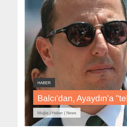
HABER
Balcı'dan, Ayaydın'a "t
Muğla | Haber | News