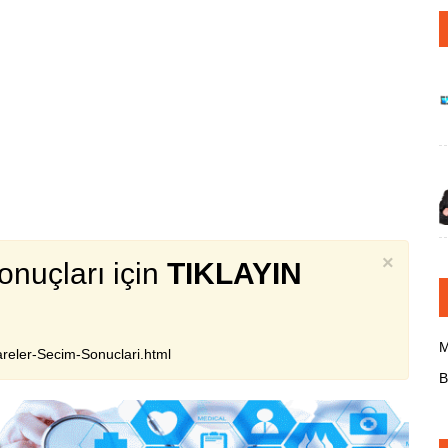
×
onuçları için
TIKLAYIN
M
reler-Secim-Sonuclari.html
B