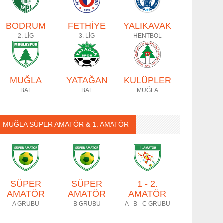
BODRUM
FETHİYE
YALIKAVAK
2. LİG
3. LİG
HENTBOL
MUĞLA
YATAĞAN
KULÜPLER
BAL
BAL
MUĞLA
MUĞLA SÜPER AMATÖR & 1. AMATÖR
SÜPER
SÜPER
1 - 2.
AMATÖR
AMATÖR
AMATÖR
A GRUBU
B GRUBU
A - B - C GRUBU