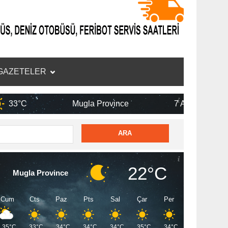
GAZETELER
Mugla Province
7 Ağu
35°C
22°C
Mugla Province
Cum
Cts
Paz
Pts
Sal
Çar
Per
35°C
33°C
34°C
34°C
34°C
35°C
34°C