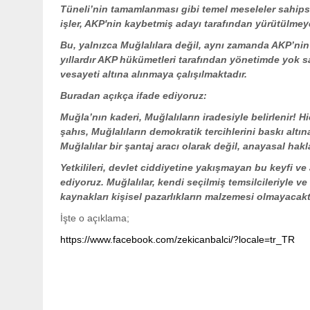
Tüneli’nin tamamlanması gibi temel meseleler sahipsiz
işler, AKP'nin kaybetmiş adayı tarafından yürütülmeye
Bu, yalnızca Muğlalılara değil, aynı zamanda AKP’nin se
yıllardır AKP hükümetleri tarafından yönetimde yok sa
vesayeti altına alınmaya çalışılmaktadır.
Buradan açıkça ifade ediyoruz:
Muğla’nın kaderi, Muğlalıların iradesiyle belirlenir! 
şahıs, Muğlalıların demokratik tercihlerini baskı altın
Muğlalılar bir şantaj aracı olarak değil, anayasal hak
Yetkilileri, devlet ciddiyetine yakışmayan bu keyfi ve
ediyoruz. Muğlalılar, kendi seçilmiş temsilcileriyle 
kaynakları kişisel pazarlıkların malzemesi olmayacakt
İşte o açıklama;
https://www.facebook.com/zekicanbalci/?locale=tr_TR