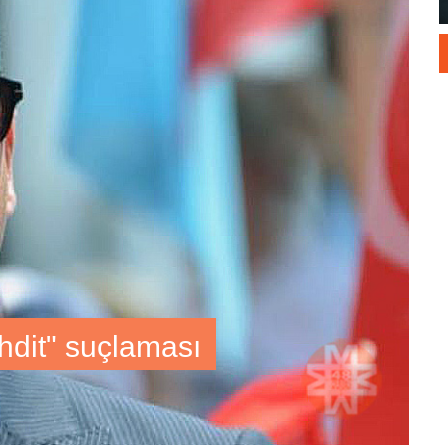
ehdit" suçlaması