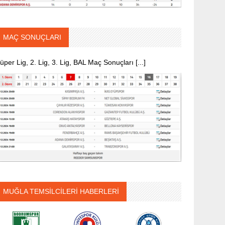
MAÇ SONUÇLARI
üper Lig, 2. Lig, 3. Lig, BAL Maç Sonuçları [...]
MUĞLA TEMSİLCİLERİ HABERLERİ