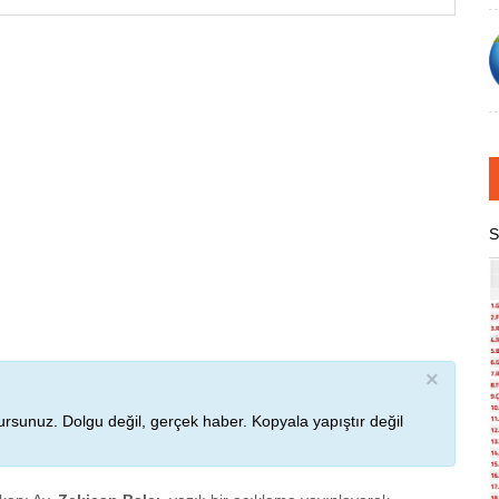
S
×
rsunuz. Dolgu değil, gerçek haber. Kopyala yapıştır değil