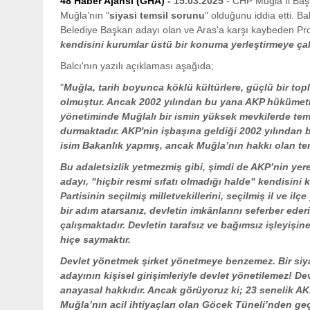
48 Haber Ajansı (GHA)
- 15.03.2025
- CHP Muğla İl Baş
Muğla’nın "
siyasi temsil sorunu
" olduğunu iddia etti. B
Belediye Başkan adayı olan ve Aras'a karşı kaybeden Pro
kendisini kurumlar üstü bir konuma yerleştirmeye çal
Balcı'nın yazılı açıklaması aşağıda;
"
Muğla, tarih boyunca köklü kültürlere, güçlü bir top
olmuştur. Ancak 2002 yılından bu yana AKP hükümetl
yönetiminde Muğlalı bir ismin yüksek mevkilerde tem
durmaktadır. AKP'nin işbaşına geldiği 2002 yılından 
isim Bakanlık yapmış, ancak Muğla’nın hakkı olan te
Bu adaletsizlik yetmezmiş gibi, şimdi de AKP’nin ye
adayı, "hiçbir resmi sıfatı olmadığı halde" kendisini 
Partisinin seçilmiş milletvekillerini, seçilmiş il ve il
bir adım atarsanız, devletin imkânlarını seferber ede
çalışmaktadır. Devletin tarafsız ve bağımsız işleyişin
hiçe saymaktır.
Devlet yönetmek şirket yönetmeye benzemez. Bir siyasi
adayının kişisel girişimleriyle devlet yönetilemez! Dev
anayasal hakkıdır. Ancak görüyoruz ki; 23 senelik 
Muğla’nın acil ihtiyaçları olan Göcek Tüneli’nden geç