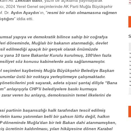
kanı Av.
Zekican Balcı
, yazılı bir açıklama yayınlayarak
alcı, 2024 Yerel Genel seçimlerinde AK Parti Muğla Büyükşehir
f. Dr.
Aydın Ayaydın
’ın, "
resmi bir sıfatı olmamasına rağmen
ıştığını
" iddia etti.
S
lumsal yapıya ve demokratik bilince sahip bir coğrafya
eri döneminde, Muğlalı bir bakanın atanmadığı, devlet
sil edilmediği apaçık bir gerçek olarak önümüzde
bu yana 10 tane Bakanlar Kurulu kurulmuş, 100'den fazla
msiliyet söz konusu kabinelerde asla sağlanmamıştır.
rel seçimleri kaybetmiş Muğla Büyükşehir Belediye Başkan
kurumlar üstü bir noktaya yerleştirmeye çalışmaktadır.
çe yöneticilerini yok sayarak, adeta siyasi şantaj diliyle “Bana
rim” anlayışıyla CHP’li belediyelere baskı kurmaya
e zarar veren bu anlayış, demokrasinin temel ilkelerini de
 partinin başarısızlığı halk tarafından tescil edilmiş
letin kamu yatırımları belli bir şahsın lütfu değil, halkın
AKP döneminde Muğla'dan bir tek Bakan dahi atanmamışken,
iş ücretinin kaldırılması, yılan hikâyesine dönen Karabel