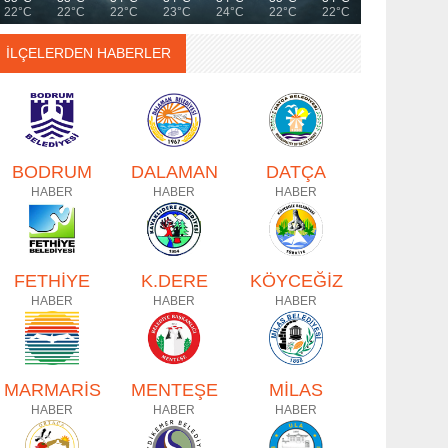
22°C
22°C
22°C
23°C
24°C
22°C
22°C
İLÇELERDEN HABERLER
BODRUM
DALAMAN
DATÇA
HABER
HABER
HABER
FETHİYE
K.DERE
KÖYCEĞİZ
HABER
HABER
HABER
MARMARİS
MENTEŞE
MİLAS
HABER
HABER
HABER