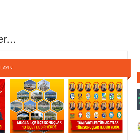
r...
LAYIN