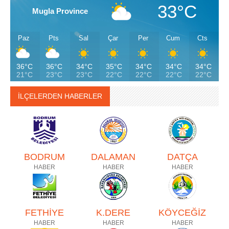
33°C
Mugla Province
Paz
Pts
Sal
Çar
Per
Cum
Cts
36°C
36°C
34°C
35°C
34°C
34°C
34°C
21°C
23°C
23°C
22°C
22°C
22°C
22°C
İLÇELERDEN HABERLER
BODRUM
DALAMAN
DATÇA
HABER
HABER
HABER
FETHİYE
K.DERE
KÖYCEĞİZ
HABER
HABER
HABER