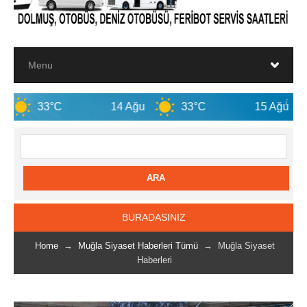
14 Ağu
33°C
15 Ağu
32°C
BURADASINIZ
Home
→
Muğla Siyaset Haberleri Tümü
→ Muğla Siyaset
Haberleri