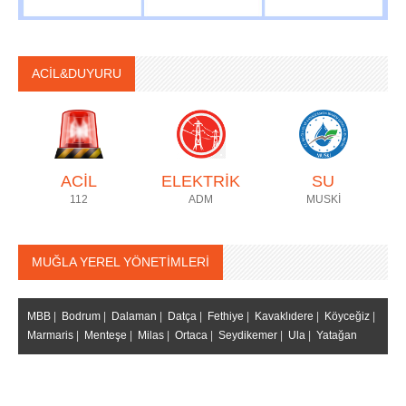
ACİL&DUYURU
ACİL
ELEKTRİK
SU
112
ADM
MUSKİ
MUĞLA YEREL YÖNETİMLERİ
MBB
|
Bodrum
|
Dalaman
|
Datça
|
Fethiye
|
Kavaklıdere
|
Köyceğiz
|
Marmaris
|
Menteşe
|
Milas
|
Ortaca
|
Seydikemer
|
Ula
|
Yatağan