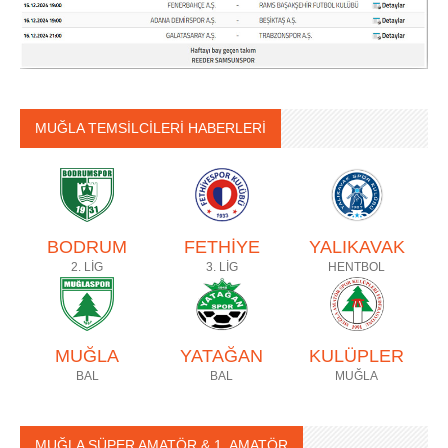
MUĞLA TEMSİLCİLERİ HABERLERİ
BODRUM
FETHİYE
YALIKAVAK
2. LİG
3. LİG
HENTBOL
MUĞLA
YATAĞAN
KULÜPLER
BAL
BAL
MUĞLA
MUĞLA SÜPER AMATÖR & 1. AMATÖR