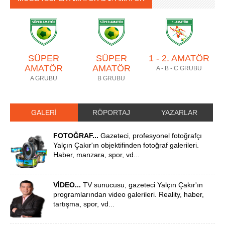
SÜPER
SÜPER
1 - 2. AMATÖR
AMATÖR
AMATÖR
A - B - C GRUBU
A GRUBU
B GRUBU
GALERİ
RÖPORTAJ
YAZARLAR
FOTOĞRAF...
Gazeteci, profesyonel fotoğrafçı
Yalçın Çakır'ın objektifinden fotoğraf galerileri.
Haber, manzara, spor, vd...
VİDEO...
TV sunucusu, gazeteci Yalçın Çakır'ın
programlarından video galerileri. Reality, haber,
tartışma, spor, vd...