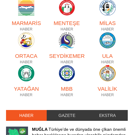
MARMARİS
MENTEŞE
MİLAS
HABER
HABER
HABER
ORTACA
SEYDİKEMER
ULA
HABER
HABER
HABER
YATAĞAN
MBB
VALİLİK
HABER
HABER
HABER
HABER
GAZETE
EKSTRA
MUĞLA
Türkiye'de ve dünyada öne çIkan önemli
haber başlıklarına buradan ulaşabilir gündemden