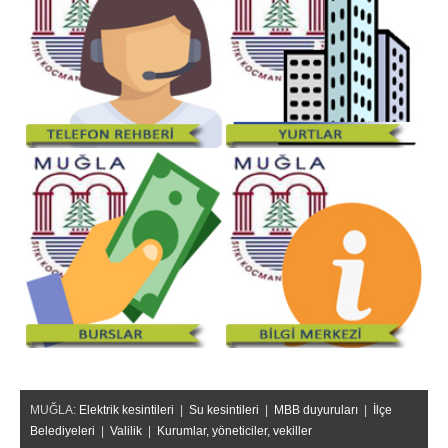
MUĞLA:
Elektrik kesintileri
|
Su kesintileri
|
MBB duyuruları
|
İlçe
Belediyeleri
|
Valilik
|
Kurumlar, yöneticiler, vekiller