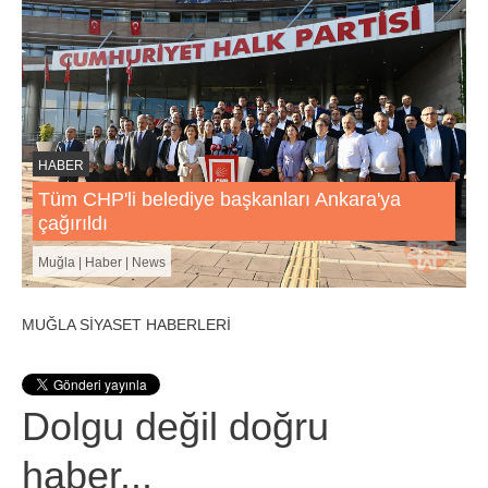
HABER
Tüm CHP'li belediye başkanları Ankara'ya
çağırıldı
Muğla | Haber | News
MUĞLA SİYASET HABERLERİ
Dolgu değil doğru
haber...