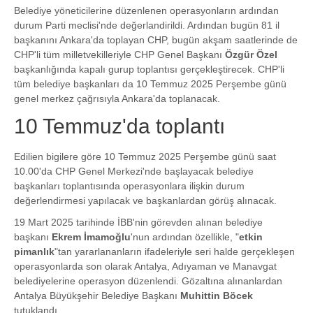
Belediye yöneticilerine düzenlenen operasyonların ardından
durum Parti meclisi'nde değerlandirildi. Ardından bugün 81 il
başkanını Ankara'da toplayan CHP, bugün akşam saatlerinde de
CHP'li tüm milletvekilleriyle CHP Genel Başkanı
Özgür Özel
başkanlığında kapalı gurup toplantısı gerçekleştirecek. CHP'li
tüm belediye başkanları da 10 Temmuz 2025 Perşembe günü
genel merkez çağrısıyla Ankara'da toplanacak.
10 Temmuz'da toplantı
Edilien bigilere göre 10 Temmuz 2025 Perşembe günü saat
10.00'da CHP Genel Merkezi'nde başlayacak belediye
başkanları toplantısında operasyonlara ilişkin durum
değerlendirmesi yapılacak ve başkanlardan görüş alınacak.
19 Mart 2025 tarihinde İBB'nin görevden alınan belediye
başkanı
Ekrem İmamoğlu
'nun ardından özellikle, "
etkin
pimanlık
"tan yararlananların ifadeleriyle seri halde gerçekleşen
operasyonlarda son olarak Antalya, Adıyaman ve Manavgat
belediyelerine operasyon düzenlendi. Gözaltına alınanlardan
Antalya Büyükşehir Belediye Başkanı
Muhittin Böcek
tutuklandı.