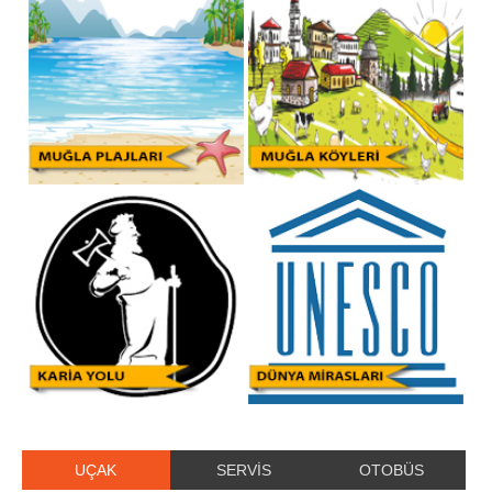
UÇAK
SERVİS
OTOBÜS