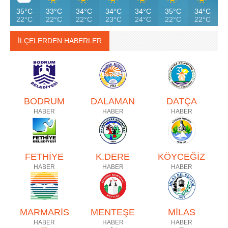
35°C
33°C
34°C
34°C
34°C
35°C
34°C
22°C
22°C
22°C
23°C
24°C
22°C
22°C
İLÇELERDEN HABERLER
BODRUM
DALAMAN
DATÇA
HABER
HABER
HABER
FETHİYE
K.DERE
KÖYCEĞİZ
HABER
HABER
HABER
MARMARİS
MENTEŞE
MİLAS
HABER
HABER
HABER