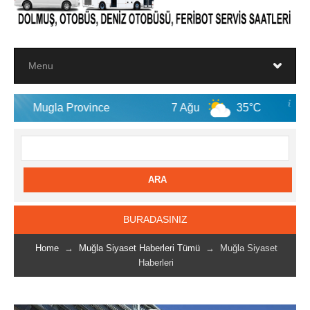
rovince
7 Ağu
35°C
8 Ağu
BURADASINIZ
Home
→
Muğla Siyaset Haberleri Tümü
→ Muğla Siyaset
Haberleri