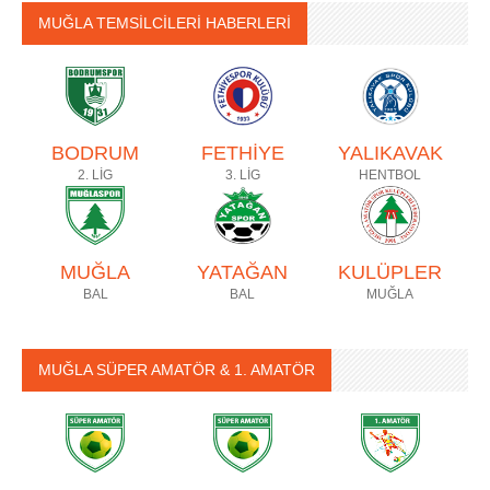
MUĞLA TEMSİLCİLERİ HABERLERİ
BODRUM
FETHİYE
YALIKAVAK
2. LİG
3. LİG
HENTBOL
MUĞLA
YATAĞAN
KULÜPLER
BAL
BAL
MUĞLA
MUĞLA SÜPER AMATÖR & 1. AMATÖR