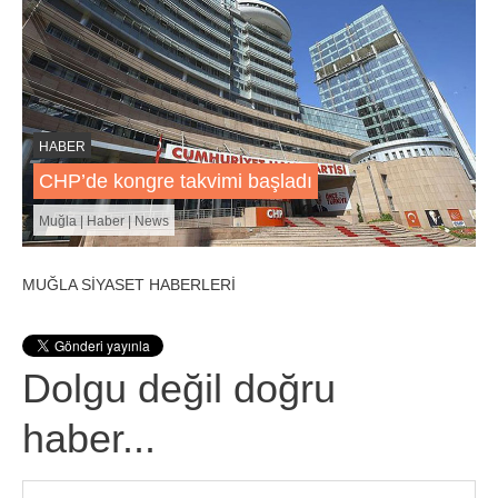
HABER
CHP’de kongre takvimi başladı
Muğla | Haber | News
MUĞLA SİYASET HABERLERİ
Dolgu değil doğru
haber...