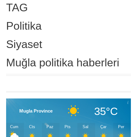
TAG
Politika
Siyaset
Muğla politika haberleri
35°C
Mugla Province
Cum
Cts
Paz
Pts
Sal
Çar
Per