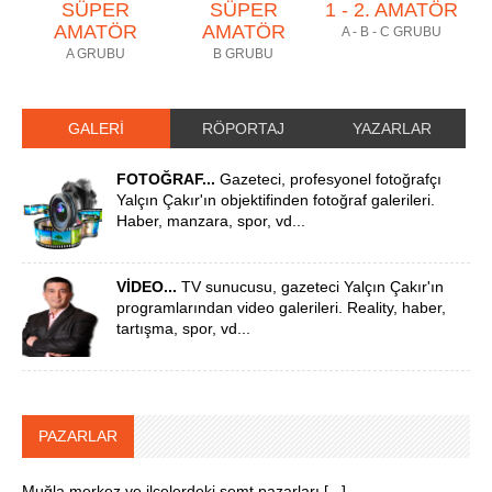
SÜPER
SÜPER
1 - 2. AMATÖR
AMATÖR
AMATÖR
A - B - C GRUBU
A GRUBU
B GRUBU
GALERİ
RÖPORTAJ
YAZARLAR
FOTOĞRAF...
Gazeteci, profesyonel fotoğrafçı
Yalçın Çakır'ın objektifinden fotoğraf galerileri.
Haber, manzara, spor, vd...
VİDEO...
TV sunucusu, gazeteci Yalçın Çakır'ın
programlarından video galerileri. Reality, haber,
tartışma, spor, vd...
PAZARLAR
Muğla merkez ve ilçelerdeki semt pazarları [...]