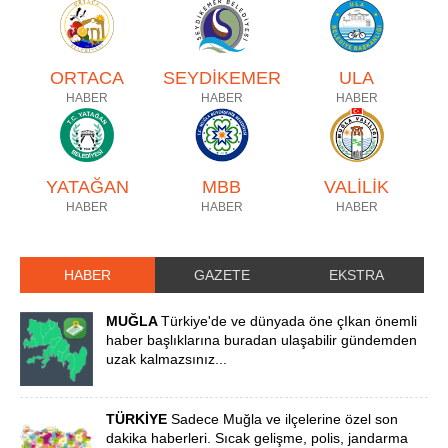
ORTACA
SEYDİKEMER
ULA
HABER
HABER
HABER
YATAĞAN
MBB
VALİLİK
HABER
HABER
HABER
HABER
GAZETE
EKSTRA
MUĞLA
Türkiye'de ve dünyada öne çIkan önemli
haber başlıklarına buradan ulaşabilir gündemden
uzak kalmazsınız...
TÜRKİYE
Sadece Muğla ve ilçelerine özel son
dakika haberleri. Sıcak gelişme, polis, jandarma