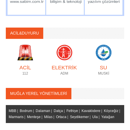
ACİL&DUYURU
ACİL
ELEKTRİK
SU
112
ADM
MUSKİ
MUĞLA YEREL YÖNETİMLERİ
MBB
|
Bodrum
|
Dalaman
|
Datça
|
Fethiye
|
Kavaklıdere
|
Köyceğiz
|
Marmaris
|
Menteşe
|
Milas
|
Ortaca
|
Seydikemer
|
Ula
|
Yatağan