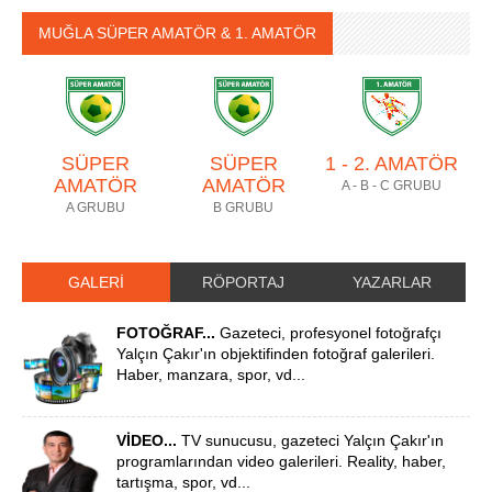
MUĞLA SÜPER AMATÖR & 1. AMATÖR
SÜPER
SÜPER
1 - 2. AMATÖR
AMATÖR
AMATÖR
A - B - C GRUBU
A GRUBU
B GRUBU
GALERİ
RÖPORTAJ
YAZARLAR
FOTOĞRAF...
Gazeteci, profesyonel fotoğrafçı
Yalçın Çakır'ın objektifinden fotoğraf galerileri.
Haber, manzara, spor, vd...
VİDEO...
TV sunucusu, gazeteci Yalçın Çakır'ın
programlarından video galerileri. Reality, haber,
tartışma, spor, vd...