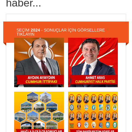
haber...
SEÇİM
2024
- SONUÇLAR İÇİN GÖRSELLERE
TIKLAYIN