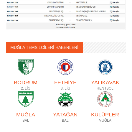
MUĞLA TEMSİLCİLERİ HABERLERİ
BODRUM
FETHİYE
YALIKAVAK
2. LİG
3. LİG
HENTBOL
MUĞLA
YATAĞAN
KULÜPLER
BAL
BAL
MUĞLA