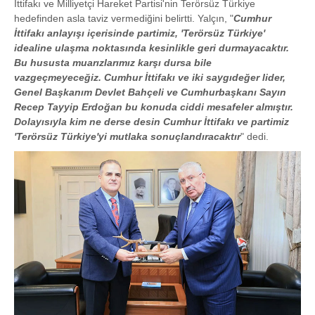
İttifakı ve Milliyetçi Hareket Partisi'nin Terörsüz Türkiye
hedefinden asla taviz vermediğini belirtti. Yalçın, "
Cumhur
İttifakı anlayışı içerisinde partimiz, 'Terörsüz Türkiye'
idealine ulaşma noktasında kesinlikle geri durmayacaktır.
Bu hususta muarızlarımız karşı dursa bile
vazgeçmeyeceğiz. Cumhur İttifakı ve iki saygıdeğer lider,
Genel Başkanım Devlet Bahçeli ve Cumhurbaşkanı Sayın
Recep Tayyip Erdoğan bu konuda ciddi mesafeler almıştır.
Dolayısıyla kim ne derse desin Cumhur İttifakı ve partimiz
'Terörsüz Türkiye'yi mutlaka sonuçlandıracaktır
" dedi.