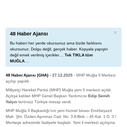
×
48 Haber Ajansı
Bu haberi her yerde okursunuz ama bizde farklısını
okursunuz. Dolgu değil, gerçek haber. Kopyala yapıştır
değil emek verilmiş içerikler....
Tek TIKLA tüm
MUĞLA
....
48 Haber Ajansı (GHA)
- 27.12.2025
- MHP Muğla İl Merkezi
açılışı yapıldı
Milliyetçi Hareket Partisi (MHP) Muğla yeni İl merkezi açıldı.
Açılışa katılan MHP Genel Başkan Yardımcısı
Edip Semih
Yalçın
terörsüz Türkiye mesajı verdi.
MHP Muğla İl Başkanlığı'nın yeni hizmet binası Emirbeyazıt
Mah. Şht. Özden Aşınmaz Cad. No: 3 A Blok – 45 Kat: 1 D: 3 /
Menteşe adresinde faaliyete başladı. Yeni il merkezi açılışına