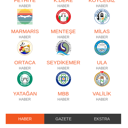
FETHİYE
K.DERE
KÖYCEĞİZ
HABER
HABER
HABER
MARMARİS
MENTEŞE
MİLAS
HABER
HABER
HABER
ORTACA
SEYDİKEMER
ULA
HABER
HABER
HABER
YATAĞAN
MBB
VALİLİK
HABER
HABER
HABER
HABER
GAZETE
EKSTRA