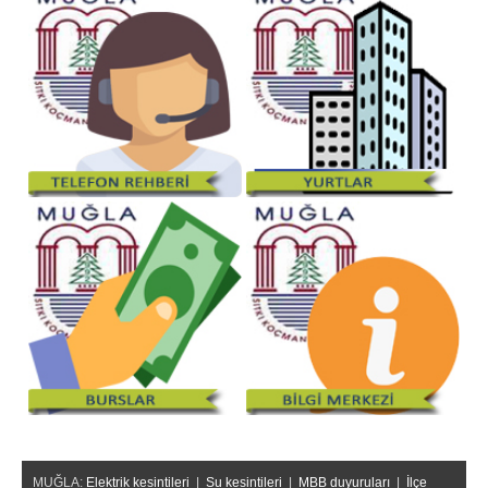
MUĞLA:
Elektrik kesintileri
|
Su kesintileri
|
MBB duyuruları
|
İlçe