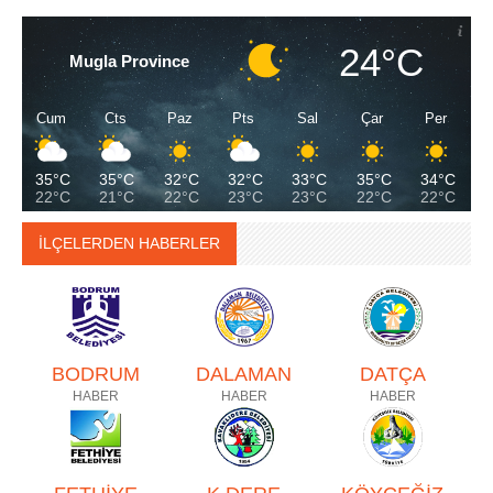
24°C
Mugla Province
Cum
Cts
Paz
Pts
Sal
Çar
Per
35°C
35°C
32°C
32°C
33°C
35°C
34°C
22°C
21°C
22°C
23°C
23°C
22°C
22°C
İLÇELERDEN HABERLER
BODRUM
DALAMAN
DATÇA
HABER
HABER
HABER