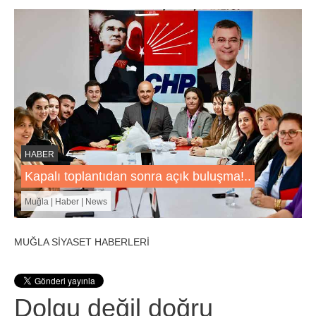
HABER
Kapalı toplantıdan sonra açık buluşma!..
Muğla | Haber | News
MUĞLA SİYASET HABERLERİ
Dolgu değil doğru