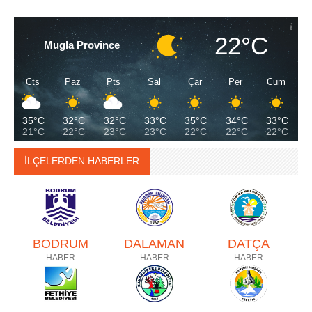
22°C
Mugla Province
Cts
Paz
Pts
Sal
Çar
Per
Cum
35°C
32°C
32°C
33°C
35°C
34°C
33°C
21°C
22°C
23°C
23°C
22°C
22°C
22°C
İLÇELERDEN HABERLER
BODRUM
DALAMAN
DATÇA
HABER
HABER
HABER