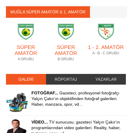
MUĞLA SÜPER AMATÖR & 1. AMATÖR
SÜPER
SÜPER
1 - 2. AMATÖR
AMATÖR
AMATÖR
A - B - C GRUBU
A GRUBU
B GRUBU
GALERİ
RÖPORTAJ
YAZARLAR
FOTOĞRAF...
Gazeteci, profesyonel fotoğrafçı
Yalçın Çakır'ın objektifinden fotoğraf galerileri.
Haber, manzara, spor, vd...
VİDEO...
TV sunucusu, gazeteci Yalçın Çakır'ın
programlarından video galerileri. Reality, haber,