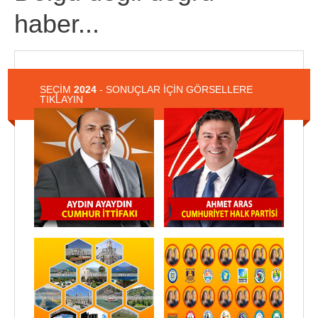
haber...
SEÇİM
2024
- SONUÇLAR İÇİN GÖRSELLERE
TIKLAYIN