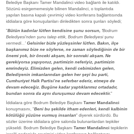
Belediye Başkanı Tamer Mandalinci video bağlantı ile katıldı.
Sözünü esirgememesiyle bilinen Mandalinci, o toplantıda
yapılan basına kapalı çevrimiçi video konferans bağlantısında
iddialara göre konuşulanları dinledikten sonra şunları söyledi;
"
Bütün kadınlar lütfen kendisine şunu sorsun, '
Bodrum
Belediyesi’nden şunu talep ettik, Bodrum Belediyesi şunu
vermedi...'
Gelsinler bizle yüzleşsinler lütfen. Bakın, ilçe
başkanımız bize ne söylerse, ne zaman söylediğinin de bir
önemi yok, bir önceki akşam, bir sonraki akşam. Ne
gerekiyorsa yapıyoruz, partimizin neferiyiz, partimizin
emrindeyiz. Elimizden gelen, kendi cebimizden gelen,
Belediyenin imkanlarından gelen her şeyi bu parti,
Cumhuriyet Halk Partisi’ne seferber ederiz, etmeye de
devam edeceğiz. Bugüne kadar yaptıklarımız ortadadır,
bundan sonra da aynı duruşumuz devam edecektir.
"
İddialara göre Bodrum Belediye Başkanı
Tamer Mandalinci
konuşmasını, "
Beni bu şekilde itham edenleri, kendi kalbinin
kötülüğü yüzüne vurmuş insanları
" diyerek sürdürdü. Bu
sözler üzerine iddialara göre salonda bulunanlardan tepkiler
yükseldi. Bodrum Belediye Başkanı
Tamer Mandalinci
tepkilerin
içeriği nedeniyle çevrimiçi video konferasın bağlantısını