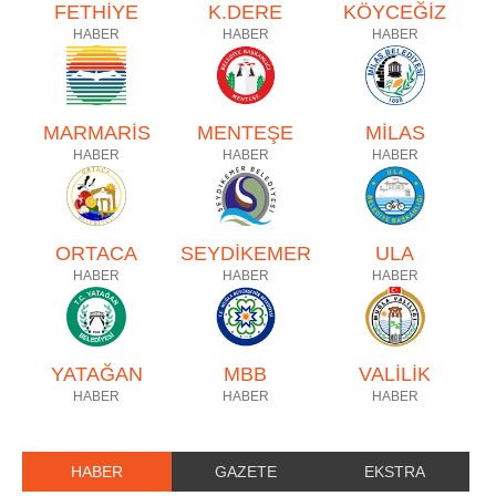
FETHİYE
K.DERE
KÖYCEĞİZ
HABER
HABER
HABER
MARMARİS
MENTEŞE
MİLAS
HABER
HABER
HABER
ORTACA
SEYDİKEMER
ULA
HABER
HABER
HABER
YATAĞAN
MBB
VALİLİK
HABER
HABER
HABER
HABER
GAZETE
EKSTRA