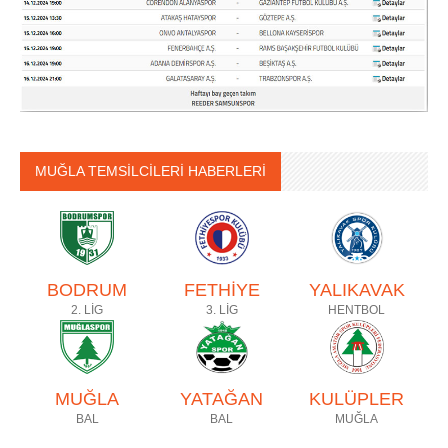
MUĞLA TEMSİLCİLERİ HABERLERİ
BODRUM
FETHİYE
YALIKAVAK
2. LİG
3. LİG
HENTBOL
MUĞLA
YATAĞAN
KULÜPLER
BAL
BAL
MUĞLA