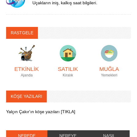
Uçakların iniş, kalkış saat bilgileri.
RASTGELE
ETKİNLİK
SATILIK
MUĞLA
Ajanda
Kiralık
Yemekleri
KÖŞE YAZILARI
Yalçın Çakır'ın köşe yazıları [TIKLA]
NEREDE
NEREYE
NASIL