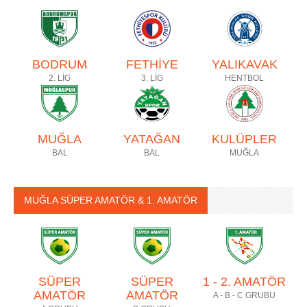
BODRUM
FETHİYE
YALIKAVAK
2. LİG
3. LİG
HENTBOL
MUĞLA
YATAĞAN
KULÜPLER
BAL
BAL
MUĞLA
MUĞLA SÜPER AMATÖR & 1. AMATÖR
SÜPER
SÜPER
1 - 2. AMATÖR
AMATÖR
AMATÖR
A - B - C GRUBU