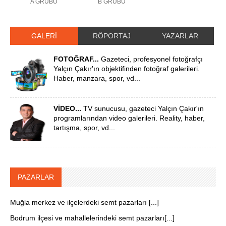
A GRUBU
B GRUBU
GALERİ
RÖPORTAJ
YAZARLAR
FOTOĞRAF...
Gazeteci, profesyonel fotoğrafçı
Yalçın Çakır'ın objektifinden fotoğraf galerileri.
Haber, manzara, spor, vd...
VİDEO...
TV sunucusu, gazeteci Yalçın Çakır'ın
programlarından video galerileri. Reality, haber,
tartışma, spor, vd...
PAZARLAR
Muğla merkez ve ilçelerdeki semt pazarları [...]
Bodrum ilçesi ve mahallelerindeki semt pazarları[...]