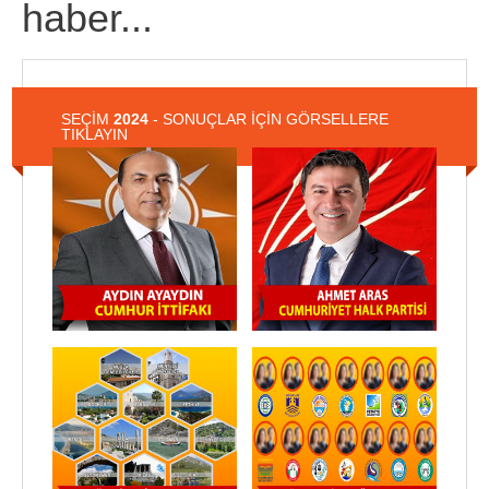
haber...
SEÇİM
2024
- SONUÇLAR İÇİN GÖRSELLERE
TIKLAYIN