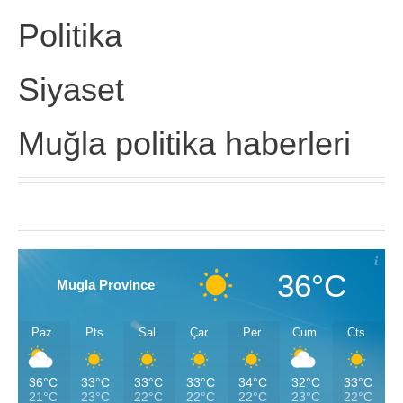
Politika
Siyaset
Muğla politika haberleri
36°C
Mugla Province
Paz
Pts
Sal
Çar
Per
Cum
Cts
36°C
33°C
33°C
33°C
34°C
32°C
33°C
21°C
23°C
22°C
22°C
22°C
23°C
22°C