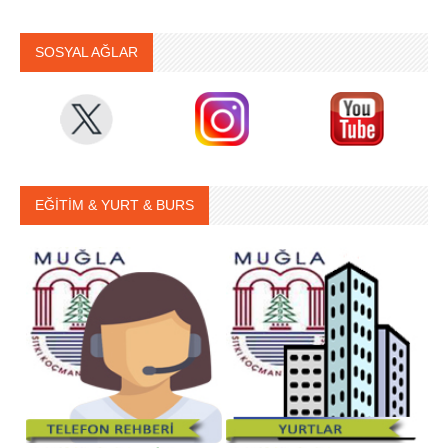
SOSYAL AĞLAR
EĞİTİM & YURT & BURS