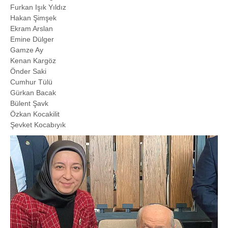
Furkan Işık Yıldız
Hakan Şimşek
Ekram Arslan
Emine Dülger
Gamze Ay
Kenan Kargöz
Önder Saki
Cumhur Tülü
Gürkan Bacak
Bülent Şavk
Özkan Kocakilit
Şevket Kocabıyık