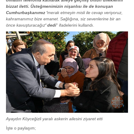
olmasın telefonla katılarak aileye geçmiş olsun dileklerini
bizzat iletti. Üsteğmenimizin nişanlısı ile de konuşan
Cumhurbaşkanımız '
merak etmeyin misli ile cevap veriyoruz,
kahramanımız bize emanet. Sağlığına, siz sevenlerine bir an
önce kavuşturacağız
' dedi
" ifadelerini kullandı.
Ayaydın Köyceğizli yaralı askerin ailesini ziyaret etti
İşte o paylaşım;