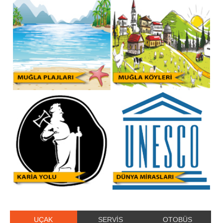
UÇAK
SERVİS
OTOBÜS