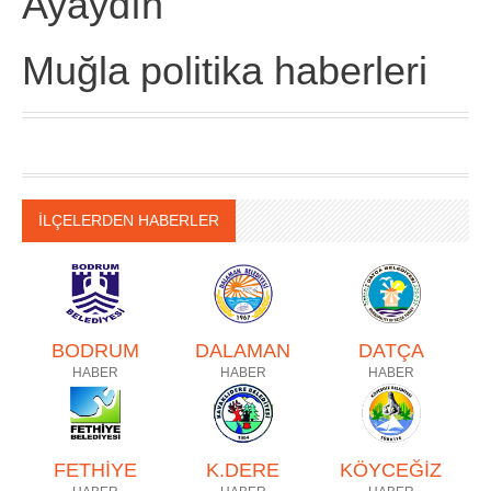
Ayaydın
Muğla politika haberleri
İLÇELERDEN HABERLER
BODRUM
DALAMAN
DATÇA
HABER
HABER
HABER
FETHİYE
K.DERE
KÖYCEĞİZ