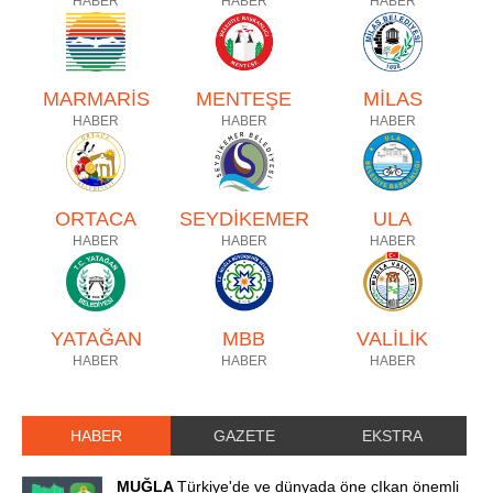
HABER
HABER
HABER
MARMARİS
MENTEŞE
MİLAS
HABER
HABER
HABER
ORTACA
SEYDİKEMER
ULA
HABER
HABER
HABER
YATAĞAN
MBB
VALİLİK
HABER
HABER
HABER
HABER
GAZETE
EKSTRA
MUĞLA
Türkiye'de ve dünyada öne çIkan önemli