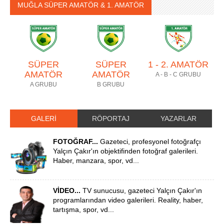
MUĞLA SÜPER AMATÖR & 1. AMATÖR
SÜPER
SÜPER
1 - 2. AMATÖR
AMATÖR
AMATÖR
A - B - C GRUBU
A GRUBU
B GRUBU
GALERİ
RÖPORTAJ
YAZARLAR
FOTOĞRAF...
Gazeteci, profesyonel fotoğrafçı
Yalçın Çakır'ın objektifinden fotoğraf galerileri.
Haber, manzara, spor, vd...
VİDEO...
TV sunucusu, gazeteci Yalçın Çakır'ın
programlarından video galerileri. Reality, haber,
tartışma, spor, vd...