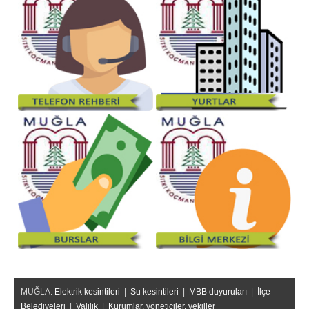
MUĞLA:
Elektrik kesintileri
|
Su kesintileri
|
MBB duyuruları
|
İlçe
Belediyeleri
|
Valilik
|
Kurumlar, yöneticiler, vekiller