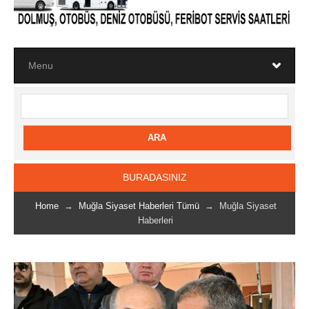
BURADASINIZ
Home
→
Muğla Siyaset Haberleri Tümü
→ Muğla Siyaset
Haberleri