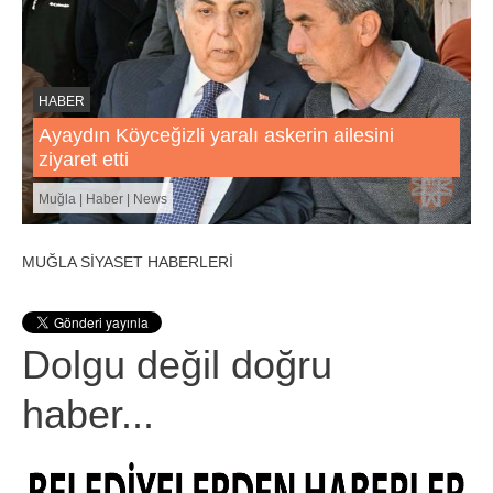
HABER
Ayaydın Köyceğizli yaralı askerin ailesini
ziyaret etti
Muğla | Haber | News
MUĞLA SİYASET HABERLERİ
Dolgu değil doğru
haber...