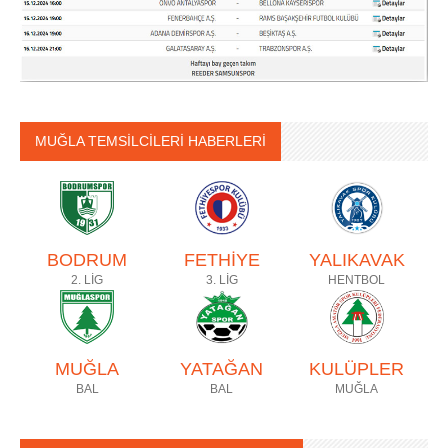
MUĞLA TEMSİLCİLERİ HABERLERİ
BODRUM
FETHİYE
YALIKAVAK
2. LİG
3. LİG
HENTBOL
MUĞLA
YATAĞAN
KULÜPLER
BAL
BAL
MUĞLA