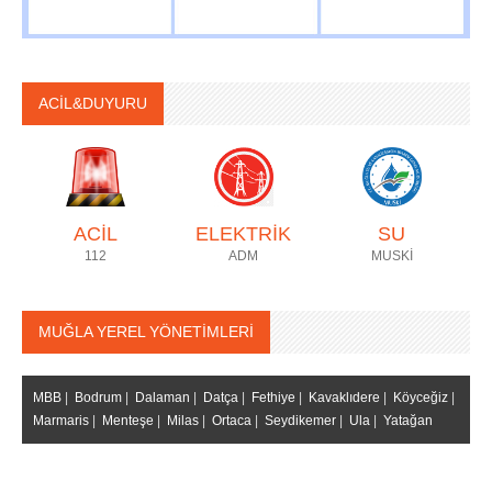
ACİL&DUYURU
ACİL
ELEKTRİK
SU
112
ADM
MUSKİ
MUĞLA YEREL YÖNETİMLERİ
MBB
|
Bodrum
|
Dalaman
|
Datça
|
Fethiye
|
Kavaklıdere
|
Köyceğiz
|
Marmaris
|
Menteşe
|
Milas
|
Ortaca
|
Seydikemer
|
Ula
|
Yatağan