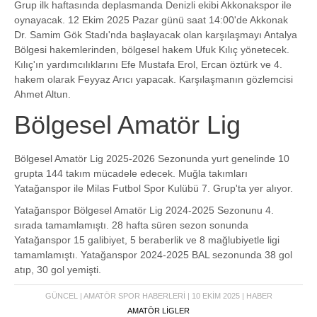
Grup ilk haftasında deplasmanda Denizli ekibi Akkonakspor ile
oynayacak. 12 Ekim 2025 Pazar günü saat 14:00'de Akkonak
Dr. Samim Gök Stadı'nda başlayacak olan karşılaşmayı Antalya
Bölgesi hakemlerinden, bölgesel hakem Ufuk Kılıç yönetecek.
Kılıç'ın yardımcılıklarını Efe Mustafa Erol, Ercan öztürk ve 4.
hakem olarak Feyyaz Arıcı yapacak. Karşılaşmanın gözlemcisi
Ahmet Altun.
Bölgesel Amatör Lig
Bölgesel Amatör Lig 2025-2026 Sezonunda yurt genelinde 10
grupta 144 takım mücadele edecek. Muğla takımları
Yatağanspor ile Milas Futbol Spor Kulübü 7. Grup'ta yer alıyor.
Yatağanspor Bölgesel Amatör Lig 2024-2025 Sezonunu 4.
sırada tamamlamıştı. 28 hafta süren sezon sonunda
Yatağanspor 15 galibiyet, 5 beraberlik ve 8 mağlubiyetle ligi
tamamlamıştı. Yatağanspor 2024-2025 BAL sezonunda 38 gol
atıp, 30 gol yemişti.
GÜNCEL | AMATÖR SPOR HABERLERI | 10 EKIM 2025 | HABER
AMATÖR LİGLER