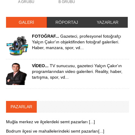
A GRUBU
B GRUBU
GALERİ
RÖPORTAJ
YAZARLAR
FOTOĞRAF...
Gazeteci, profesyonel fotoğrafçı
Yalçın Çakır'ın objektifinden fotoğraf galerileri.
Haber, manzara, spor, vd...
VİDEO...
TV sunucusu, gazeteci Yalçın Çakır'ın
programlarından video galerileri. Reality, haber,
tartışma, spor, vd...
PAZARLAR
Muğla merkez ve ilçelerdeki semt pazarları [...]
Bodrum ilçesi ve mahallelerindeki semt pazarları[...]