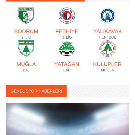
BODRUM
FETHİYE
YALIKAVAK
2. LİG
3. LİG
HENTBOL
MUĞLA
YATAĞAN
KULÜPLER
BAL
BAL
MUĞLA
GENEL SPOR HABERLERİ