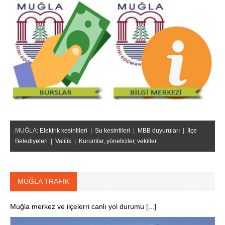
MUĞLA:
Elektrik kesintileri
|
Su kesintileri
|
MBB duyuruları
|
İlçe
Belediyeleri
|
Valilik
|
Kurumlar, yöneticiler, vekiller
MUĞLA TRAFİK
Muğla merkez ve ilçelerri canlı yol durumu [...]