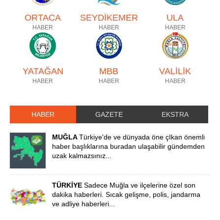
ORTACA
SEYDİKEMER
ULA
HABER
HABER
HABER
YATAĞAN
MBB
VALİLİK
HABER
HABER
HABER
HABER
GAZETE
EKSTRA
MUĞLA
Türkiye'de ve dünyada öne çIkan önemli
haber başlıklarına buradan ulaşabilir gündemden
uzak kalmazsınız...
TÜRKİYE
Sadece Muğla ve ilçelerine özel son
dakika haberleri. Sıcak gelişme, polis, jandarma
ve adliye haberleri...