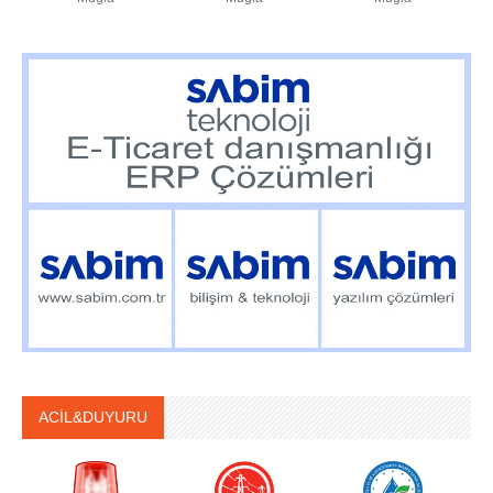
ACİL&DUYURU