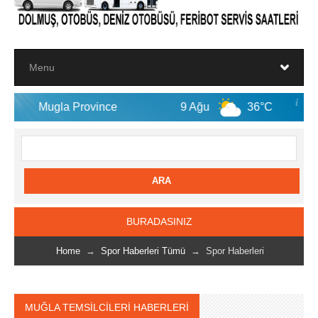
 Province
9 Ağu
36°C
10 Ağu
BURADASINIZ
Home
→
Spor Haberleri Tümü
→ Spor Haberleri
MUĞLA TEMSİLCİLERİ HABERLERİ