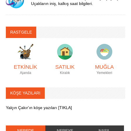
Uçakların iniş, kalkış saat bilgileri.
RASTGELE
ETKİNLİK
SATILIK
MUĞLA
Ajanda
Kiralık
Yemekleri
KÖŞE YAZILARI
Yalçın Çakır'ın köşe yazıları [TIKLA]
NEREDE
NEREYE
NASIL