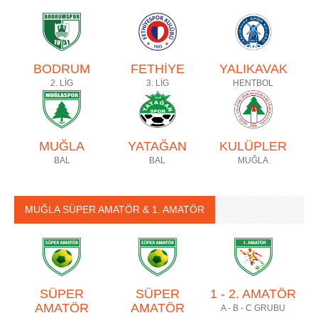
BODRUM
FETHİYE
YALIKAVAK
2. LİG
3. LİG
HENTBOL
MUĞLA
YATAĞAN
KULÜPLER
BAL
BAL
MUĞLA
MUĞLA SÜPER AMATÖR & 1. AMATÖR
SÜPER
SÜPER
1 - 2. AMATÖR
AMATÖR
AMATÖR
A - B - C GRUBU