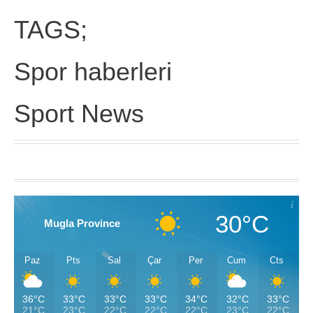
TAGS;
Spor haberleri
Sport News
30°C
Mugla Province
Paz
Pts
Sal
Çar
Per
Cum
Cts
36°C
33°C
33°C
33°C
34°C
32°C
33°C
21°C
23°C
22°C
22°C
22°C
23°C
22°C