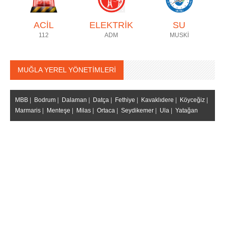
ACİL
ELEKTRİK
SU
112
ADM
MUSKİ
MUĞLA YEREL YÖNETİMLERİ
MBB
|
Bodrum
|
Dalaman
|
Datça
|
Fethiye
|
Kavaklıdere
|
Köyceğiz
|
Marmaris
|
Menteşe
|
Milas
|
Ortaca
|
Seydikemer
|
Ula
|
Yatağan