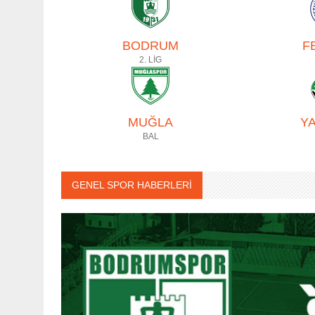
BODRUM
F
2. LİG
MUĞLA
Y
BAL
GENEL SPOR HABERLERİ