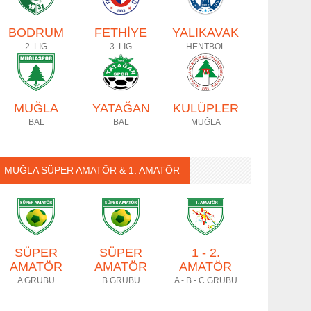
BODRUM
FETHİYE
YALIKAVAK
2. LİG
3. LİG
HENTBOL
MUĞLA
YATAĞAN
KULÜPLER
BAL
BAL
MUĞLA
MUĞLA SÜPER AMATÖR & 1. AMATÖR
SÜPER
SÜPER
1 - 2.
AMATÖR
AMATÖR
AMATÖR
A GRUBU
B GRUBU
A - B - C GRUBU