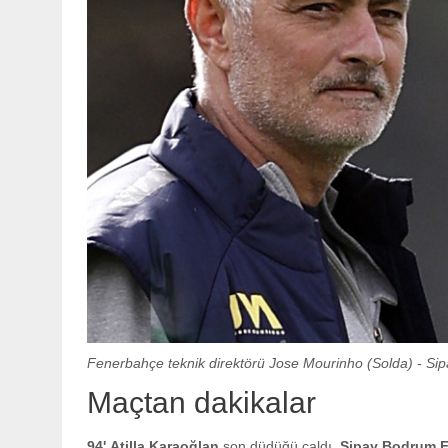
Fenerbahçe teknik direktörü Jose Mourinho (Solda) - Sip
Maçtan dakikalar
94' Atilla Karaoğlan
son düdüğü çaldı.
Sipay Bodrum F