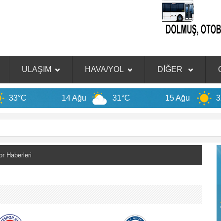
ULAŞIM
HAVA/YOL
DİĞER
14 Ağu
31°C
15 Ağu
32°C
 Haberleri