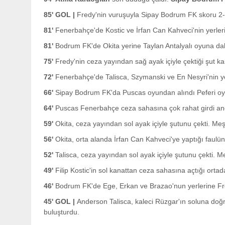
85' GOL |
Fredy'nin vuruşuyla Sipay Bodrum FK skoru 2-
81'
Fenerbahçe'de Kostic ve İrfan Can Kahveci'nin yerler
81'
Bodrum FK'de Okita yerine Taylan Antalyalı oyuna dah
75'
Fredy'nin ceza yayından sağ ayak içiyle çektiği şut kal
72'
Fenerbahçe'de Talisca, Szymanski ve En Nesyri'nin ye
66'
Sipay Bodrum FK'da Puscas oyundan alındı Peferi oyu
64'
Puscas Fenerbahçe ceza sahasına çok rahat girdi anc
59'
Okita, ceza yayından sol ayak içiyle şutunu çekti. Meşi
56'
Okita, orta alanda İrfan Can Kahveci'ye yaptığı faulün
52'
Talisca, ceza yayından sol ayak içiyle şutunu çekti. M
49'
Filip Kostic'in sol kanattan ceza sahasına açtığı orta
46'
Bodrum FK'de Ege, Erkan ve Brazao'nun yerlerine Fred
45' GOL |
Anderson Talisca, kaleci Rüzgar'ın soluna doğru
buluşturdu.