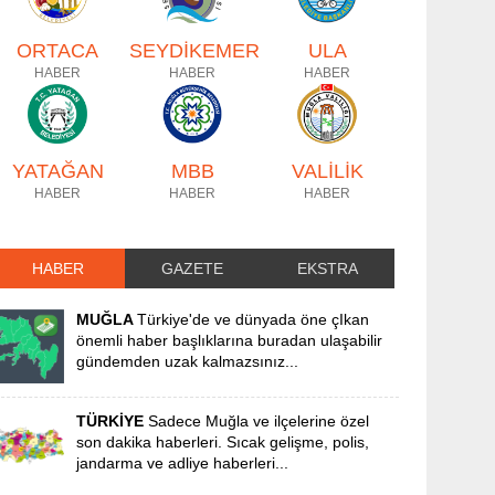
ORTACA
SEYDİKEMER
ULA
HABER
HABER
HABER
YATAĞAN
MBB
VALİLİK
HABER
HABER
HABER
HABER
GAZETE
EKSTRA
MUĞLA
Türkiye'de ve dünyada öne çIkan
önemli haber başlıklarına buradan ulaşabilir
gündemden uzak kalmazsınız...
TÜRKİYE
Sadece Muğla ve ilçelerine özel
son dakika haberleri. Sıcak gelişme, polis,
jandarma ve adliye haberleri...