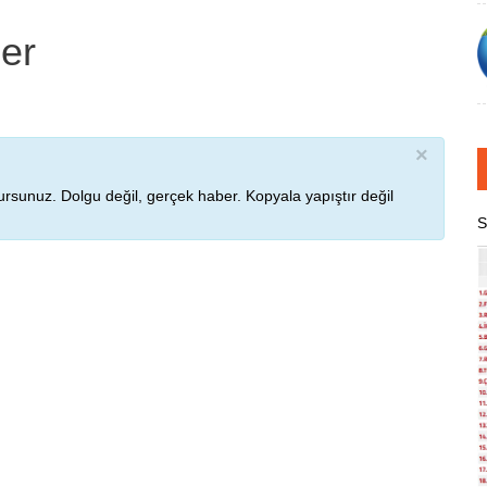
ber
×
rsunuz. Dolgu değil, gerçek haber. Kopyala yapıştır değil
S