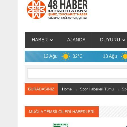
HABER
AJANDA
DUYURU
12 Ağu
32°C
13 Ağu
33°C
BURADASINIZ
Home
→
Spor Haberleri Tümü
→ Spor
MUĞLA TEMSİLCİLERİ HABERLERİ