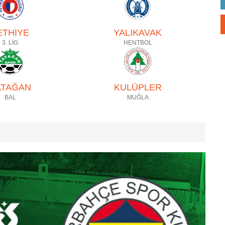
ETHİYE
YALIKAVAK
3. LİG
HENTBOL
ATAĞAN
KULÜPLER
BAL
MUĞLA