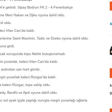
4'e getirdi. Sipay Bodrun FK 2 - 4 Fenerbahçe
ine Mert Hakan ve Djiku oyuna dahil oldu.
il oldu.
eci İrfan Can'da kaldı.
rlerine Saint Maximin, Tadic ve Dzeko oyuna dahil oldu.
na girdi.
ak vuruşunda topu filelrle buluşturamadı.
n yuvarlak, kaleci İrfan Can'da kaldı.
 ardından sarı kart gördü.
eşin yuvarlak kaleci Rüzgar'da kaldı.
da kaleci Rüzgar, topa sahip oldu.
M
y, Bardhi ve Ajeti oyuna dahil oldu.
B
 sol ayak içiyle yaptığı vuruşta meşin yuvarlağı ağlarla