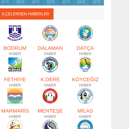
21°C
23°C
22°C
22°C
22°C
23°C
22°C
İLÇELERDEN HABERLER
BODRUM
DALAMAN
DATÇA
HABER
HABER
HABER
FETHİYE
K.DERE
KÖYCEĞİZ
HABER
HABER
HABER
MARMARİS
MENTEŞE
MİLAS
HABER
HABER
HABER