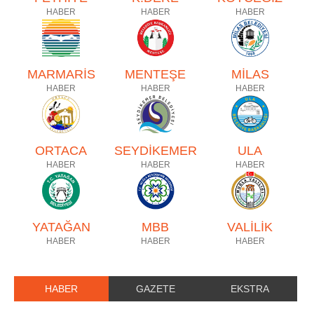
HABER
HABER
HABER
MARMARİS
MENTEŞE
MİLAS
HABER
HABER
HABER
ORTACA
SEYDİKEMER
ULA
HABER
HABER
HABER
YATAĞAN
MBB
VALİLİK
HABER
HABER
HABER
HABER
GAZETE
EKSTRA