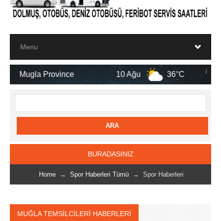
rovince
10 Ağu
36°C
11 Ağu
BURADASINIZ
Home
→
Spor Haberleri Tümü
→ Spor Haberleri
MUĞLA TEMSİLCİLERİ HABERLERİ