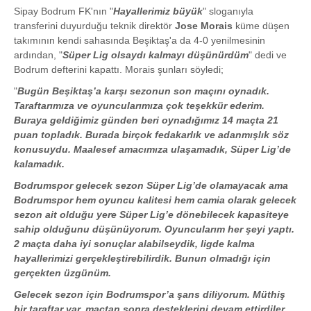
Sipay Bodrum FK'nın "
Hayallerimiz büyük
" sloganıyla
transferini duyurduğu teknik direktör
Jose Morais
küme düşen
takımının kendi sahasında Beşiktaş'a da 4-0 yenilmesinin
ardından, "
Süper Lig olsaydı kalmayı düşünürdüm
" dedi ve
Bodrum defterini kapattı. Morais şunları söyledi;
"
Bugün Beşiktaş’a karşı sezonun son maçını oynadık.
Taraftarımıza ve oyuncularımıza çok teşekkür ederim.
Buraya geldiğimiz günden beri oynadığımız 14 maçta 21
puan topladık. Burada birçok fedakarlık ve adanmışlık söz
konusuydu. Maalesef amacımıza ulaşamadık, Süper Lig’de
kalamadık.
Bodrumspor gelecek sezon Süper Lig’de olamayacak ama
Bodrumspor hem oyuncu kalitesi hem camia olarak gelecek
sezon ait olduğu yere Süper Lig’e dönebilecek kapasiteye
sahip olduğunu düşünüyorum. Oyuncularım her şeyi yaptı.
2 maçta daha iyi sonuçlar alabilseydik, ligde kalma
hayallerimizi gerçekleştirebilirdik. Bunun olmadığı için
gerçekten üzgünüm.
Gelecek sezon için Bodrumspor’a şans diliyorum. Müthiş
bir taraftar var, maçtan sonra desteklerini devam ettirdiler.