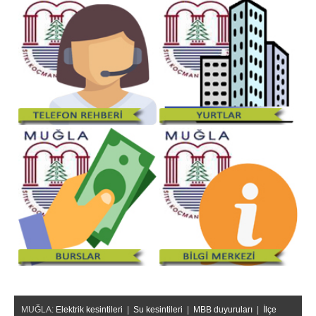
MUĞLA:
Elektrik kesintileri
|
Su kesintileri
|
MBB duyuruları
|
İlçe