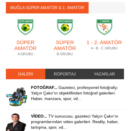
MUĞLA SÜPER AMATÖR & 1. AMATÖR
SÜPER
SÜPER
1 - 2. AMATÖR
AMATÖR
AMATÖR
A - B - C GRUBU
A GRUBU
B GRUBU
GALERİ
RÖPORTAJ
YAZARLAR
FOTOĞRAF...
Gazeteci, profesyonel fotoğrafçı
Yalçın Çakır'ın objektifinden fotoğraf galerileri.
Haber, manzara, spor, vd...
VİDEO...
TV sunucusu, gazeteci Yalçın Çakır'ın
programlarından video galerileri. Reality, haber,
tartışma, spor, vd...