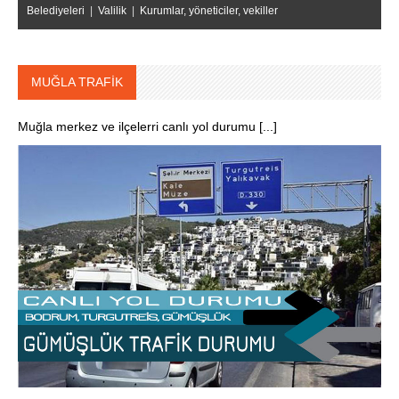
Belediyeleri
|
Valilik
|
Kurumlar, yöneticiler, vekiller
MUĞLA TRAFİK
Muğla merkez ve ilçelerri canlı yol durumu [...]