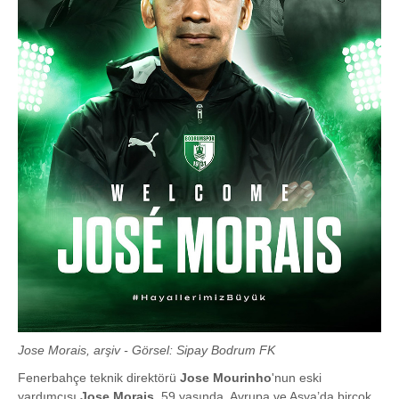
Jose Morais, arşiv - Görsel: Sipay Bodrum FK
Fenerbahçe teknik direktörü
Jose Mourinho
'nun eski
yardımcısı
Jose Morais
, 59 yaşında. Avrupa ve Asya’da birçok