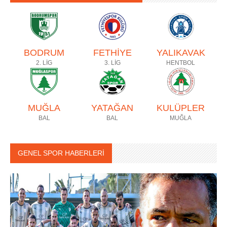
BODRUM
FETHİYE
YALIKAVAK
2. LİG
3. LİG
HENTBOL
MUĞLA
YATAĞAN
KULÜPLER
BAL
BAL
MUĞLA
GENEL SPOR HABERLERİ