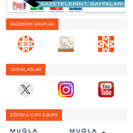
FACEBOOK GRUPLAR
SOSYAL AĞLAR
EĞİTİM & YURT & BURS