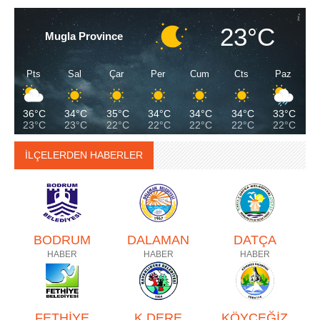
23°C
Mugla Province
Pts
Sal
Çar
Per
Cum
Cts
Paz
36°C
34°C
35°C
34°C
34°C
34°C
33°C
23°C
23°C
22°C
22°C
22°C
22°C
22°C
İLÇELERDEN HABERLER
BODRUM
DALAMAN
DATÇA
HABER
HABER
HABER
FETHİYE
K.DERE
KÖYCEĞİZ