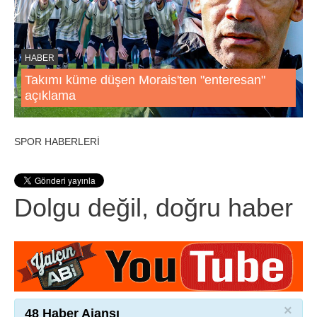
HABER
Takımı küme düşen Morais'ten "enteresan"
açıklama
SPOR HABERLERİ
Dolgu değil, doğru haber
×
48 Haber Ajansı