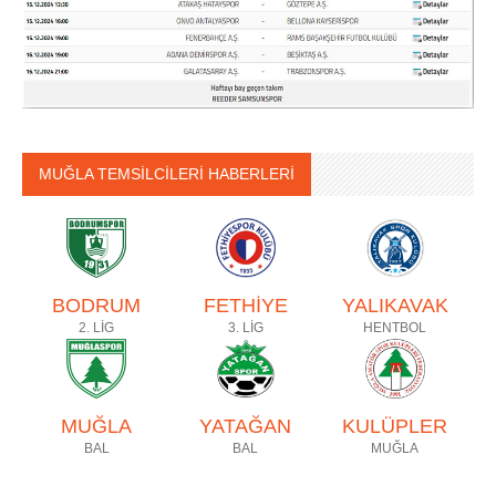
MUĞLA TEMSİLCİLERİ HABERLERİ
BODRUM
FETHİYE
YALIKAVAK
2. LİG
3. LİG
HENTBOL
MUĞLA
YATAĞAN
KULÜPLER
BAL
BAL
MUĞLA