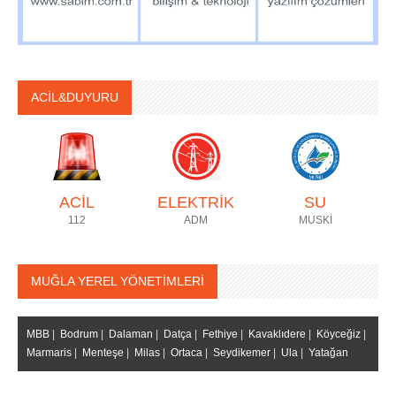
ACİL&DUYURU
ACİL
ELEKTRİK
SU
112
ADM
MUSKİ
MUĞLA YEREL YÖNETİMLERİ
MBB
|
Bodrum
|
Dalaman
|
Datça
|
Fethiye
|
Kavaklıdere
|
Köyceğiz
|
Marmaris
|
Menteşe
|
Milas
|
Ortaca
|
Seydikemer
|
Ula
|
Yatağan