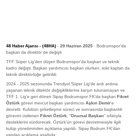
48 Haber Ajansı - (48HA)
-
29 Haziran 2025
- Bodrumspor'da
başkan da direktör de değişti
TFF Süper Lig'den düşen Bodrumspor'da başkan ve teknik
kadro değişti. Başkan yardımcısı başkan olurken, eski kaptan da
teknik direktörlüğe getirildi.
2024 - 2025 sezonunda Trendyol Süper Lig'de ardı ardına
yaşanan teknik ditektör değişikliklerine karşın tutunamayan ve
TFF 1. Lig'e geri dönen Sipay Bodrumspor FK'da başkan
Fikret
Öztürk
görevi mevcut başkan yardımcısı
Aşkın Demir
'e
devretti. Kulübün şirketleşme süreci ve sonrasında başkanlık
görevini üstlenen
Fikret Öztürk
, "
Onursal Başkan
" sıfatıyla
desteklerini sürdürecek. Öztürk'ün görevi devretmesiyle ilgili
kulüp yönetiminden açıklama yapıldı. Sipay Bodrum FK'dan
yapılan açıklama aşağıda;