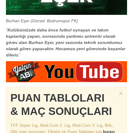
Burhan Eşer (Görsel: Bodrumspor FK)
"
Kulübümüzde daha önce futbol oynayan ve takım
kaptanlığı yapan, sonrasında yardımcı antrenör olarak
görev alan Burhan Eşer, yeni sezonda teknik sorumlumuz
olarak görev yapacaktır. Hocamıza yeni görevinde başarılar
dileriz.
"
×
PUAN TABLOLARI
& MAÇ SONUÇLARI
TFF Süper Lig, Misli.Com 2. Lig, Misli.Com 3. Lig, BAL,
SAL maç sonuçları, Fikstür ve Puan Tabloları için
burayı