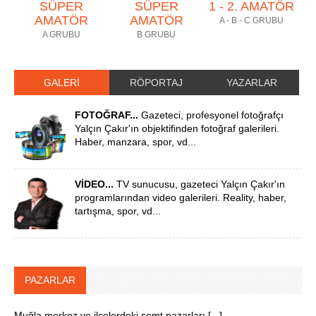
SÜPER
SÜPER
1 - 2. AMATÖR
AMATÖR
AMATÖR
A - B - C GRUBU
A GRUBU
B GRUBU
GALERİ
RÖPORTAJ
YAZARLAR
FOTOĞRAF...
Gazeteci, profesyonel fotoğrafçı
Yalçın Çakır'ın objektifinden fotoğraf galerileri.
Haber, manzara, spor, vd...
VİDEO...
TV sunucusu, gazeteci Yalçın Çakır'ın
programlarından video galerileri. Reality, haber,
tartışma, spor, vd...
PAZARLAR
Muğla merkez ve ilçelerdeki semt pazarları [...]