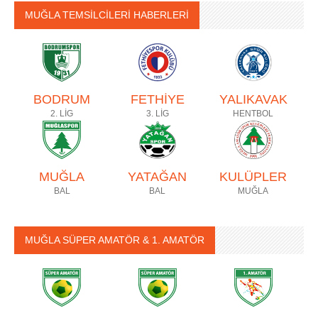
MUĞLA TEMSİLCİLERİ HABERLERİ
BODRUM
FETHİYE
YALIKAVAK
2. LİG
3. LİG
HENTBOL
MUĞLA
YATAĞAN
KULÜPLER
BAL
BAL
MUĞLA
MUĞLA SÜPER AMATÖR & 1. AMATÖR