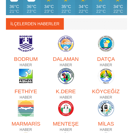
36°C
36°C
34°C
35°C
34°C
34°C
34°C
21°C
23°C
23°C
22°C
22°C
22°C
22°C
İLÇELERDEN HABERLER
BODRUM
DALAMAN
DATÇA
HABER
HABER
HABER
FETHİYE
K.DERE
KÖYCEĞİZ
HABER
HABER
HABER
MARMARİS
MENTEŞE
MİLAS
HABER
HABER
HABER