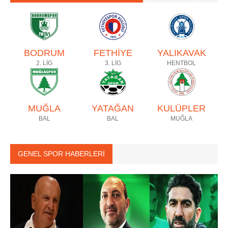
BODRUM
FETHİYE
YALIKAVAK
2. LİG
3. LİG
HENTBOL
MUĞLA
YATAĞAN
KULÜPLER
BAL
BAL
MUĞLA
GENEL SPOR HABERLERİ