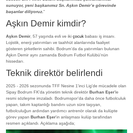
sunuyor, yeni başkanımız Sn. Aşkın Demir’e görevinde
başarılar diliyoruz.
"
Aşkın Demir kimdir?
Aşkın Demir
, 57 yaşında evli ve iki
çocuk
babası iş insanı.
Lojistik, enerji yatırımları ve taahhüt alanlarında faaliyet
gösteren şirketlerin sahibi. Bodrum
’da da yatırımları bulunan
Aşkın Demir aynı zamanda Bodrum Futbol Kulübü’nün
hissedarı.
Teknik direktör belirlendi
2025 - 2026 sezonunda TFF Nesine 1'inci Lig'de mücadele olan
Sipay Bodrum FK'da yönetim teknik direktör
Burhan Eşer
'le
resmi sözleşme imzaladı. Bodrumspor'da daha önce futbolculuk
yapan, takım kaptanlığı bandını uzun süre taşıyan,
futbolculuğun ardından yardımcı antrenör olarak da kulüpte
görev yapan
Burhan Eşer
'in anlaşması kulüp tarafından
resmen açıklandı. Açıklama aşağıda;