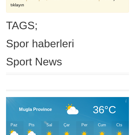
tıklayın
TAGS;
Spor haberleri
Sport News
36°C
Mugla Province
Paz
Pts
Sal
Çar
Per
Cum
Cts