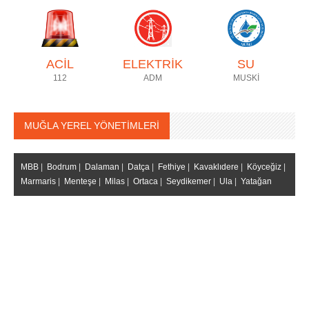
ACİL
ELEKTRİK
SU
112
ADM
MUSKİ
MUĞLA YEREL YÖNETİMLERİ
MBB
|
Bodrum
|
Dalaman
|
Datça
|
Fethiye
|
Kavaklıdere
|
Köyceğiz
|
Marmaris
|
Menteşe
|
Milas
|
Ortaca
|
Seydikemer
|
Ula
|
Yatağan