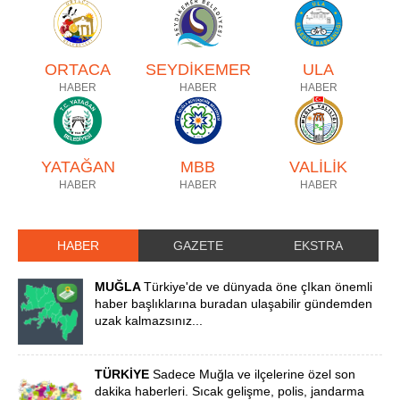
ORTACA
SEYDİKEMER
ULA
HABER
HABER
HABER
YATAĞAN
MBB
VALİLİK
HABER
HABER
HABER
HABER
GAZETE
EKSTRA
MUĞLA
Türkiye'de ve dünyada öne çIkan önemli
haber başlıklarına buradan ulaşabilir gündemden
uzak kalmazsınız...
TÜRKİYE
Sadece Muğla ve ilçelerine özel son
dakika haberleri. Sıcak gelişme, polis, jandarma