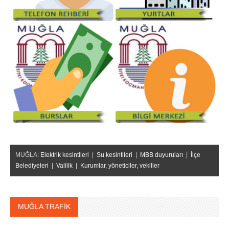
MUĞLA:
Elektrik kesintileri
|
Su kesintileri
|
MBB duyuruları
|
İlçe
Belediyeleri
|
Valilik
|
Kurumlar, yöneticiler, vekiller
MUĞLA TRAFİK