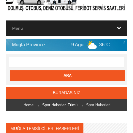
ovince
9 Ağu
36°C
10 Ağu
BURADASINIZ
Home
→
Spor Haberleri Tümü
→ Spor Haberleri
MUĞLA TEMSİLCİLERİ HABERLERİ