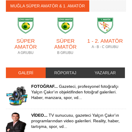
MUĞLA SÜPER AMATÖR & 1. AMATÖR
SÜPER
SÜPER
1 - 2. AMATÖR
AMATÖR
AMATÖR
A - B - C GRUBU
A GRUBU
B GRUBU
GALERİ
RÖPORTAJ
YAZARLAR
FOTOĞRAF...
Gazeteci, profesyonel fotoğrafçı
Yalçın Çakır'ın objektifinden fotoğraf galerileri.
Haber, manzara, spor, vd...
VİDEO...
TV sunucusu, gazeteci Yalçın Çakır'ın
programlarından video galerileri. Reality, haber,
tartışma, spor, vd...