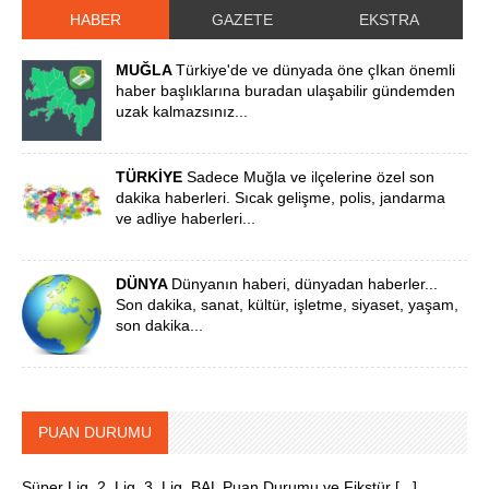
HABER
GAZETE
EKSTRA
MUĞLA
Türkiye'de ve dünyada öne çIkan önemli
haber başlıklarına buradan ulaşabilir gündemden
uzak kalmazsınız...
TÜRKİYE
Sadece Muğla ve ilçelerine özel son
dakika haberleri. Sıcak gelişme, polis, jandarma
ve adliye haberleri...
DÜNYA
Dünyanın haberi, dünyadan haberler...
Son dakika, sanat, kültür, işletme, siyaset, yaşam,
son dakika...
PUAN DURUMU
Süper Lig, 2. Lig, 3. Lig, BAL Puan Durumu ve Fikstür [...]