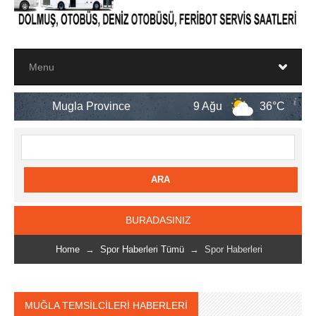
a Province
9 Ağu
36°C
10 Ağu
BURADASINIZ
Home
→
Spor Haberleri Tümü
→ Spor Haberleri
MUĞLA TEMSİLCİLERİ HABERLERİ