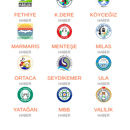
FETHİYE
K.DERE
KÖYCEĞİZ
HABER
HABER
HABER
MARMARİS
MENTEŞE
MİLAS
HABER
HABER
HABER
ORTACA
SEYDİKEMER
ULA
HABER
HABER
HABER
YATAĞAN
MBB
VALİLİK
HABER
HABER
HABER