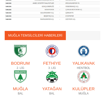
MUĞLA TEMSİLCİLERİ HABERLERİ
BODRUM
FETHİYE
YALIKAVAK
2. LİG
3. LİG
HENTBOL
MUĞLA
YATAĞAN
KULÜPLER
BAL
BAL
MUĞLA