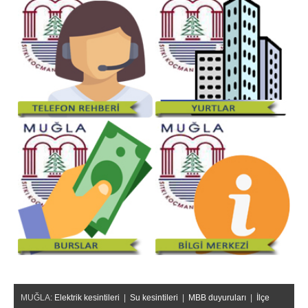
MUĞLA:
Elektrik kesintileri
|
Su kesintileri
|
MBB duyuruları
|
İlçe