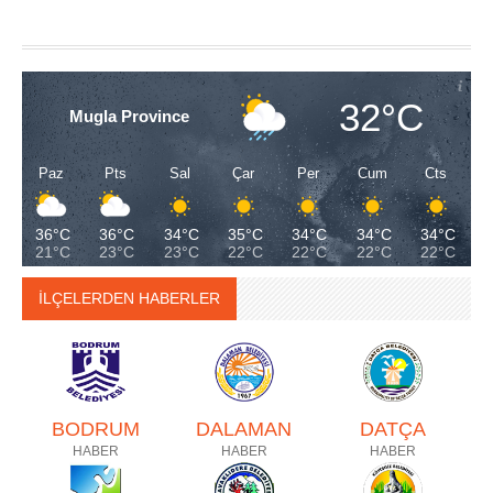
32°C
Mugla Province
Paz
Pts
Sal
Çar
Per
Cum
Cts
36°C
36°C
34°C
35°C
34°C
34°C
34°C
21°C
23°C
23°C
22°C
22°C
22°C
22°C
İLÇELERDEN HABERLER
BODRUM
DALAMAN
DATÇA
HABER
HABER
HABER