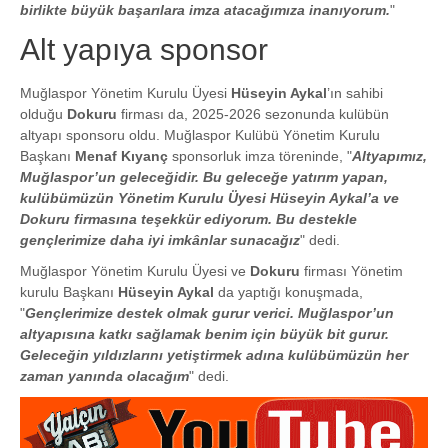
birlikte büyük başarılara imza atacağımıza inanıyorum.
"
Alt yapıya sponsor
Muğlaspor Yönetim Kurulu Üyesi
Hüseyin Aykal
’ın sahibi
olduğu
Dokuru
firması da, 2025-2026 sezonunda kulübün
altyapı sponsoru oldu. Muğlaspor Kulübü Yönetim Kurulu
Başkanı
Menaf Kıyanç
sponsorluk imza töreninde, "
Altyapımız,
Muğlaspor’un geleceğidir. Bu geleceğe yatırım yapan,
kulübümüzün Yönetim Kurulu Üyesi Hüseyin Aykal’a ve
Dokuru firmasına teşekkür ediyorum. Bu destekle
gençlerimize daha iyi imkânlar sunacağız
" dedi.
Muğlaspor Yönetim Kurulu Üyesi ve
Dokuru
firması Yönetim
kurulu Başkanı
Hüseyin Aykal
da yaptığı konuşmada,
"
Gençlerimize destek olmak gurur verici. Muğlaspor’un
altyapısına katkı sağlamak benim için büyük bit gurur.
Geleceğin yıldızlarını yetiştirmek adına kulübümüzün her
zaman yanında olacağım
" dedi.