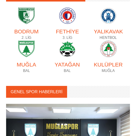
BODRUM
FETHİYE
YALIKAVAK
2. LİG
3. LİG
HENTBOL
MUĞLA
YATAĞAN
KULÜPLER
BAL
BAL
MUĞLA
GENEL SPOR HABERLERİ