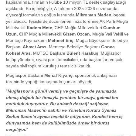
kapsamında, firmanın kulübe 10 milyon TL destek sağlayacağı
açıklandı. Bu iş birliğiyle, A Takımın 2025-2026 sezonunda
giyeceği formaların göğüs kısmında
Mikroman Maden
logosu
yer alacak. Tesislerde düzenlenen imza törenine AK Parti Muğla
Milletvekili
Kadem Mete
, CHP Muğla Milletvekilleri
Cumhur
Uzun
, CHP Muğla Milletvekili
Gizem Özcan
, Muğla Vali Vekili ve
Menteşe Kaymakamı
Mehmet Eriş
, Muğla Büyükşehir Belediye
Başkanı
Ahmet Aras
, Menteşe Belediye Başkanı
Gonca
Köksal Aras
, MUTSO Başkanı
Bülent Karakuş
, Muğlaspor
kulüp yönetimi, siyasi parti temsilcileri, oda başkanları ve çok
sayıda sivil toplum kuruluşu temsilcisi katıldı.
Muğlaspor Başkanı
Menaf Kıyanç
, sponsorluk anlaşması
töreninde yaptığı konuşmada şunları söyledi;
"
Muğlaspor’a gönül vermiş ve geçmişte de yanımızda
olmuş değerli bir firmayla yeniden bir araya gelmekten
mutluluk duyuyoruz. Bu anlamlı desteği sağlayan
Mikroman Maden’in sahibi ve Yönetim Kurulu Üyemiz
Serhat Saran’a ayrıca teşekkür ediyorum. Kendisi hem iş
dünyasında hem de kulübümüzde örnek bir duruş
sergiliyor.
"