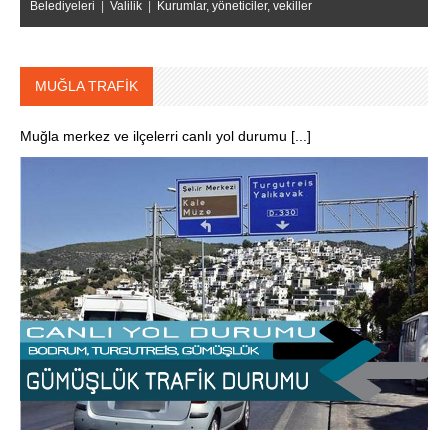
Belediyeleri
|
Valilik
|
Kurumlar, yöneticiler, vekiller
MUĞLA TRAFİK
Muğla merkez ve ilçelerri canlı yol durumu [...]