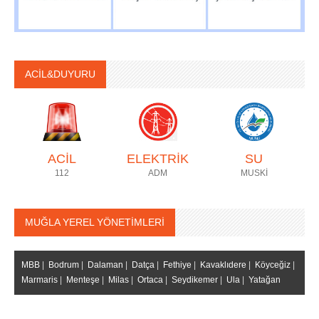
ACİL&DUYURU
ACİL
ELEKTRİK
SU
112
ADM
MUSKİ
MUĞLA YEREL YÖNETİMLERİ
MBB
|
Bodrum
|
Dalaman
|
Datça
|
Fethiye
|
Kavaklıdere
|
Köyceğiz
|
Marmaris
|
Menteşe
|
Milas
|
Ortaca
|
Seydikemer
|
Ula
|
Yatağan