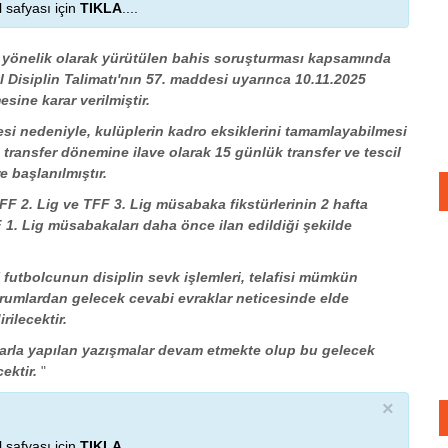
 safyası için
TIKLA
....
 yönelik olarak yürütülen bahis soruşturması kapsamında
 Disiplin Talimatı'nın 57. maddesi uyarınca 10.11.2025
sine karar verilmiştir.
si nedeniyle, kulüplerin kadro eksiklerini tamamlayabilmesi
transfer dönemine ilave olarak 15 günlük transfer ve tescil
e başlanılmıştır.
TFF 2. Lig ve TFF 3. Lig müsabaka fikstürlerinin 2 hafta
F 1. Lig müsabakaları daha önce ilan edildiği şekilde
 futbolcunun disiplin sevk işlemleri, telafisi mümkün
urumlardan gelecek cevabi evraklar neticesinde elde
rilecektir.
arla yapılan yazışmalar devam etmekte olup bu gelecek
ektir.
"
×
 safyası için
TIKLA
....