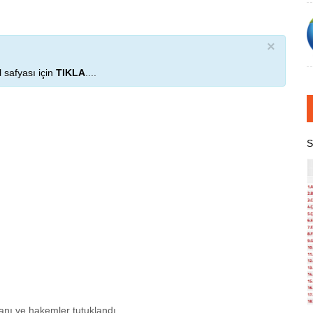
×
 safyası için
TIKLA
....
S
anı ve hakemler tutuklandı