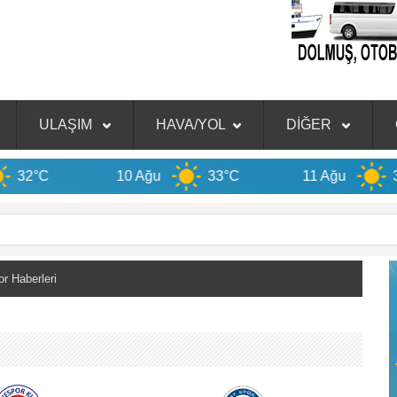
ULAŞIM
HAVA/YOL
DİĞER
10 Ağu
33°C
11 Ağu
33°C
 Haberleri