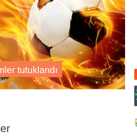
ler tutuklandı
ber