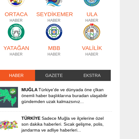
ORTACA
SEYDİKEMER
ULA
HABER
HABER
HABER
YATAĞAN
MBB
VALİLİK
HABER
HABER
HABER
HABER
GAZETE
EKSTRA
MUĞLA
Türkiye'de ve dünyada öne çIkan
önemli haber başlıklarına buradan ulaşabilir
gündemden uzak kalmazsınız...
TÜRKİYE
Sadece Muğla ve ilçelerine özel
son dakika haberleri. Sıcak gelişme, polis,
jandarma ve adliye haberleri...