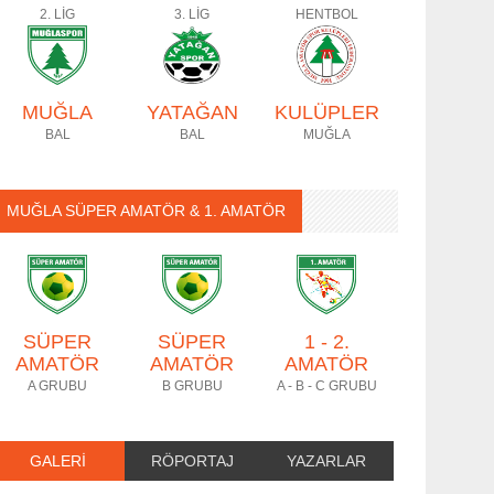
2. LİG
3. LİG
HENTBOL
MUĞLA
YATAĞAN
KULÜPLER
BAL
BAL
MUĞLA
MUĞLA SÜPER AMATÖR & 1. AMATÖR
SÜPER
SÜPER
1 - 2.
AMATÖR
AMATÖR
AMATÖR
A GRUBU
B GRUBU
A - B - C GRUBU
GALERİ
RÖPORTAJ
YAZARLAR