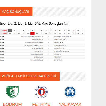
MAÇ SONUÇLARI
üper Lig, 2. Lig, 3. Lig, BAL Maç Sonuçları [...]
MUĞLA TEMSİLCİLERİ HABERLERİ
BODRUM
FETHİYE
YALIKAVAK