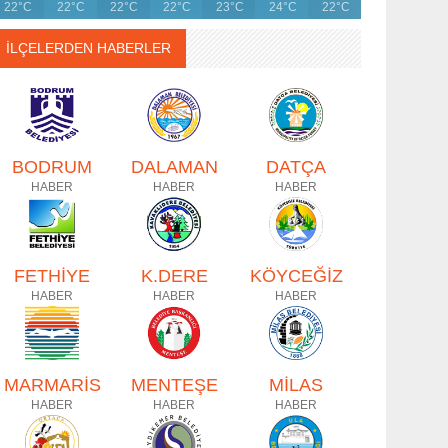
22°C
22°C
22°C
22°C
23°C
24°C
22°C
İLÇELERDEN HABERLER
BODRUM
DALAMAN
DATÇA
HABER
HABER
HABER
FETHİYE
K.DERE
KÖYCEĞİZ
HABER
HABER
HABER
MARMARİS
MENTEŞE
MİLAS
HABER
HABER
HABER