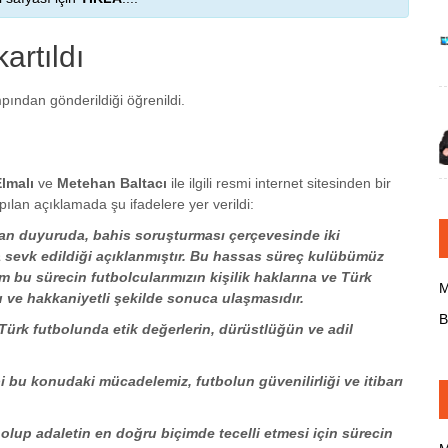
artıldı
mpından gönderildiği öğrenildi.
lmalı
ve
Metehan Baltacı
ile ilgili resmi internet sitesinden bir
ılan açıklamada şu ifadelere yer verildi:
an duyuruda, bahis soruşturması çerçevesinde iki
 sevk edildiği açıklanmıştır. Bu hassas süreç kulübümüz
üm bu sürecin futbolcularımızın kişilik haklarına ve Türk
M
ve hakkaniyetli şekilde sonuca ulaşmasıdır.
B
ürk futbolunda etik değerlerin, dürüstlüğün ve adil
 bu konudaki mücadelemiz, futbolun güvenilirliği ve itibarı
olup adaletin en doğru biçimde tecelli etmesi için sürecin