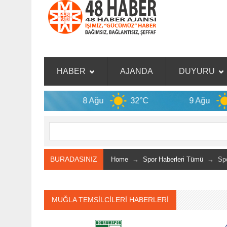
HABER
AJANDA
DUYURU
C
8 Ağu
32°C
9 Ağu
32°C
BURADASINIZ
Home
→
Spor Haberleri Tümü
→ Spor
MUĞLA TEMSİLCİLERİ HABERLERİ