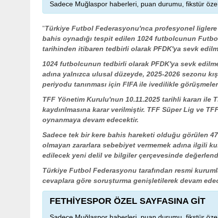
Sadece Muğlaspor haberleri, puan durumu, fikstür özel
"
Türkiye Futbol Federasyonu'nca profesyonel liglere
bahis oynadığı tespit edilen 1024 futbolcunun Futbol
tarihinden itibaren tedbirli olarak PFDK'ya sevk edilme
1024 futbolcunun tedbirli olarak PFDK'ya sevk edilme
adına yalnızca ulusal düzeyde, 2025-2026 sezonu kış 
periyodu tanınması için FIFA ile ivedilikle görüşmeler
TFF Yönetim Kurulu'nun 10.11.2025 tarihli kararı ile 
kaydırılmasına karar verilmiştir. TFF Süper Lig ve TF
oynanmaya devam edecektir.
Sadece tek bir kere bahis hareketi olduğu görülen 47
olmayan zararlara sebebiyet vermemek adına ilgili k
edilecek yeni delil ve bilgiler çerçevesinde değerlendi
Türkiye Futbol Federasyonu tarafından resmi kuruml
cevaplara göre soruşturma genişletilerek devam edec
FETHİYESPOR ÖZEL SAYFASINA GİT
Sadece Muğlaspor haberleri, puan durumu, fikstür özel