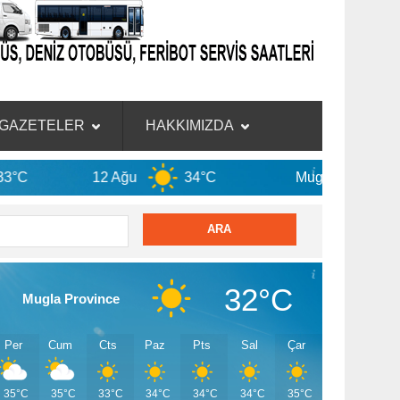
GAZETELER
HAKKIMIZDA
12 Ağu
34°C
Mugla Province
32°C
Mugla Province
Per
Cum
Cts
Paz
Pts
Sal
Çar
35°C
35°C
33°C
34°C
34°C
34°C
35°C