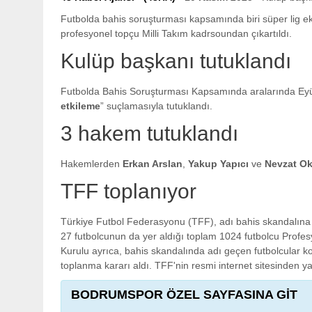
Futbolda bahis soruşturması kapsamında biri süper lig eki
profesyonel topçu Milli Takım kadrsoundan çıkartıldı.
Kulüp başkanı tutuklandı
Futbolda Bahis Soruşturması Kapsamında aralarında E
etkileme
” suçlamasıyla tutuklandı.
3 hakem tutuklandı
Hakemlerden
Erkan Arslan
,
Yakup Yapıcı
ve
Nevzat O
TFF toplanıyor
Türkiye Futbol Federasyonu (TFF), adı bahis skandalına ka
27 futbolcunun da yer aldığı toplam 1024 futbolcu Profes
Kurulu ayrıca, bahis skandalında adı geçen futbolcular
toplanma kararı aldı. TFF'nin resmi internet sitesinden ya
BODRUMSPOR ÖZEL SAYFASINA GİT