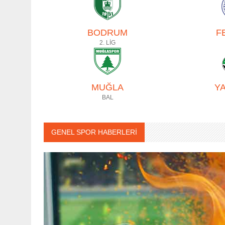
BODRUM
F
2. LİG
MUĞLA
Y
BAL
GENEL SPOR HABERLERİ