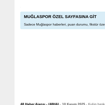
MUĞLASPOR ÖZEL SAYFASINA GİT
Sadece Muğlaspor haberleri, puan durumu, fikstür özel
48 Haber Ajansı - (48HA)
-
10 Kasım 2025
- Kulüp başk