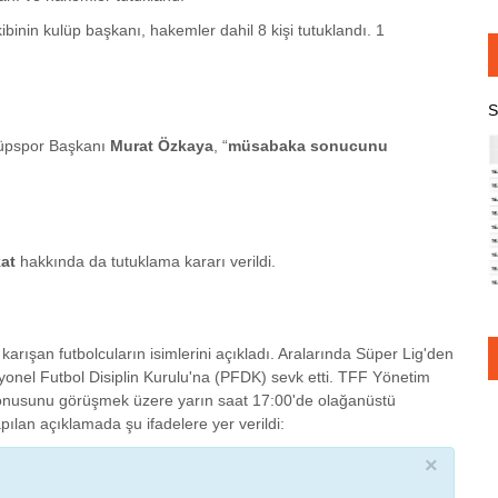
binin kulüp başkanı, hakemler dahil 8 kişi tutuklandı. 1
S
yüpspor Başkanı
Murat Özkaya
, “
müsabaka sonucunu
kat
hakkında da tutuklama kararı verildi.
rışan futbolcuların isimlerini açıkladı. Aralarında Süper Lig'den
yonel Futbol Disiplin Kurulu'na (PFDK) sevk etti. TFF Yönetim
 konusunu görüşmek üzere yarın saat 17:00'de olağanüstü
pılan açıklamada şu ifadelere yer verildi:
×