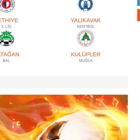
ETHİYE
YALIKAVAK
3. LİG
HENTBOL
ATAĞAN
KULÜPLER
BAL
MUĞLA