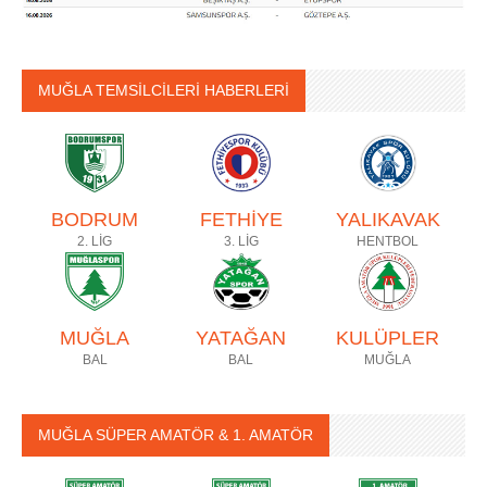
MUĞLA TEMSİLCİLERİ HABERLERİ
BODRUM
FETHİYE
YALIKAVAK
2. LİG
3. LİG
HENTBOL
MUĞLA
YATAĞAN
KULÜPLER
BAL
BAL
MUĞLA
MUĞLA SÜPER AMATÖR & 1. AMATÖR