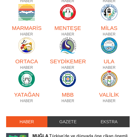
HABER
HABER
HABER
MARMARİS
MENTEŞE
MİLAS
HABER
HABER
HABER
ORTACA
SEYDİKEMER
ULA
HABER
HABER
HABER
YATAĞAN
MBB
VALİLİK
HABER
HABER
HABER
HABER
GAZETE
EKSTRA
MUĞLA
Türkiye'de ve dünyada öne çIkan önemli