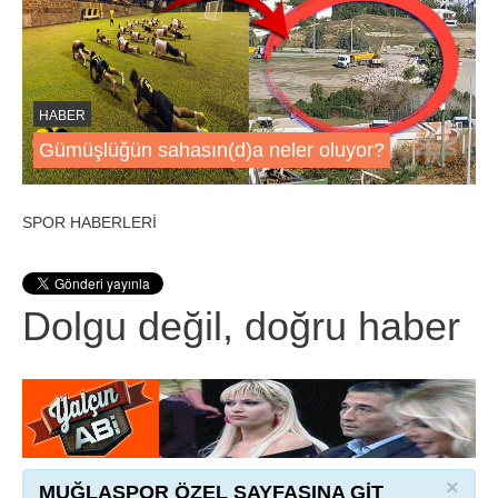
HABER
Gümüşlüğün sahasın(d)a neler oluyor?
SPOR HABERLERİ
Dolgu değil, doğru haber
×
MUĞLASPOR ÖZEL SAYFASINA GİT