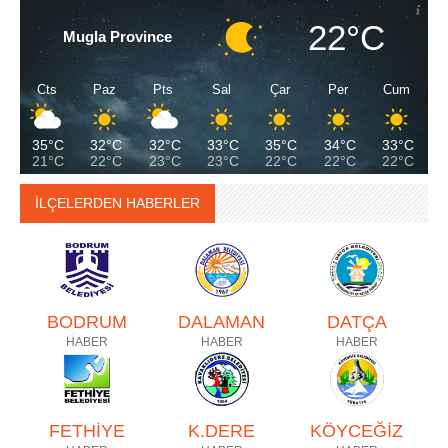
22°C
Mugla Province
Cts
Paz
Pts
Sal
Çar
Per
Cum
35°C
32°C
32°C
33°C
35°C
34°C
33°C
21°C
22°C
23°C
23°C
22°C
22°C
22°C
İLÇELERDEN HABERLER
BODRUM
DALAMAN
DATÇA
HABER
HABER
HABER
FETHİYE
K.DERE
KÖYCEĞİZ