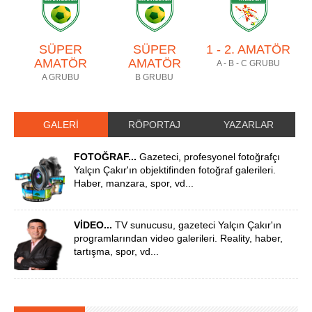
SÜPER
SÜPER
1 - 2. AMATÖR
AMATÖR
AMATÖR
A - B - C GRUBU
A GRUBU
B GRUBU
GALERİ
RÖPORTAJ
YAZARLAR
FOTOĞRAF...
Gazeteci, profesyonel fotoğrafçı
Yalçın Çakır'ın objektifinden fotoğraf galerileri.
Haber, manzara, spor, vd...
VİDEO...
TV sunucusu, gazeteci Yalçın Çakır'ın
programlarından video galerileri. Reality, haber,
tartışma, spor, vd...