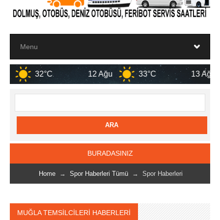
12 Ağu
33°C
13 Ağu
33°C
BURADASINIZ
Home
→
Spor Haberleri Tümü
→ Spor Haberleri
MUĞLA TEMSİLCİLERİ HABERLERİ