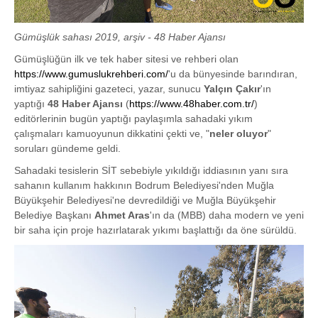
Gümüşlük sahası 2019, arşiv - 48 Haber Ajansı
Gümüşlüğün ilk ve tek haber sitesi ve rehberi olan
https://www.gumuslukrehberi.com/
'u da bünyesinde barındıran,
imtiyaz sahipliğini gazeteci, yazar, sunucu
Yalçın Çakır
'ın
yaptığı
48 Haber Ajansı
(
https://www.48haber.com.tr/
)
editörlerinin bugün yaptığı paylaşımla sahadaki yıkım
çalışmaları kamuoyunun dikkatini çekti ve, "
neler oluyor
"
soruları gündeme geldi.
Sahadaki tesislerin SİT sebebiyle yıkıldığı iddiasının yanı sıra
sahanın kullanım hakkının Bodrum Belediyesi'nden Muğla
Büyükşehir Belediyesi'ne devredildiği ve Muğla Büyükşehir
Belediye Başkanı
Ahmet Aras
'ın da (MBB) daha modern ve yeni
bir saha için proje hazırlatarak yıkımı başlattığı da öne sürüldü.