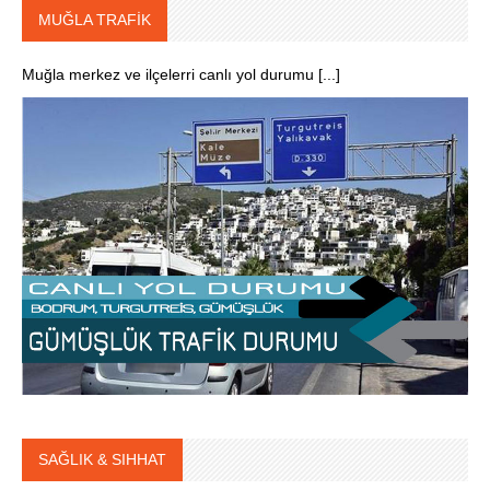
MUĞLA TRAFİK
Muğla merkez ve ilçelerri canlı yol durumu [...]
SAĞLIK & SIHHAT