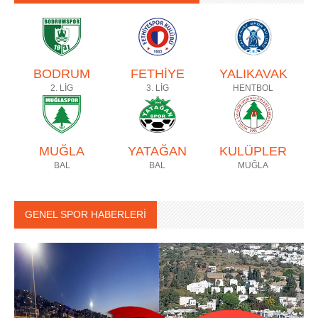
BODRUM
FETHİYE
YALIKAVAK
2. LİG
3. LİG
HENTBOL
MUĞLA
YATAĞAN
KULÜPLER
BAL
BAL
MUĞLA
GENEL SPOR HABERLERİ