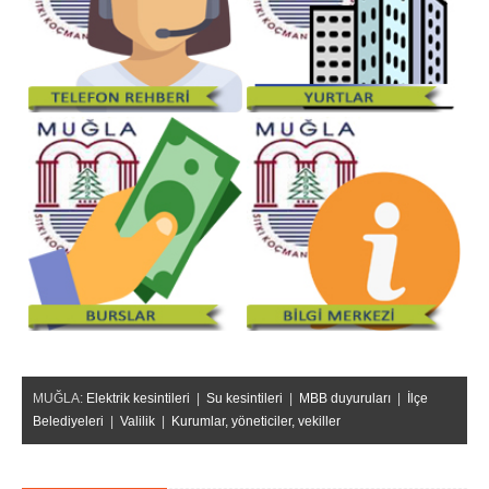
MUĞLA:
Elektrik kesintileri
|
Su kesintileri
|
MBB duyuruları
|
İlçe
Belediyeleri
|
Valilik
|
Kurumlar, yöneticiler, vekiller