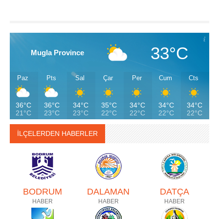
33°C
Mugla Province
Paz
Pts
Sal
Çar
Per
Cum
Cts
36°C
36°C
34°C
35°C
34°C
34°C
34°C
21°C
23°C
23°C
22°C
22°C
22°C
22°C
İLÇELERDEN HABERLER
BODRUM
DALAMAN
DATÇA
HABER
HABER
HABER