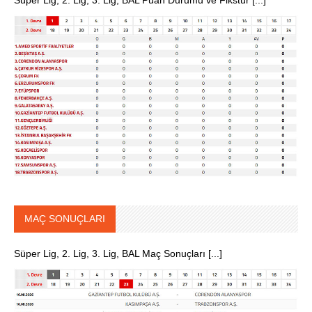
Süper Lig, 2. Lig, 3. Lig, BAL Puan Durumu ve Fikstür [...]
MAÇ SONUÇLARI
Süper Lig, 2. Lig, 3. Lig, BAL Maç Sonuçları [...]