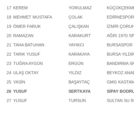
17
KEREM
YORULMAZ
KÜÇÜKÇEKME
18
MEHMET MUSTAFA
ÇOLAK
EDİRNESPOR
19
ÖMER FARUK
ÇALIŞKAN
İZMİR ÇORUH
20
RAMAZAN
KARAKURT
AĞRI 1970 S
21
TAHA BATUHAN
YAYIKCI
BURSASPOR
22
TARIK YUSUF
KARAKAYA
BURSA YILDI
23
TUĞRA AYGÜN
ERGÜN
BANDIRMA S
24
ULAŞ OKTAY
YILDIZ
BEYKOZ ANAD
25
YASİN
BAŞAYTAÇ
GMG KASTA
26
YUSUF
SERTKAYA
SİPAY BODR
27
YUSUF
TURSUN
SULTAN SU 