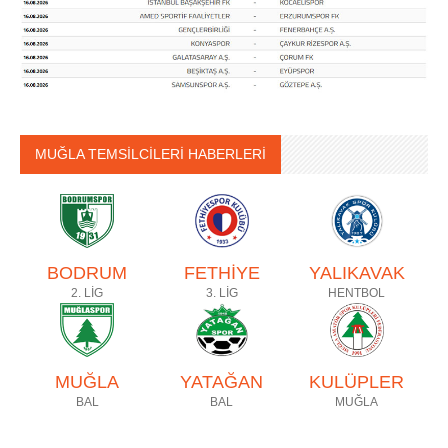
MUĞLA TEMSİLCİLERİ HABERLERİ
BODRUM
FETHİYE
YALIKAVAK
2. LİG
3. LİG
HENTBOL
MUĞLA
YATAĞAN
KULÜPLER
BAL
BAL
MUĞLA