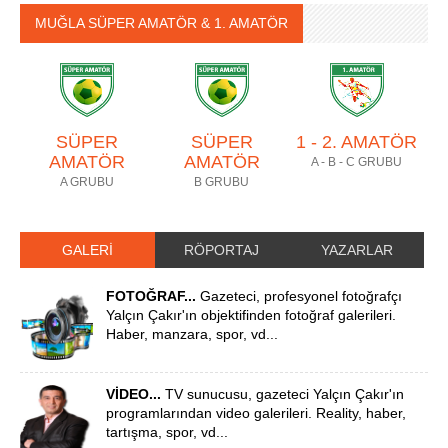
MUĞLA SÜPER AMATÖR & 1. AMATÖR
SÜPER
SÜPER
1 - 2. AMATÖR
AMATÖR
AMATÖR
A - B - C GRUBU
A GRUBU
B GRUBU
GALERİ
RÖPORTAJ
YAZARLAR
FOTOĞRAF...
Gazeteci, profesyonel fotoğrafçı
Yalçın Çakır'ın objektifinden fotoğraf galerileri.
Haber, manzara, spor, vd...
VİDEO...
TV sunucusu, gazeteci Yalçın Çakır'ın
programlarından video galerileri. Reality, haber,
tartışma, spor, vd...