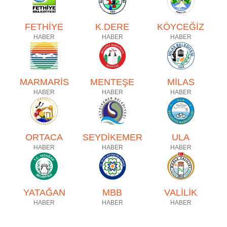
FETHİYE
K.DERE
KÖYCEĞİZ
HABER
HABER
HABER
MARMARİS
MENTEŞE
MİLAS
HABER
HABER
HABER
ORTACA
SEYDİKEMER
ULA
HABER
HABER
HABER
YATAĞAN
MBB
VALİLİK
HABER
HABER
HABER