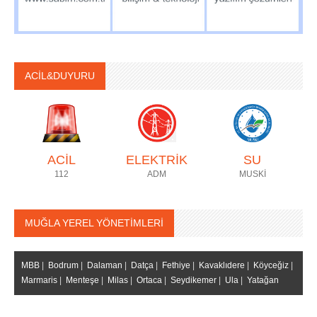
ACİL&DUYURU
ACİL
ELEKTRİK
SU
112
ADM
MUSKİ
MUĞLA YEREL YÖNETİMLERİ
MBB
|
Bodrum
|
Dalaman
|
Datça
|
Fethiye
|
Kavaklıdere
|
Köyceğiz
|
Marmaris
|
Menteşe
|
Milas
|
Ortaca
|
Seydikemer
|
Ula
|
Yatağan