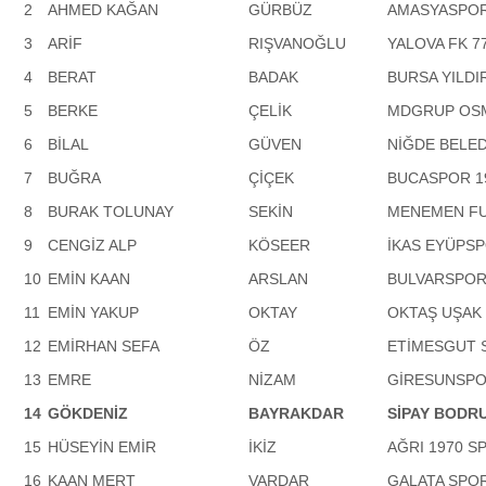
2
AHMED KAĞAN
GÜRBÜZ
AMASYASPOR
3
ARİF
RIŞVANOĞLU
YALOVA FK 7
4
BERAT
BADAK
BURSA YILDI
5
BERKE
ÇELİK
MDGRUP OS
6
BİLAL
GÜVEN
NİĞDE BELED
7
BUĞRA
ÇİÇEK
BUCASPOR 1
8
BURAK TOLUNAY
SEKİN
MENEMEN FU
9
CENGİZ ALP
KÖSEER
İKAS EYÜPS
10
EMİN KAAN
ARSLAN
BULVARSPO
11
EMİN YAKUP
OKTAY
OKTAŞ UŞAK 
12
EMİRHAN SEFA
ÖZ
ETİMESGUT 
13
EMRE
NİZAM
GİRESUNSP
14
GÖKDENİZ
BAYRAKDAR
SİPAY BODR
15
HÜSEYİN EMİR
İKİZ
AĞRI 1970 S
16
KAAN MERT
VARDAR
GALATA SPO