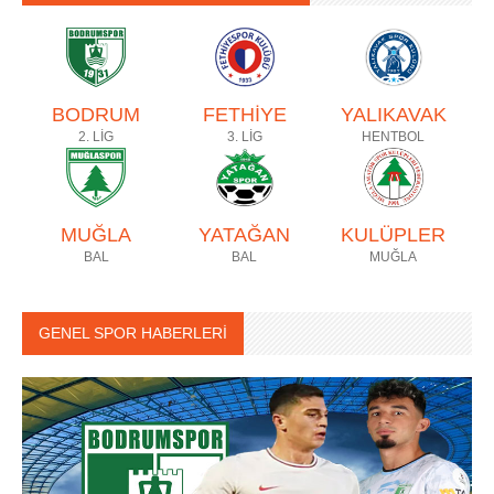
BODRUM
FETHİYE
YALIKAVAK
2. LİG
3. LİG
HENTBOL
MUĞLA
YATAĞAN
KULÜPLER
BAL
BAL
MUĞLA
GENEL SPOR HABERLERİ