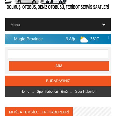
 Province
9 Ağu
36°C
10 Ağu
BURADASINIZ
Home
→
Spor Haberleri Tümü
→ Spor Haberleri
MUĞLA TEMSİLCİLERİ HABERLERİ