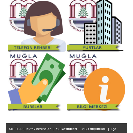
MUĞLA:
Elektrik kesintileri
|
Su kesintileri
|
MBB duyuruları
|
İlçe