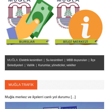
MUĞLA:
Elektrik kesintileri
|
Su kesintileri
|
MBB duyuruları
|
İlçe
Belediyeleri
|
Valilik
|
Kurumlar, yöneticiler, vekiller
MUĞLA TRAFİK
Muğla merkez ve ilçelerri canlı yol durumu [...]