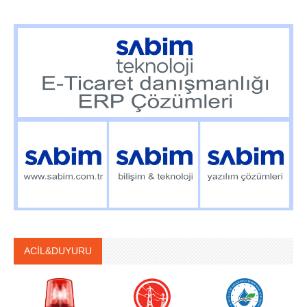
ACİL&DUYURU