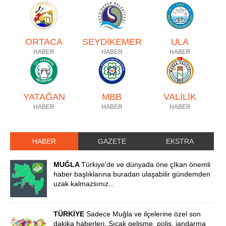
ORTACA
SEYDİKEMER
ULA
HABER
HABER
HABER
YATAĞAN
MBB
VALİLİK
HABER
HABER
HABER
HABER
GAZETE
EKSTRA
MUĞLA
Türkiye'de ve dünyada öne çIkan önemli
haber başlıklarına buradan ulaşabilir gündemden
uzak kalmazsınız...
TÜRKİYE
Sadece Muğla ve ilçelerine özel son
dakika haberleri. Sıcak gelişme, polis, jandarma