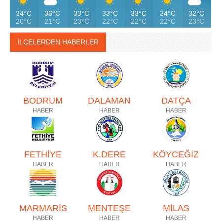
34°C
36°C
33°C
33°C
33°C
34°C
32°C
20°C
21°C
23°C
22°C
22°C
22°C
23°C
İLÇELERDEN HABERLER
BODRUM
DALAMAN
DATÇA
HABER
HABER
HABER
FETHİYE
K.DERE
KÖYCEĞİZ
HABER
HABER
HABER
MARMARİS
MENTEŞE
MİLAS
HABER
HABER
HABER