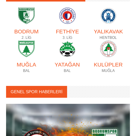
BODRUM
FETHİYE
YALIKAVAK
2. LİG
3. LİG
HENTBOL
MUĞLA
YATAĞAN
KULÜPLER
BAL
BAL
MUĞLA
GENEL SPOR HABERLERİ