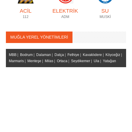
ACİL
ELEKTRİK
SU
112
ADM
MUSKİ
MUĞLA YEREL YÖNETİMLERİ
MBB
|
Bodrum
|
Dalaman
|
Datça
|
Fethiye
|
Kavaklıdere
|
Köyceğiz
|
Marmaris
|
Menteşe
|
Milas
|
Ortaca
|
Seydikemer
|
Ula
|
Yatağan