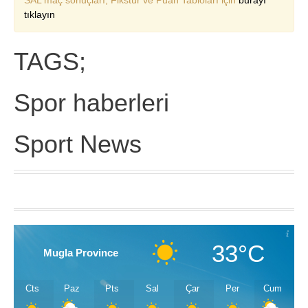
SAL maç sonuçları, Fikstür ve Puan Tabloları için
burayı
tıklayın
TAGS;
Spor haberleri
Sport News
33°C
Mugla Province
Cts
Paz
Pts
Sal
Çar
Per
Cum