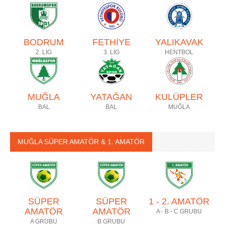
BODRUM
FETHİYE
YALIKAVAK
2. LİG
3. LİG
HENTBOL
MUĞLA
YATAĞAN
KULÜPLER
BAL
BAL
MUĞLA
MUĞLA SÜPER AMATÖR & 1. AMATÖR
SÜPER
SÜPER
1 - 2. AMATÖR
AMATÖR
AMATÖR
A - B - C GRUBU
A GRUBU
B GRUBU