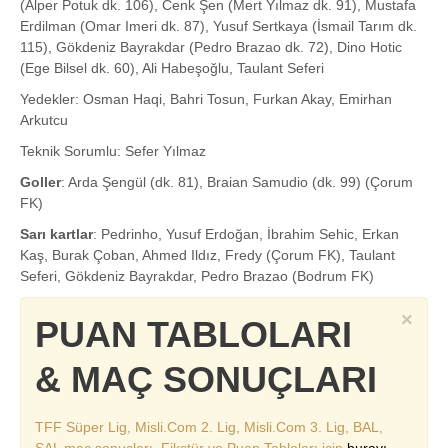
(Alper Potuk dk. 106), Cenk Şen (Mert Yılmaz dk. 91), Mustafa
Erdilman (Omar Imeri dk. 87), Yusuf Sertkaya (İsmail Tarım dk.
115), Gökdeniz Bayrakdar (Pedro Brazao dk. 72), Dino Hotic
(Ege Bilsel dk. 60), Ali Habeşoğlu, Taulant Seferi
Yedekler: Osman Haqi, Bahri Tosun, Furkan Akay, Emirhan
Arkutcu
Teknik Sorumlu: Sefer Yılmaz
Goller
: Arda Şengül (dk. 81), Braian Samudio (dk. 99) (Çorum
FK)
Sarı kartlar
: Pedrinho, Yusuf Erdoğan, İbrahim Sehic, Erkan
Kaş, Burak Çoban, Ahmed Ildız, Fredy (Çorum FK), Taulant
Seferi, Gökdeniz Bayrakdar, Pedro Brazao (Bodrum FK)
×
PUAN TABLOLARI
& MAÇ SONUÇLARI
TFF Süper Lig, Misli.Com 2. Lig, Misli.Com 3. Lig, BAL,