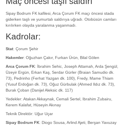
Maç öncesi taşlı saldırı
Sipay Bodrum FK kafilesi, Arca Çorum FK maçı öncesi stada
giderken taşlı ve yumurtalı saldırıya uğradı. Otobüsün camları
kırılırken olayda yaralanma yaşanmadı.
Kadrolar:
Stat
: Çorum Şehir
Hakemler
: Oğuzhan Çakır, Furkan Ürün, Bilal Gölen
Arca Çorum FK
: İbrahim Sehic, Joseph Attamah, Arda Şengül,
Üzeyir Ergün, Erkan Kaş, Serdar Gürler (Braian Samudio dk.
73), Pedrinho (Ferhat Yazgan dk. 100), Fredy, Mame Thiam
(Yusuf Erdoğan dk. 73), Oğuz Gürbulak (Ahmed Ildız dk. 73),
Burak Çoban (Danijel Aleksic dk. 117)
Yedekler: Atakan Akkaynak, Cemali Sertel, Ibrahim Zubairu,
Kerem Kalafat, Hüseyin Akınay
Teknik Direktör: Uğur Uçar
Sipay Bodrum FK
: Diogo Sousa, Arlind Ajeti, Berşan Yavuzay