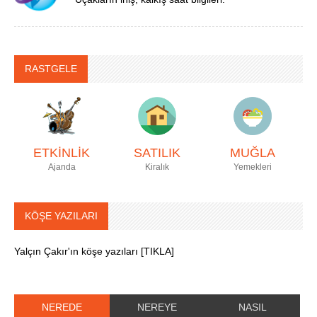
RASTGELE
ETKİNLİK
SATILIK
MUĞLA
Ajanda
Kiralık
Yemekleri
KÖŞE YAZILARI
Yalçın Çakır'ın köşe yazıları [TIKLA]
NEREDE
NEREYE
NASIL