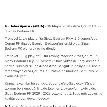
48 Haber Ajansı - (48HA)
-
15 Mayıs 2026
- Arca Çorum FK 2 -
0 Sipay Bodrum FK
Trendyol 1. Lig play-off'ta Sipay Bodrum FK'yi 2-0 yenen Arca
Çorum FK finalde Esenler Erokspor'un rakibi oldu. Sipay
Bodrum FK elenerek evine döndü...
Trendyol 1. Lig play-off 2. tur rövanş maçında Arca Çorum FK,
Sipay Bodrum FK'yi 2-0 yenerek finale yükseldi. Karşılaşmanın
normal süresini 81. dakikada
Arda Şengül
'ün golüyle 1-0 üstün
tamamlayan Arca Çorum FK, uzatma bölümünde
Samudio
ile
skoru 2-0 yaptı.
Kırmızı-siyahlılar bu sonuçla Süper Lig'e yükselecek 3'üncü
takımın belirleneceği finalde Esenler Erokspor'un rakibi oldu.
Sipay Bodrum FK 2026 - 2027 sezonunda 1. ligde mücadelesine
kaldığı yerden devam edecek.