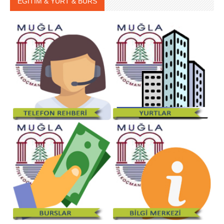
EĞİTİM & YURT & BURS