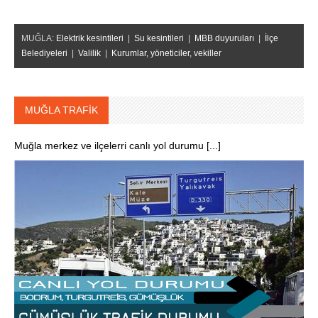
MUĞLA:
Elektrik kesintileri
|
Su kesintileri
|
MBB duyuruları
|
İlçe
Belediyeleri
|
Valilik
|
Kurumlar, yöneticiler, vekiller
MUĞLA TRAFİK
Muğla merkez ve ilçelerri canlı yol durumu [...]