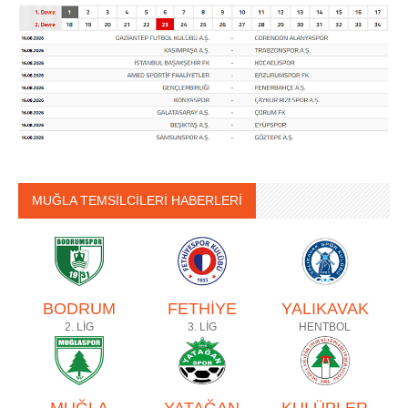
MUĞLA TEMSİLCİLERİ HABERLERİ
BODRUM
FETHİYE
YALIKAVAK
2. LİG
3. LİG
HENTBOL