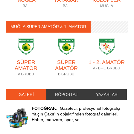
MUĞLA
YATAĞAN
KULÜPLER
BAL
BAL
MUĞLA
MUĞLA SÜPER AMATÖR & 1. AMATÖR
SÜPER
SÜPER
1 - 2. AMATÖR
AMATÖR
AMATÖR
A - B - C GRUBU
A GRUBU
B GRUBU
GALERİ
RÖPORTAJ
YAZARLAR
FOTOĞRAF...
Gazeteci, profesyonel fotoğrafçı
Yalçın Çakır'ın objektifinden fotoğraf galerileri.
Haber, manzara, spor, vd...