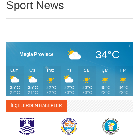
Sport News
34°C
Mugla Province
Cum
Cts
Paz
Pts
Sal
Çar
Per
35°C
35°C
32°C
32°C
33°C
35°C
34°C
22°C
21°C
22°C
23°C
23°C
22°C
22°C
İLÇELERDEN HABERLER