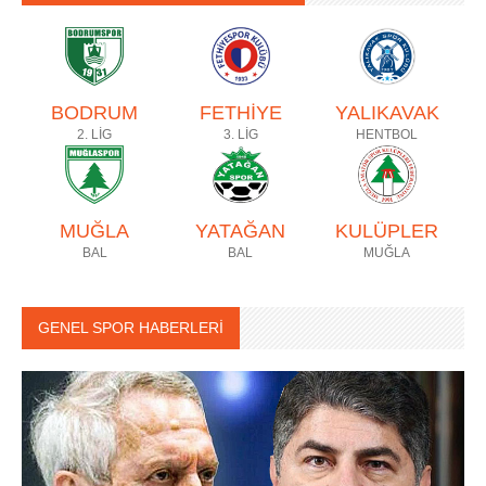
BODRUM
FETHİYE
YALIKAVAK
2. LİG
3. LİG
HENTBOL
MUĞLA
YATAĞAN
KULÜPLER
BAL
BAL
MUĞLA
GENEL SPOR HABERLERİ