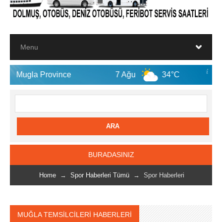
vince
7 Ağu
34°C
8 Ağu
3
BURADASINIZ
Home
→
Spor Haberleri Tümü
→ Spor Haberleri
MUĞLA TEMSİLCİLERİ HABERLERİ