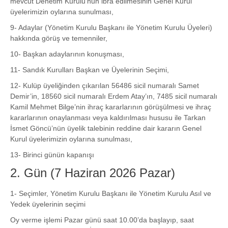
mevcut Denetim Kurulu’nun ibra edilmesinin Genel Kurul
üyelerimizin oylarına sunulması,
9- Adaylar (Yönetim Kurulu Başkanı ile Yönetim Kurulu Üyeleri)
hakkında görüş ve temenniler,
10- Başkan adaylarının konuşması,
11- Sandık Kurulları Başkan ve Üyelerinin Seçimi,
12- Kulüp üyeliğinden çıkarılan 56486 sicil numaralı Samet
Demir’in, 18560 sicil numaralı Erdem Atay’ın, 7485 sicil numaralı
Kamil Mehmet Bilge’nin ihraç kararlarının görüşülmesi ve ihraç
kararlarının onaylanması veya kaldırılması hususu ile Tarkan
İsmet Göncü’nün üyelik talebinin reddine dair kararın Genel
Kurul üyelerimizin oylarına sunulması,
13- Birinci günün kapanışı
2. Gün (7 Haziran 2026 Pazar)
1- Seçimler, Yönetim Kurulu Başkanı ile Yönetim Kurulu Asıl ve
Yedek üyelerinin seçimi
Oy verme işlemi Pazar günü saat 10.00’da başlayıp, saat