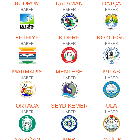
BODRUM
DALAMAN
DATÇA
HABER
HABER
HABER
FETHİYE
K.DERE
KÖYCEĞİZ
HABER
HABER
HABER
MARMARİS
MENTEŞE
MİLAS
HABER
HABER
HABER
ORTACA
SEYDİKEMER
ULA
HABER
HABER
HABER
YATAĞAN
MBB
VALİLİK