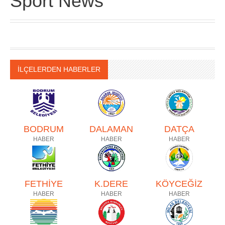
Sport News
İLÇELERDEN HABERLER
BODRUM
DALAMAN
DATÇA
HABER
HABER
HABER
FETHİYE
K.DERE
KÖYCEĞİZ
HABER
HABER
HABER