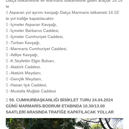
Datça istikametine ve Marmaris istikametine giden araçlar 14.15'
te
 Asparan yol ayrımı kavşağı Datça Marmaris istikameti 14.15'
te yol trafiğe kapatılacaktır.
 -İçmeler Asparan Kavşağı,
 -İçmeler Barbaros Caddesi,
 -İçmeler Cumhuriyet Caddesi,
 -Turban Kavşağı,
 -Marmaris Cumhuriyet Caddesi,
 -Adliye Kavşağı,
 -K.Seyfettin Elgin Bulvarı,
 -Atatürk Caddesi,
 -Atatürk Meydanı,
 -Gençlik Meydanı,
 -Hasan Işık Caddesi,
 -Mustafa Muğlalı Caddesi
 59. CUMHURBAŞKANLIĞI BİSİKLET TURU 24.04.2024
GÜNÜ MARMARİS-BODRUM ETABINDA 10.30/13.00
SAATLERİ ARASINDA TRAFİĞE KAPATILACAK YOLLAR