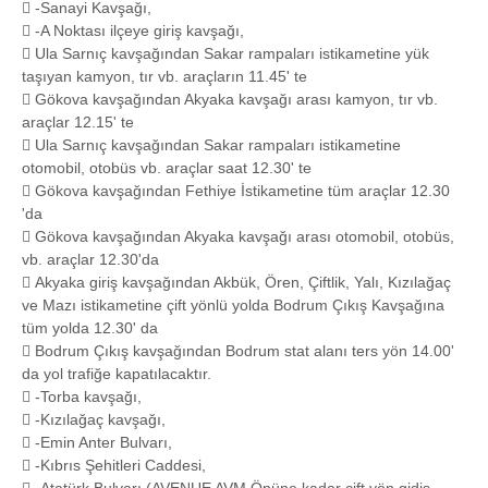
 -Sanayi Kavşağı,
 -A Noktası ilçeye giriş kavşağı,
 Ula Sarnıç kavşağından Sakar rampaları istikametine yük
taşıyan kamyon, tır vb. araçların 11.45' te
 Gökova kavşağından Akyaka kavşağı arası kamyon, tır vb.
araçlar 12.15' te
 Ula Sarnıç kavşağından Sakar rampaları istikametine
otomobil, otobüs vb. araçlar saat 12.30' te
 Gökova kavşağından Fethiye İstikametine tüm araçlar 12.30
'da
 Gökova kavşağından Akyaka kavşağı arası otomobil, otobüs,
vb. araçlar 12.30'da
 Akyaka giriş kavşağından Akbük, Ören, Çiftlik, Yalı, Kızılağaç
ve Mazı istikametine çift yönlü yolda Bodrum Çıkış Kavşağına
tüm yolda 12.30' da
 Bodrum Çıkış kavşağından Bodrum stat alanı ters yön 14.00'
da yol trafiğe kapatılacaktır.
 -Torba kavşağı,
 -Kızılağaç kavşağı,
 -Emin Anter Bulvarı,
 -Kıbrıs Şehitleri Caddesi,