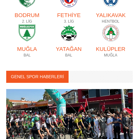
BODRUM
FETHİYE
YALIKAVAK
2. LİG
3. LİG
HENTBOL
MUĞLA
YATAĞAN
KULÜPLER
BAL
BAL
MUĞLA
GENEL SPOR HABERLERİ