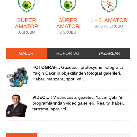
SÜPER
SÜPER
1 - 2. AMATÖR
AMATÖR
AMATÖR
A - B - C GRUBU
A GRUBU
B GRUBU
GALERİ
RÖPORTAJ
YAZARLAR
FOTOĞRAF...
Gazeteci, profesyonel fotoğrafçı
Yalçın Çakır'ın objektifinden fotoğraf galerileri.
Haber, manzara, spor, vd...
VİDEO...
TV sunucusu, gazeteci Yalçın Çakır'ın
programlarından video galerileri. Reality, haber,
tartışma, spor, vd...