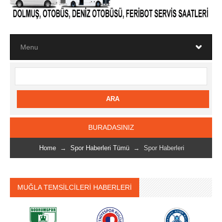
BURADASINIZ
Home
→
Spor Haberleri Tümü
→ Spor Haberleri
MUĞLA TEMSİLCİLERİ HABERLERİ