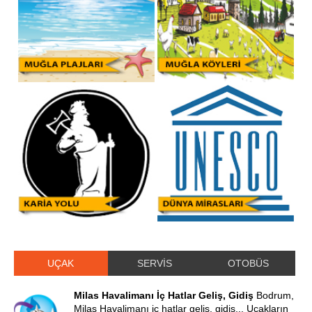
UÇAK
SERVİS
OTOBÜS
Milas Havalimanı İç Hatlar Geliş, Gidiş
Bodrum,
Milas Havalimanı iç hatlar geliş, gidiş... Uçakların