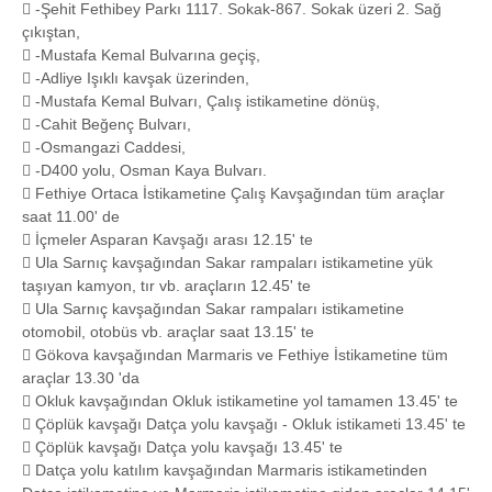
 -Şehit Fethibey Parkı 1117. Sokak-867. Sokak üzeri 2. Sağ
çıkıştan,
 -Mustafa Kemal Bulvarına geçiş,
 -Adliye Işıklı kavşak üzerinden,
 -Mustafa Kemal Bulvarı, Çalış istikametine dönüş,
 -Cahit Beğenç Bulvarı,
 -Osmangazi Caddesi,
 -D400 yolu, Osman Kaya Bulvarı.
 Fethiye Ortaca İstikametine Çalış Kavşağından tüm araçlar
saat 11.00' de
 İçmeler Asparan Kavşağı arası 12.15' te
 Ula Sarnıç kavşağından Sakar rampaları istikametine yük
taşıyan kamyon, tır vb. araçların 12.45' te
 Ula Sarnıç kavşağından Sakar rampaları istikametine
otomobil, otobüs vb. araçlar saat 13.15' te
 Gökova kavşağından Marmaris ve Fethiye İstikametine tüm
araçlar 13.30 'da
 Okluk kavşağından Okluk istikametine yol tamamen 13.45' te
 Çöplük kavşağı Datça yolu kavşağı - Okluk istikameti 13.45' te
 Çöplük kavşağı Datça yolu kavşağı 13.45' te
 Datça yolu katılım kavşağından Marmaris istikametinden