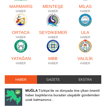
MARMARİS
MENTEŞE
MİLAS
HABER
HABER
HABER
ORTACA
SEYDİKEMER
ULA
HABER
HABER
HABER
YATAĞAN
MBB
VALİLİK
HABER
HABER
HABER
HABER
GAZETE
EKSTRA
MUĞLA
Türkiye'de ve dünyada öne çIkan önemli
haber başlıklarına buradan ulaşabilir gündemden
uzak kalmazsınız...