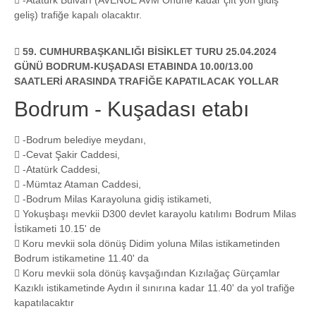
 -Atatürk Bulvarı (AVENUE AVM Önüne kadar çift yön gidiş
geliş) trafiğe kapalı olacaktır.
 59. CUMHURBAŞKANLIĞI BİSİKLET TURU 25.04.2024
GÜNÜ BODRUM-KUŞADASI ETABINDA 10.00/13.00
SAATLERİ ARASINDA TRAFİĞE KAPATILACAK YOLLAR
Bodrum - Kuşadası etabı
 -Bodrum belediye meydanı,
 -Cevat Şakir Caddesi,
 -Atatürk Caddesi,
 -Mümtaz Ataman Caddesi,
 -Bodrum Milas Karayoluna gidiş istikameti,
 Yokuşbaşı mevkii D300 devlet karayolu katılımı Bodrum Milas
İstikameti 10.15' de
 Koru mevkii sola dönüş Didim yoluna Milas istikametinden
Bodrum istikametine 11.40' da
 Koru mevkii sola dönüş kavşağından Kızılağaç Gürçamlar
Kazıklı istikametinde Aydın il sınırına kadar 11.40' da yol trafiğe
kapatılacaktır