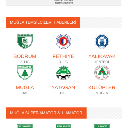
MUĞLA TEMSİLCİLERİ HABERLERİ
BODRUM
FETHİYE
YALIKAVAK
2. LİG
3. LİG
HENTBOL
MUĞLA
YATAĞAN
KULÜPLER
BAL
BAL
MUĞLA
MUĞLA SÜPER AMATÖR & 1. AMATÖR