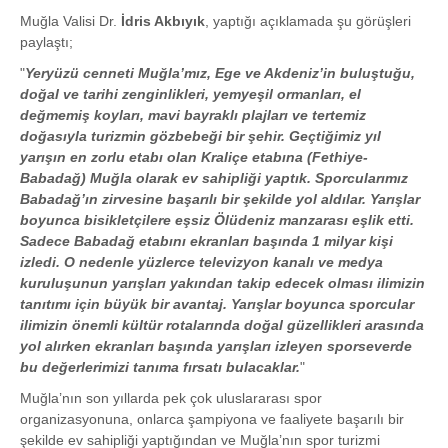
Muğla Valisi Dr.
İdris Akbıyık
, yaptığı açıklamada şu görüşleri
paylaştı;
"
Yeryüzü cenneti Muğla’mız, Ege ve Akdeniz’in buluştuğu,
doğal ve tarihi zenginlikleri, yemyeşil ormanları, el
değmemiş koyları, mavi bayraklı plajları ve tertemiz
doğasıyla turizmin gözbebeği bir şehir. Geçtiğimiz yıl
yarışın en zorlu etabı olan Kraliçe etabına (Fethiye-
Babadağ) Muğla olarak ev sahipliği yaptık. Sporcularımız
Babadağ’ın zirvesine başarılı bir şekilde yol aldılar. Yarışlar
boyunca bisikletçilere eşsiz Ölüdeniz manzarası eşlik etti.
Sadece Babadağ etabını ekranları başında 1 milyar kişi
izledi. O nedenle yüzlerce televizyon kanalı ve medya
kuruluşunun yarışları yakından takip edecek olması ilimizin
tanıtımı için büyük bir avantaj. Yarışlar boyunca sporcular
ilimizin önemli kültür rotalarında doğal güzellikleri arasında
yol alırken ekranları başında yarışları izleyen sporseverde
bu değerlerimizi tanıma fırsatı bulacaklar.
"
Muğla’nın son yıllarda pek çok uluslararası spor
organizasyonuna, onlarca şampiyona ve faaliyete başarılı bir
şekilde ev sahipliği yaptığından ve Muğla’nın spor turizmi