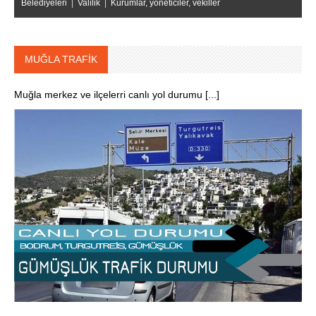
Belediyeleri
|
Valilik
|
Kurumlar, yöneticiler, vekiller
MUĞLA TRAFİK
Muğla merkez ve ilçelerri canlı yol durumu [...]