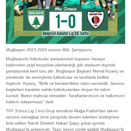
Muğlaspor 2023-2024 sezonu BAL Şampiyonu
Muğlasporlu futbolcular şampiyonluk kupasını havaya
kaldırırken yeşil-beyazlılar planlandığı gibi stadyum dışında
şampiyonluk kent turu attı. Muğlaspor Başkanı Menaf Kıyanç ve
yöneticiler de sevinçlerini futbolcular ve taraftarla birlikte
haykırdı. Kıyanç, "Birlik ve beraberlikten ödün vermedik. Sezona
başlarken karakter sahibi futbolculardan oluşan bir takım
kurduk. Bizleri mahcup etmediler. Taraftarlarımızın ve halkımızın
hakkını ödeyemeyiz" dedi.
TFF 3'üncü Lig 1'inci Grup temsilcisi Aliağa Futbol'dan takımı
sezona namağlup zirve yarışında devam ederken sözleşmesi
fesh edilen Teknik Direktör Hakan Şapçı şubat ayında
Muğlaspor'la anlaşmıştı. Taşçı sezon içinde geldiği Muğlaspor'la