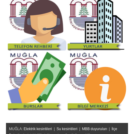
MUĞLA:
Elektrik kesintileri
|
Su kesintileri
|
MBB duyuruları
|
İlçe