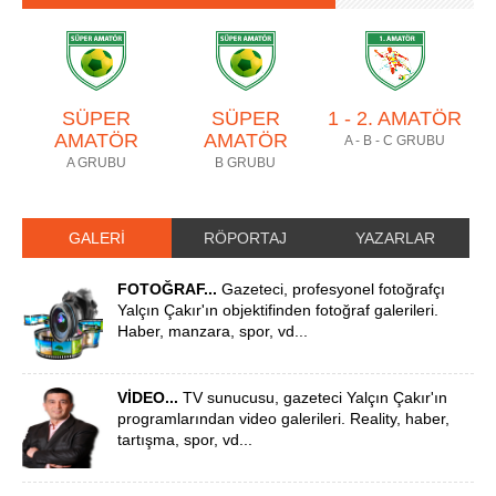
SÜPER
SÜPER
1 - 2. AMATÖR
AMATÖR
AMATÖR
A - B - C GRUBU
A GRUBU
B GRUBU
GALERİ
RÖPORTAJ
YAZARLAR
FOTOĞRAF...
Gazeteci, profesyonel fotoğrafçı
Yalçın Çakır'ın objektifinden fotoğraf galerileri.
Haber, manzara, spor, vd...
VİDEO...
TV sunucusu, gazeteci Yalçın Çakır'ın
programlarından video galerileri. Reality, haber,
tartışma, spor, vd...