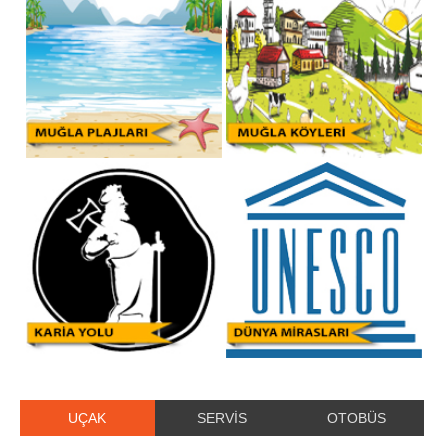
UÇAK
SERVİS
OTOBÜS