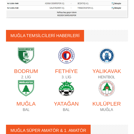
MUĞLA TEMSİLCİLERİ HABERLERİ
BODRUM
FETHİYE
YALIKAVAK
2. LİG
3. LİG
HENTBOL
MUĞLA
YATAĞAN
KULÜPLER
BAL
BAL
MUĞLA
MUĞLA SÜPER AMATÖR & 1. AMATÖR