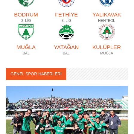
BODRUM
FETHİYE
YALIKAVAK
2. LİG
3. LİG
HENTBOL
MUĞLA
YATAĞAN
KULÜPLER
BAL
BAL
MUĞLA
GENEL SPOR HABERLERİ