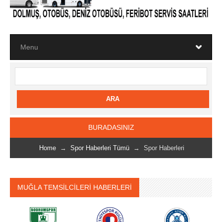
BURADASINIZ
Home
→
Spor Haberleri Tümü
→ Spor Haberleri
MUĞLA TEMSİLCİLERİ HABERLERİ