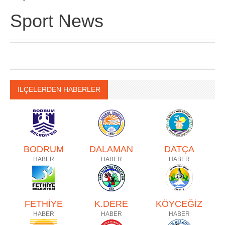
Sport News
İLÇELERDEN HABERLER
BODRUM
DALAMAN
DATÇA
HABER
HABER
HABER
FETHİYE
K.DERE
KÖYCEĞİZ
HABER
HABER
HABER