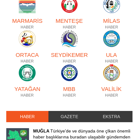
MARMARİS
MENTEŞE
MİLAS
HABER
HABER
HABER
ORTACA
SEYDİKEMER
ULA
HABER
HABER
HABER
YATAĞAN
MBB
VALİLİK
HABER
HABER
HABER
HABER
GAZETE
EKSTRA
MUĞLA
Türkiye'de ve dünyada öne çIkan önemli
haber başlıklarına buradan ulaşabilir gündemden