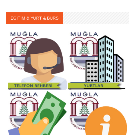
EĞİTİM & YURT & BURS