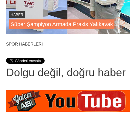
HABER
Süper Şampiyon Armada Praxis Yalıkavak
SPOR HABERLERİ
Dolgu değil, doğru haber