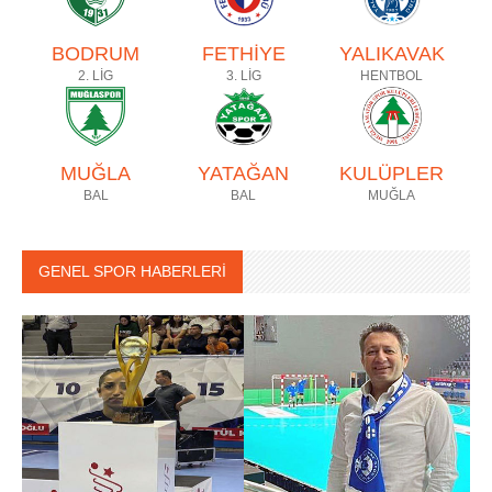
BODRUM
FETHİYE
YALIKAVAK
2. LİG
3. LİG
HENTBOL
MUĞLA
YATAĞAN
KULÜPLER
BAL
BAL
MUĞLA
GENEL SPOR HABERLERİ