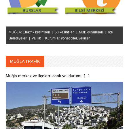
MUĞLA:
Elektrik kesintileri
|
Su kesintileri
|
MBB duyuruları
|
İlçe
Belediyeleri
|
Valilik
|
Kurumlar, yöneticiler, vekiller
MUĞLA TRAFİK
Muğla merkez ve ilçelerri canlı yol durumu [...]