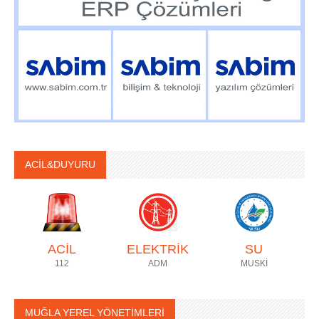
ACİL&DUYURU
ACİL
ELEKTRİK
SU
112
ADM
MUSKİ
MUĞLA YEREL YÖNETİMLERİ