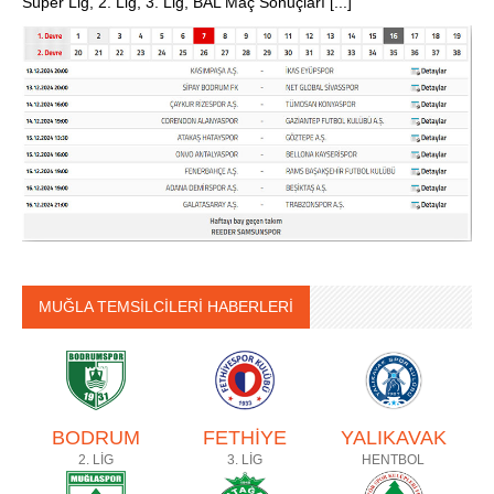
Süper Lig, 2. Lig, 3. Lig, BAL Maç Sonuçları [...]
MUĞLA TEMSİLCİLERİ HABERLERİ
BODRUM
FETHİYE
YALIKAVAK
2. LİG
3. LİG
HENTBOL