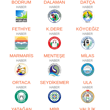
BODRUM
DALAMAN
DATÇA
HABER
HABER
HABER
FETHİYE
K.DERE
KÖYCEĞİZ
HABER
HABER
HABER
MARMARİS
MENTEŞE
MİLAS
HABER
HABER
HABER
ORTACA
SEYDİKEMER
ULA
HABER
HABER
HABER
YATAĞAN
MBB
VALİLİK