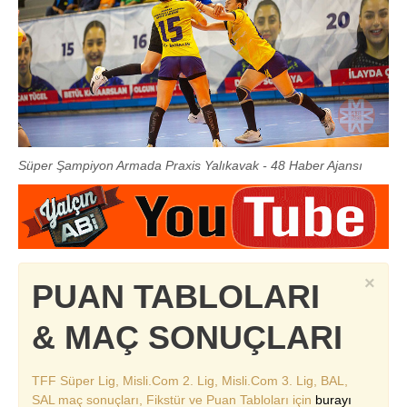
Süper Şampiyon Armada Praxis Yalıkavak - 48 Haber Ajansı
×
PUAN TABLOLARI
& MAÇ SONUÇLARI
TFF Süper Lig, Misli.Com 2. Lig, Misli.Com 3. Lig, BAL,
SAL maç sonuçları, Fikstür ve Puan Tabloları için
burayı