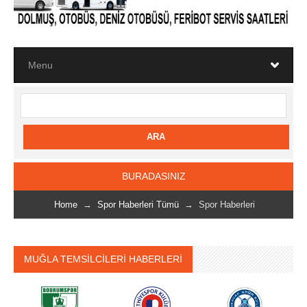
BURADASINIZ
Home
→
Spor Haberleri Tümü
→ Spor Haberleri
MUĞLA TEMSİLCİLERİ HABERLERİ