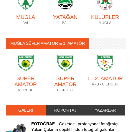
MUĞLA
YATAĞAN
KULÜPLER
BAL
BAL
MUĞLA
MUĞLA SÜPER AMATÖR & 1. AMATÖR
SÜPER
SÜPER
1 - 2. AMATÖR
AMATÖR
AMATÖR
A - B - C GRUBU
A GRUBU
B GRUBU
GALERİ
RÖPORTAJ
YAZARLAR
FOTOĞRAF...
Gazeteci, profesyonel fotoğrafçı
Yalçın Çakır'ın objektifinden fotoğraf galerileri.