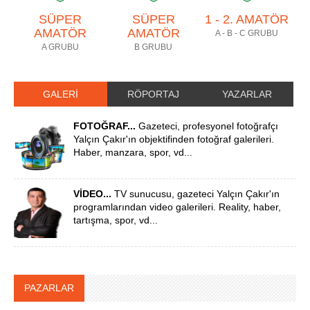
SÜPER
SÜPER
1 - 2. AMATÖR
AMATÖR
AMATÖR
A - B - C GRUBU
A GRUBU
B GRUBU
GALERİ
RÖPORTAJ
YAZARLAR
FOTOĞRAF...
Gazeteci, profesyonel fotoğrafçı
Yalçın Çakır'ın objektifinden fotoğraf galerileri.
Haber, manzara, spor, vd...
VİDEO...
TV sunucusu, gazeteci Yalçın Çakır'ın
programlarından video galerileri. Reality, haber,
tartışma, spor, vd...
PAZARLAR