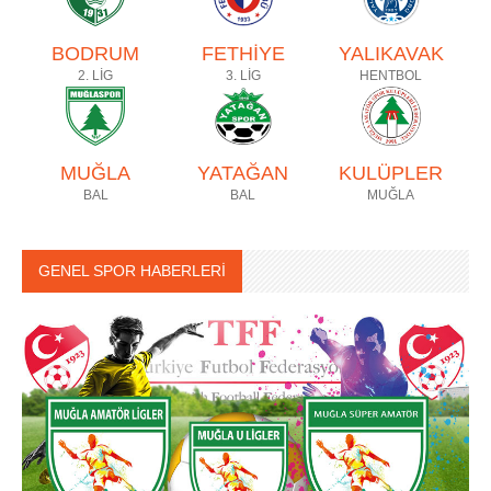
BODRUM
FETHİYE
YALIKAVAK
2. LİG
3. LİG
HENTBOL
MUĞLA
YATAĞAN
KULÜPLER
BAL
BAL
MUĞLA
GENEL SPOR HABERLERİ