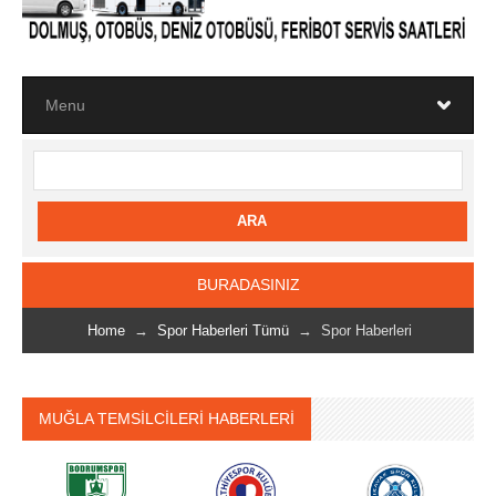
BURADASINIZ
Home
→
Spor Haberleri Tümü
→ Spor Haberleri
MUĞLA TEMSİLCİLERİ HABERLERİ