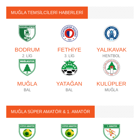
MUĞLA TEMSİLCİLERİ HABERLERİ
BODRUM
FETHİYE
YALIKAVAK
2. LİG
3. LİG
HENTBOL
MUĞLA
YATAĞAN
KULÜPLER
BAL
BAL
MUĞLA
MUĞLA SÜPER AMATÖR & 1. AMATÖR