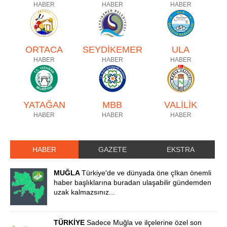
HABER
HABER
HABER
ORTACA
SEYDİKEMER
ULA
HABER
HABER
HABER
YATAĞAN
MBB
VALİLİK
HABER
HABER
HABER
HABER
GAZETE
EKSTRA
MUĞLA
Türkiye'de ve dünyada öne çIkan önemli
haber başlıklarına buradan ulaşabilir gündemden
uzak kalmazsınız...
TÜRKİYE
Sadece Muğla ve ilçelerine özel son