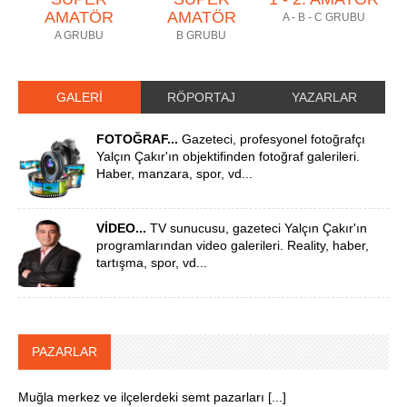
AMATÖR
AMATÖR
A - B - C GRUBU
A GRUBU
B GRUBU
GALERİ
RÖPORTAJ
YAZARLAR
FOTOĞRAF...
Gazeteci, profesyonel fotoğrafçı
Yalçın Çakır'ın objektifinden fotoğraf galerileri.
Haber, manzara, spor, vd...
VİDEO...
TV sunucusu, gazeteci Yalçın Çakır'ın
programlarından video galerileri. Reality, haber,
tartışma, spor, vd...
PAZARLAR
Muğla merkez ve ilçelerdeki semt pazarları [...]