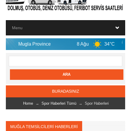
Province
8 Ağu
34°C
9 Ağu
BURADASINIZ
Home
→
Spor Haberleri Tümü
→ Spor Haberleri
MUĞLA TEMSİLCİLERİ HABERLERİ