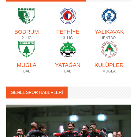
BODRUM
FETHİYE
YALIKAVAK
2. LİG
3. LİG
HENTBOL
MUĞLA
YATAĞAN
KULÜPLER
BAL
BAL
MUĞLA
GENEL SPOR HABERLERİ