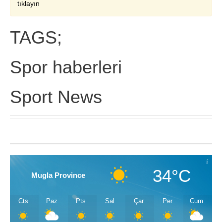
tıklayın
TAGS;
Spor haberleri
Sport News
34°C
Mugla Province
Cts
Paz
Pts
Sal
Çar
Per
Cum