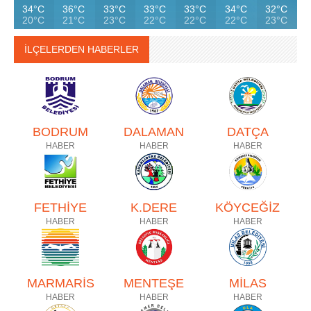
34°C
36°C
33°C
33°C
33°C
34°C
32°C
20°C
21°C
23°C
22°C
22°C
22°C
23°C
İLÇELERDEN HABERLER
BODRUM
DALAMAN
DATÇA
HABER
HABER
HABER
FETHİYE
K.DERE
KÖYCEĞİZ
HABER
HABER
HABER
MARMARİS
MENTEŞE
MİLAS
HABER
HABER
HABER