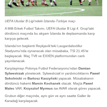
UEFA Uluslar B Ligi'ndeki İzlanda-Türkiye maçı
A Milli Erkek Futbol Takımı, UEFA Uluslar B Ligi 4. Grup'taki
dördüncü maçında bu akşam İzlanda ile deplasmanda karşı
karşıya gelecek.
İzlanda'nın başkenti Reykjavík'teki Laugardalsvöllur
Stadyumu'nda oynanacak olan müsabaka, TSİ 21.45'te
başlayacak. Maç TV8 ve EXXEN platformundan canlı
yayınlanacak.
Karşılaşmayı Polonya Futbol Federasyonu'ndan
Damian
Sylwestrzak
yönetecek. Sylwestrzak'ın yardımcılıklarını
Paweł
Sokolnicki
ve
Bartosz Kaszyński
yapacak. Müsabakanın
dördüncü hakemi
Marcin Kochanek
olacak. Maçta
Pawel
Malec
VAR,
Krzysztof Myrmus
ise AVAR olarak görev yapacak.
Grubun diğer maçında, aynı gün ve aynı saatte Galler ile
Karadağ karşılaşacak.