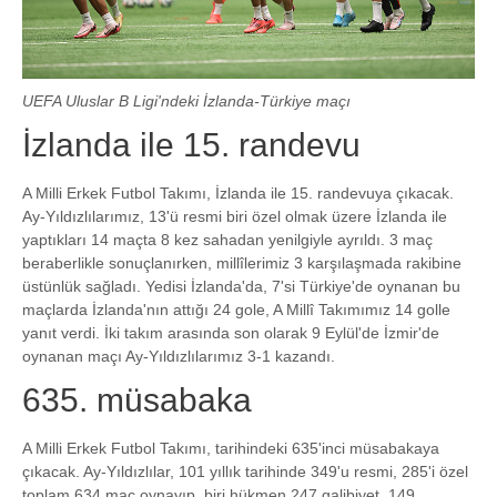
UEFA Uluslar B Ligi'ndeki İzlanda-Türkiye maçı
İzlanda ile 15. randevu
A Milli Erkek Futbol Takımı, İzlanda ile 15. randevuya çıkacak.
Ay-Yıldızlılarımız, 13'ü resmi biri özel olmak üzere İzlanda ile
yaptıkları 14 maçta 8 kez sahadan yenilgiyle ayrıldı. 3 maç
beraberlikle sonuçlanırken, millîlerimiz 3 karşılaşmada rakibine
üstünlük sağladı. Yedisi İzlanda'da, 7'si Türkiye'de oynanan bu
maçlarda İzlanda'nın attığı 24 gole, A Millî Takımımız 14 golle
yanıt verdi. İki takım arasında son olarak 9 Eylül'de İzmir'de
oynanan maçı Ay-Yıldızlılarımız 3-1 kazandı.
635. müsabaka
A Milli Erkek Futbol Takımı, tarihindeki 635'inci müsabakaya
çıkacak. Ay-Yıldızlılar, 101 yıllık tarihinde 349'u resmi, 285'i özel
toplam 634 maç oynayıp, biri hükmen 247 galibiyet, 149