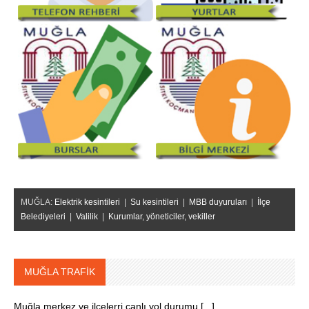
MUĞLA:
Elektrik kesintileri
|
Su kesintileri
|
MBB duyuruları
|
İlçe
Belediyeleri
|
Valilik
|
Kurumlar, yöneticiler, vekiller
MUĞLA TRAFİK
Muğla merkez ve ilçelerri canlı yol durumu [...]