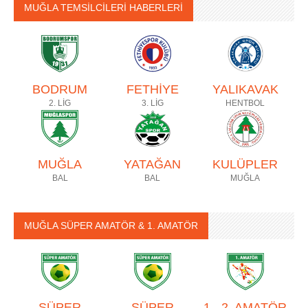
MUĞLA TEMSİLCİLERİ HABERLERİ
BODRUM
FETHİYE
YALIKAVAK
2. LİG
3. LİG
HENTBOL
MUĞLA
YATAĞAN
KULÜPLER
BAL
BAL
MUĞLA
MUĞLA SÜPER AMATÖR & 1. AMATÖR
SÜPER
SÜPER
1 - 2. AMATÖR