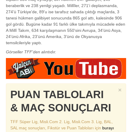
beraberlik ve 238 yenilgi yaşadı. Millîler, 271'i deplasmanda,
274'ü Türkiye'de, 89'u ise tarafsız sahada çıktığı maçlarda, 3
tanesi hükmen galibiyet sonucunda 865 gol attı, kalesinde 906
gol gördü. Bugüne kadar 91 farklı ülke takımıyla mücadele eden
A Millî Takım, 634 karşılaşmanın 550'sini Avrupa, 34'ünü Asya,
24'ünü Afrika, 23'ünü Amerika, 3'ünü de Okyanusya
temsilcileriyle yaptı.
Görseller TFF'den alıntıdır.
×
PUAN TABLOLARI
& MAÇ SONUÇLARI
TFF Süper Lig, Misli.Com 2. Lig, Misli.Com 3. Lig, BAL,
SAL maç sonuçları, Fikstür ve Puan Tabloları için
burayı