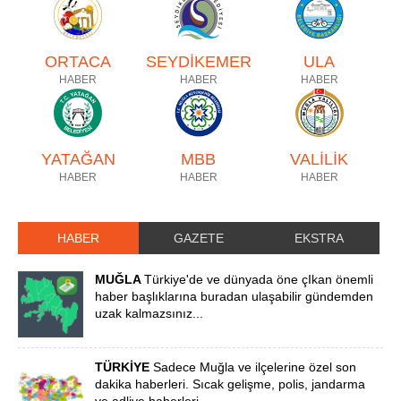
ORTACA
SEYDİKEMER
ULA
HABER
HABER
HABER
YATAĞAN
MBB
VALİLİK
HABER
HABER
HABER
HABER
GAZETE
EKSTRA
MUĞLA
Türkiye'de ve dünyada öne çIkan önemli
haber başlıklarına buradan ulaşabilir gündemden
uzak kalmazsınız...
TÜRKİYE
Sadece Muğla ve ilçelerine özel son
dakika haberleri. Sıcak gelişme, polis, jandarma