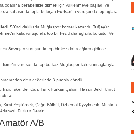
 odasına beraberlikle gitmek için yüklenmeye başladı ve
 ceza sahasında topla buluşan
Furkan
'ın vuruşunda top ağlara
rgiledi. 50'nci dakikada Muğlaspor korner kazandı.
Tuğay
'ın
ehmet
'in kafa vuruşunda top bir kez daha ağlarla buluştu. Ve
yuncu
Savaş
'ın vuruşunda top bir kez daha ağlara gidince
ı.
Emir
'in vuruşunda top bu kez Muğlaspor kalesinin ağlarıyla
asmanından altın değerinde 3 puanla döndü.
rhan, İskender Can, Tarık Furkan Çalışır, Hasan Bekil, Umut
rukıran
M
a, Sırat Yeşilördek, Çağrı Bülbül, Dzhemal Kyzylatesh, Mustafa
 Adamcıl, Furkan Demir
B
 Amatör A/B