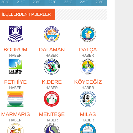
20°C
21°C
23°C
22°C
22°C
22°C
23°C
İLÇELERDEN HABERLER
BODRUM
DALAMAN
DATÇA
HABER
HABER
HABER
FETHİYE
K.DERE
KÖYCEĞİZ
HABER
HABER
HABER
MARMARİS
MENTEŞE
MİLAS
HABER
HABER
HABER