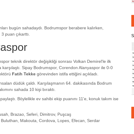
mları bugün sahadaydı. Bodrumspor berabere kalırken,
3 puan çıkarttı.
S
yaspor
 teknik direktör değişikliği sonrası Volkan Demirel'le ilk
karşılaştı. Sipay Bodrumspor, Corendon Alanyaspor ile 0-0
rektörü
Fatih Tekke
görevinden istifa ettiğini açıkladı.
salan düdük çaldı. Karşılaşmanın 64. dakikasında Bodrum
akımını sahada 10 kişi bıraktı.
aylaştı. Böylelikle ev sahibi ekip puanını 11'e, konuk takım ise
usah, Brazao, Seferi, Dimitrov, Puşcaş
ec, Buluthan, Makouta, Cordova, Lopes, Efecan, Serdar