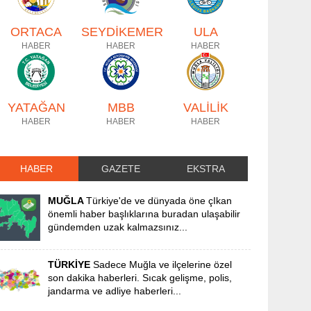
ORTACA
SEYDİKEMER
ULA
HABER
HABER
HABER
YATAĞAN
MBB
VALİLİK
HABER
HABER
HABER
HABER
GAZETE
EKSTRA
MUĞLA
Türkiye'de ve dünyada öne çIkan
önemli haber başlıklarına buradan ulaşabilir
gündemden uzak kalmazsınız...
TÜRKİYE
Sadece Muğla ve ilçelerine özel
son dakika haberleri. Sıcak gelişme, polis,
jandarma ve adliye haberleri...