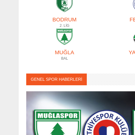
BODRUM
F
2. LİG
MUĞLA
Y
BAL
GENEL SPOR HABERLERİ