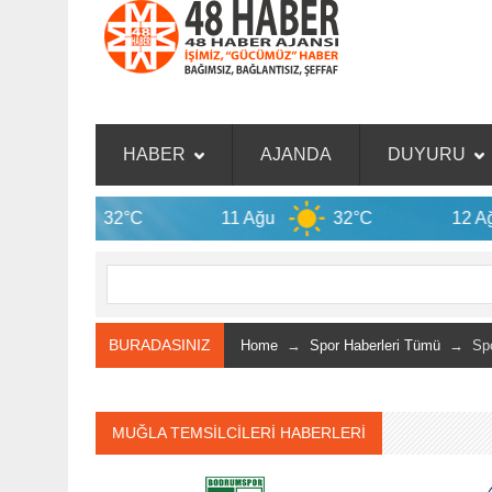
HABER
AJANDA
DUYURU
32°C
11 Ağu
32°C
12 Ağu
3
BURADASINIZ
Home
→
Spor Haberleri Tümü
→ Spor
MUĞLA TEMSİLCİLERİ HABERLERİ