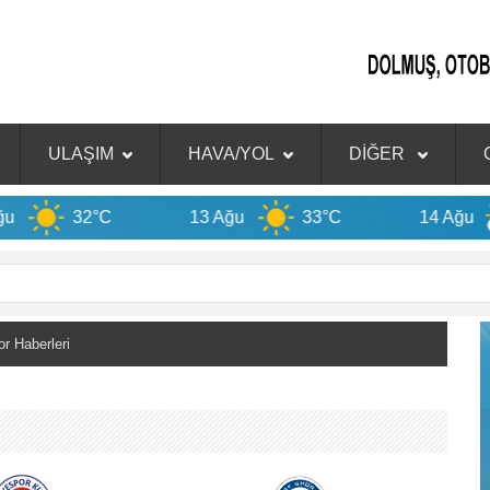
ULAŞIM
HAVA/YOL
DİĞER
2°C
13 Ağu
33°C
14 Ağu
31°C
 Haberleri