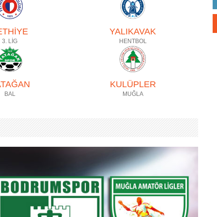
ETHİYE
YALIKAVAK
3. LİG
HENTBOL
ATAĞAN
KULÜPLER
BAL
MUĞLA