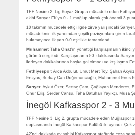
TFF Nesine 2. Lig Beyaz Grupta mücadele eden Fethiyesp
ekibi Sarıyer FK'ya 0 - 1 mağlup olarak çok önemli 3 pua
18 takımın mücadele ettiği ligde zirve yarışındaki Sarıye
mücadelenin ilk yarısından çeşitli pozisyonlara giren tar
bulamayınca ilk yarı 0-0 eşitlikle tamamlandı.
Muhammet Taha Onat
'ın yönettiği karşılaşmanın ikinci 
görüntü sergiledi. Karşılaşmanın 80. dakikasında Sarıye
ilerleyen dakikalarında başka gol olmadı ve krşılaşma Feth
Fethiyespor
: Arda Akbulut, Umut Mert Toy, Şahan Akyü
Erciyas, Berkay Can Değirmencioğlu, Muhammet Enes Er
Sarıyer
: Aykut Özer, Sertaç Çam, Çağlayan Menderes, 
Onur Eriş, Serdar Cansu, Taha Batuhan Yayıkçı, Musa Ş
İnegöl Kafkasspor 2 - 3 M
TFF Nesine 3. Lig 2. grupta mücadele eden Muğlaspor z
deplasmanda İnegöl Kafkasspor Kulübü ile oynadı. Çok zo
42'nci dakikada ev sahibi Kafkasspor atağında ceza sah