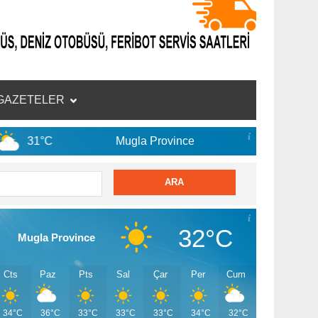
GAZETELER
Mugla Province
8 Ağu
34°C
32°C
Mugla Province
Cts
Paz
Pts
Sal
Çar
Per
Cum
34°C
36°C
33°C
33°C
33°C
34°C
32°C