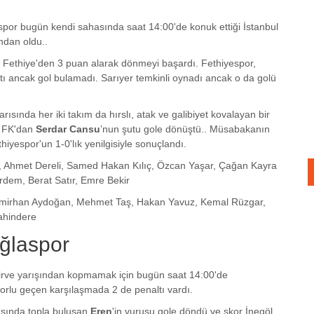
or bugün kendi sahasında saat 14:00'de konuk ettiği İstanbul
ndan oldu..
r, Fethiye'den 3 puan alarak dönmeyi başardı. Fethiyespor,
aftı ancak gol bulamadı. Sarıyer temkinli oynadı ancak o da golü
yarısında her iki takım da hırslı, atak ve galibiyet kovalayan bir
r FK'dan
Serdar Cansu
’nun şutu gole dönüştü.. Müsabakanın
iyespor'un 1-0'lık yenilgisiyle sonuçlandı.
z, Ahmet Dereli, Samed Hakan Kılıç, Özcan Yaşar, Çağan Kayra
dem, Berat Satır, Emre Bekir
Emirhan Aydoğan, Mehmet Taş, Hakan Yavuz, Kemal Rüzgar,
ahindere
uğlaspor
irve yarışından kopmamak için bugün saat 14:00'de
rlu geçen karşılaşmada 2 de penaltı vardı.
asında topla buluşan
Eren
'in vuruşu gole döndü ve skor İnegöl