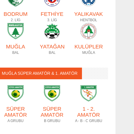
BODRUM
FETHİYE
YALIKAVAK
2. LİG
3. LİG
HENTBOL
MUĞLA
YATAĞAN
KULÜPLER
BAL
BAL
MUĞLA
MUĞLA SÜPER AMATÖR & 1. AMATÖR
SÜPER
SÜPER
1 - 2.
AMATÖR
AMATÖR
AMATÖR
A GRUBU
B GRUBU
A - B - C GRUBU