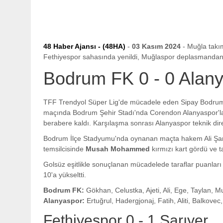
48 Haber Ajansı - (48HA)
-
03 Kasım 2024
-
Muğla takı
Fethiyespor sahasında yenildi, Muğlaspor deplasmandan 
Bodrum FK 0 - 0 Alan
TFF Trendyol Süper Lig'de mücadele eden Sipay Bodrumspor
maçında Bodrum Şehir Stadı'nda Corendon Alanyaspor'la 
berabere kaldı. Karşılaşma sonrası Alanyaspor teknik di
Bodrum İlçe Stadyumu'nda oynanan maçta hakem Ali Şan
temsilcisinde
Musah Mohammed
kırmızı kart gördü ve t
Golsüz eşitlikle sonuçlanan mücadelede taraflar puanları p
10'a yükseltti.
Bodrum FK:
Gökhan, Celustka, Ajeti, Ali, Ege, Taylan, M
Alanyaspor:
Ertuğrul, Hadergjonaj, Fatih, Aliti, Balkov
Fethiyespor 0 - 1 Sarıyer