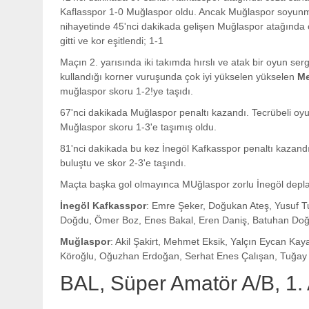
Kaflasspor 1-0 Muğlaspor oldu. Ancak Muğlaspor soyunma
nihayetinde 45'nci dakikada gelişen Muğlaspor atağında
gitti ve kor eşitlendi; 1-1
Maçın 2. yarısında iki takımda hırslı ve atak bir oyun se
kullandığı korner vuruşunda çok iyi yükselen yükselen
M
muğlaspor skoru 1-2!ye taşıdı.
67'nci dakikada Muğlaspor penaltı kazandı. Tecrübeli o
Muğlaspor skoru 1-3'e taşımış oldu.
81'nci dakikada bu kez İnegöl Kafkasspor penaltı kazand
buluştu ve skor 2-3'e taşındı.
Maçta başka gol olmayınca MUğlaspor zorlu İnegöl depl
İnegöl Kafkasspor
: Emre Şeker, Doğukan Ateş, Yusuf Tu
Doğdu, Ömer Boz, Enes Bakal, Eren Daniş, Batuhan Doğ
Muğlaspor
: Akil Şakirt, Mehmet Eksik, Yalçın Eycan Kay
Köroğlu, Oğuzhan Erdoğan, Serhat Enes Çalışan, Tuğay
BAL, Süper Amatör A/B, 1.