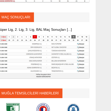
MAÇ SONUÇLARI
üper Lig, 2. Lig, 3. Lig, BAL Maç Sonuçları [...]
MUĞLA TEMSİLCİLERİ HABERLERİ