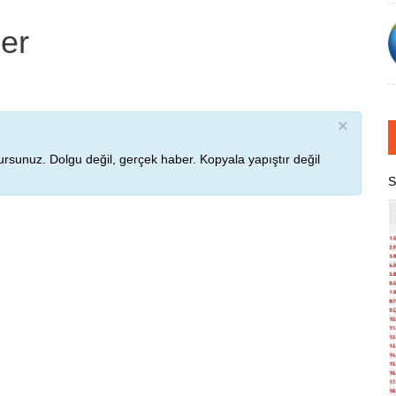
ber
×
rsunuz. Dolgu değil, gerçek haber. Kopyala yapıştır değil
S