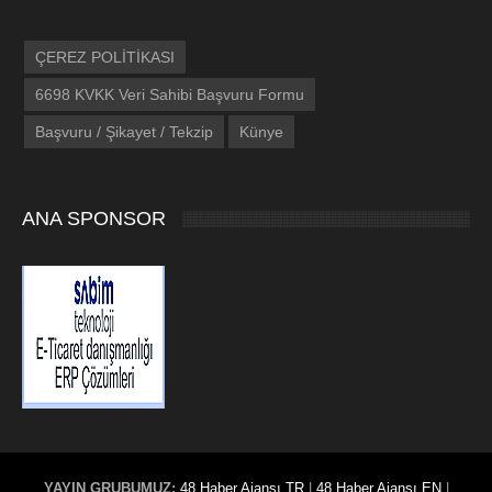
ÇEREZ POLİTİKASI
6698 KVKK Veri Sahibi Başvuru Formu
Başvuru / Şikayet / Tekzip
Künye
ANA SPONSOR
YAYIN GRUBUMUZ:
48 Haber Ajansı TR
|
48 Haber Ajansı EN
|