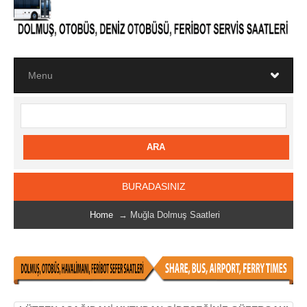
BURADASINIZ
Home
→ Muğla Dolmuş Saatleri