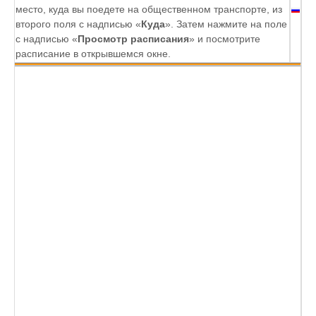
место, куда вы поедете на общественном транспорте, из
второго поля с надписью «
Куда
». Затем нажмите на поле
с надписью «
Просмотр расписания
» и посмотрите
расписание в открывшемся окне.