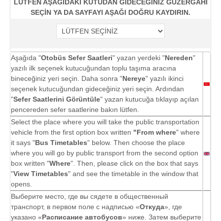
LÜTFEN AŞAĞIDAKİ KUTUDAN GİDECEĞİNİZ GÜZERGAHI
SEÇİN YA DA SAYFAYI AŞAĞI DOĞRU KAYDIRIN.
Aşağıda "
Otobüs Sefer Saatleri
" yazan yerdeki "
Nereden
"
yazılı ilk seçenek kutucuğundan toplu taşıma aracına
bineceğiniz yeri seçin. Daha sonra "
Nereye
" yazılı ikinci
seçenek kutucuğundan gideceğiniz yeri seçin. Ardından
"
Sefer Saatlerini Görüntüle
" yazan kutucuğa tıklayıp açılan
pencereden sefer saatlerine bakın lütfen.
Select the place where you will take the public transportation
vehicle from the first option box written
"From where
" where
it says "
Bus Timetables
" below. Then choose the place
where you will go by public transport from the second option
box written "
Where
". Then, please click on the box that says
"
View Timetables
" and see the timetable in the window that
opens.
Выберите место, где вы сядете в общественный
транспорт, в первом поле с надписью «
Откуда
», где
указано «
Расписание автобусов
» ниже. Затем выберите