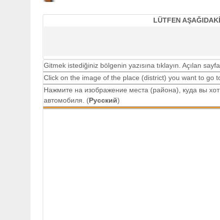
LÜTFEN AŞAĞIDAKİ
Gitmek istediğiniz bölgenin yazısına tıklayın. Açılan sayfa
Click on the image of the place (district) you want to go 
Нажмите на изображение места (района), куда вы хо
автомобиля. (
Русский
)