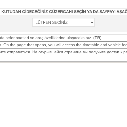
 KUTUDAN GİDECEĞİNİZ GÜZERGAHI SEÇİN YA DA SAYFAYI AŞAĞ
da sefer saatleri ve araç özelliklerine ulaşacaksınız. (
TR
)
to. On the page that opens, you will access the timetable and vehicle fea
тите отправиться. На открывшейся странице вы получите доступ к 