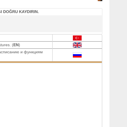
I DOĞRU KAYDIRIN.
tures. (
EN
)
расписанию и функциям