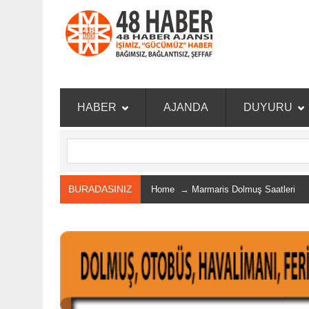
HABER
AJANDA
DUYURU
BURADASINIZ
Home
→
Marmaris Dolmuş Saatleri